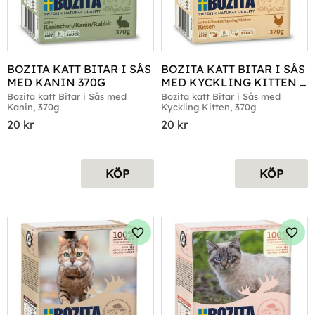
BOZITA KATT BITAR I SÅS 
BOZITA KATT BITAR I SÅS 
MED KANIN 370G
MED KYCKLING KITTEN 
370G
Bozita katt Bitar i Sås med 
Bozita katt Bitar i Sås med 
Kanin, 370g
Kyckling Kitten, 370g
20
kr
20
kr
KÖP
KÖP
Lägg till i favoriter
Lägg 