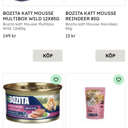
BOZITA KATT MOUSSE 
BOZITA KATT MOUSSE 
MULTIBOX WILD 12X85G
REINDEER 85G
Bozita katt Mousse Multibox 
Bozita katt Mousse Reindeer, 
Wild, 12x85g
85g
149
kr
13
kr
KÖP
KÖP
Lägg till i favoriter
Lägg 