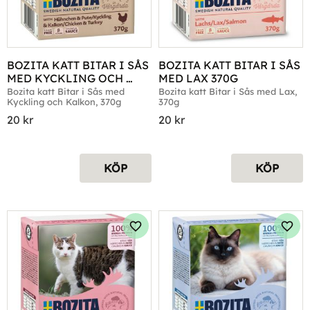
BOZITA KATT BITAR I SÅS 
BOZITA KATT BITAR I SÅS 
MED KYCKLING OCH 
MED LAX 370G
KALKON 370G
Bozita katt Bitar i Sås med 
Bozita katt Bitar i Sås med Lax, 
Kyckling och Kalkon, 370g
370g
20
kr
20
kr
KÖP
KÖP
Lägg till i favoriter
Lägg 