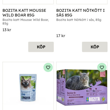
BOZITA KATT MOUSSE 
BOZITA KATT NÖTKÖTT I 
WILD BOAR 85G
SÅS 85G
Bozita katt Mousse Wild Boar, 
Bozita katt Nötkött i sås, 85g
85g
13
kr
17
kr
KÖP
KÖP
Lägg till i favoriter
Lägg 