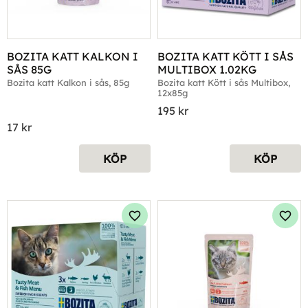
BOZITA KATT KALKON I 
BOZITA KATT KÖTT I SÅS 
SÅS 85G
MULTIBOX 1.02KG
Bozita katt Kalkon i sås, 85g
Bozita katt Kött i sås Multibox, 
12x85g
195
kr
17
kr
KÖP
KÖP
Lägg till i favoriter
Lägg 