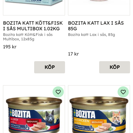
BOZITA KATT KÖTT&FISK 
BOZITA KATT LAX I SÅS 
I SÅS MULTIBOX 1.02KG
85G
Bozita katt Kött&Fisk i sås 
Bozita katt Lax i sås, 85g
Multibox, 12x85g
195
kr
17
kr
KÖP
KÖP
Lägg till i favoriter
Lägg 