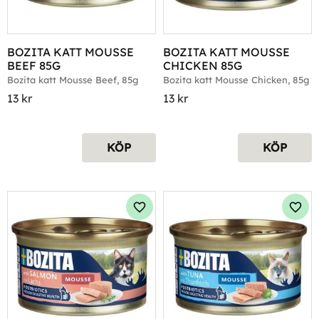
BOZITA KATT MOUSSE 
BOZITA KATT MOUSSE 
BEEF 85G
CHICKEN 85G
Bozita katt Mousse Beef, 85g
Bozita katt Mousse Chicken, 85g
13
kr
13
kr
KÖP
KÖP
Lägg till i favoriter
Lägg 