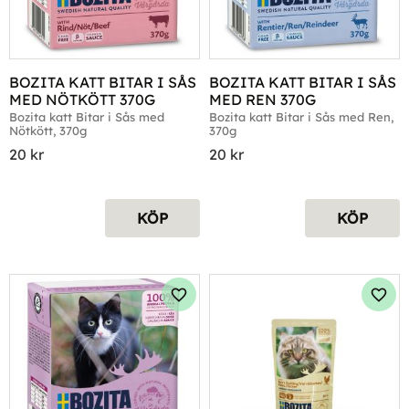
BOZITA KATT BITAR I SÅS 
BOZITA KATT BITAR I SÅS 
MED NÖTKÖTT 370G
MED REN 370G
Bozita katt Bitar i Sås med 
Bozita katt Bitar i Sås med Ren, 
Nötkött, 370g
370g
20
kr
20
kr
KÖP
KÖP
Lägg till i favoriter
Lägg 