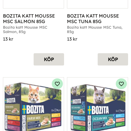
BOZITA KATT MOUSSE 
BOZITA KATT MOUSSE 
MSC SALMON 85G
MSC TUNA 85G
Bozita katt Mousse MSC 
Bozita katt Mousse MSC Tuna, 
Salmon, 85g
85g
13
kr
13
kr
KÖP
KÖP
Lägg till i favoriter
Lägg 