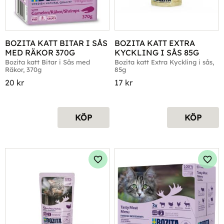
BOZITA KATT BITAR I SÅS 
BOZITA KATT EXTRA 
MED RÄKOR 370G
KYCKLING I SÅS 85G
Bozita katt Bitar i Sås med 
Bozita katt Extra Kyckling i sås, 
Räkor, 370g
85g
20
kr
17
kr
KÖP
KÖP
Lägg till i favoriter
Lägg 