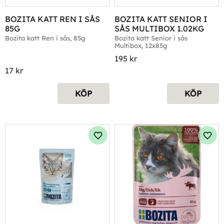
BOZITA KATT REN I SÅS 
BOZITA KATT SENIOR I 
85G
SÅS MULTIBOX 1.02KG
Bozita katt Ren i sås, 85g
Bozita katt Senior i sås 
Multibox, 12x85g
195
kr
17
kr
KÖP
KÖP
Lägg till i favoriter
Lägg 