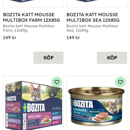
BOZITA KATT MOUSSE 
BOZITA KATT MOUSSE 
MULTIBOX FARM 12X85G
MULTIBOX SEA 12X85G
Bozita katt Mousse Multibox 
Bozita katt Mousse Multibox 
Farm, 12x85g
Sea, 12x85g
149
kr
149
kr
KÖP
KÖP
Lägg till i favoriter
Lägg 