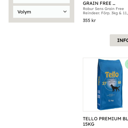
10kg
18
GRAIN FREE 
Bozita
43
REINDEER
10x140g
4
Robur Sens Grain Free 
Volym
Reindeer. Förp. 3kg & 11
Carrier
15
Visa fler
355
kr
100ml
6
Doggy
32
Elsior
4
Visa fler
INF
TELLO PREMIUM BL
15KG