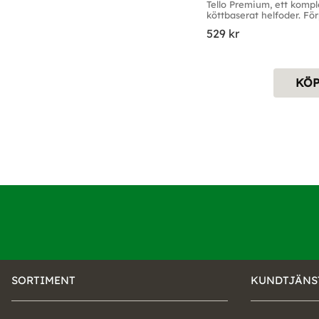
Tello Premium, ett komple
köttbaserat helfoder. Förp
15kg
529
kr
KÖ
SORTIMENT
KUNDTJÄNS