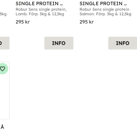
SINGLE PROTEIN 
SINGLE PROTEIN 
LAMB
SALMON
Robur Sens single protein, 
Robur Sens single protein 
,5kg
Lamb. Förp. 3kg & 12,5kg
Salmon. Förp. 3kg & 12,5kg
295
kr
295
kr
O
INFO
INFO
Lägg till i favoriter
Å 