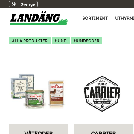
Sverige
SORTIMENT
UTHYRN
ALLA PRODUKTER
HUND
HUNDFODER
VÅTFODER
CARRIER