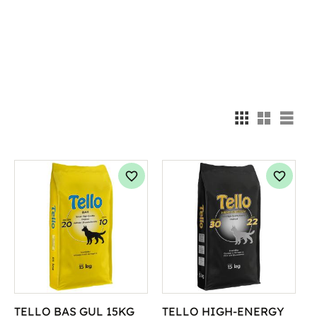
Välj
g till i favoriter
Lägg till i favoriter
Lägg til
TELLO BAS GUL 15KG
TELLO HIGH-ENERGY 