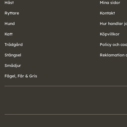
Häst
Mina sidor
Ryttare
Kontakt
Hund
Hur handlar j
Katt
Köpvillkor
Trädgård
Policy och co
Stängsel
Reklamation o
Smådjur
Fågel, Får & Gris