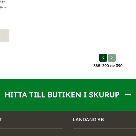
tt 
. 
P
385–
390
av
390
HITTA TILL BUTIKEN I SKURUP
T
LANDÄNG AB