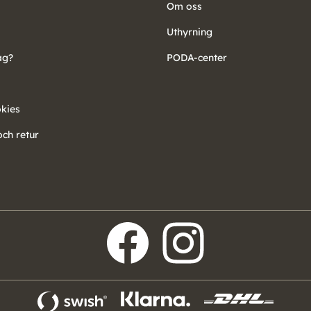
Om oss
Uthyrning
ag?
PODA-center
okies
ch retur