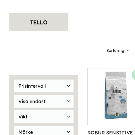
TELLO
Välj sortering
Prisintervall
23
1 599
Visa endast
Finns i lager
295
Vikt
1,5kg
42
1,8kg
7
Märke
ROBUR SENSITIVE 