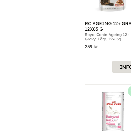
RC AGEING 12+ GRA
12X85 G
Royal Canin Ageing 12+ 
Gravy. Förp. 12x85g
239
kr
INF