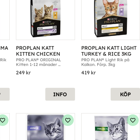
MA 
PROPLAN KATT 
PROPLAN KATT LIGHT 
KITTEN CHICKEN
TURKEY & RICE 3KG
ik 
PRO PLAN® ORIGINAL 
PRO PLAN® Light Rik på 
Kitten 1-12 månader 
Kalkon. Förp. 3kg
Healthy Start Rik på 
249
kr
419
kr
Kyckling. Förp. 1,5kg, 3kg & 
10kg
P
INFO
KÖP
Lägg till i favoriter
Lägg till i favoriter
Läg