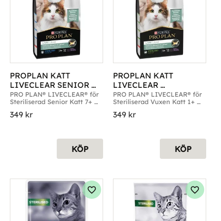
PROPLAN KATT 
PROPLAN KATT 
LIVECLEAR SENIOR 
LIVECLEAR 
TURKEY 1,4KG
STERILISED TURKEY 
PRO PLAN® LIVECLEAR® för 
PRO PLAN® LIVECLEAR® för 
Steriliserad Senior Katt 7+ 
Steriliserad Vuxen Katt 1+ 
1,4KG
år. Förp. 1,4kg
år. Förp. 1,4kg
349
kr
349
kr
KÖP
KÖP
g till i favoriter
Lägg till i favoriter
Lägg til