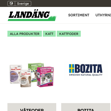
Sverige
SORTIMENT
UTHYRN
ALLA PRODUKTER
KATT
KATTFODER
VÅTFODER
BOZITA