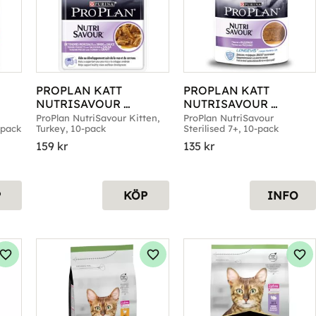
PROPLAN KATT 
PROPLAN KATT 
NUTRISAVOUR 
NUTRISAVOUR 
JUNIOR TURKEY 10-P
STERILISED 7+ 10-P
ProPlan NutriSavour Kitten, 
ProPlan NutriSavour 
-pack
Turkey, 10-pack
Sterilised 7+, 10-pack
159
kr
135
kr
P
KÖP
INFO
Lägg till i favoriter
Lägg till i favoriter
Läg