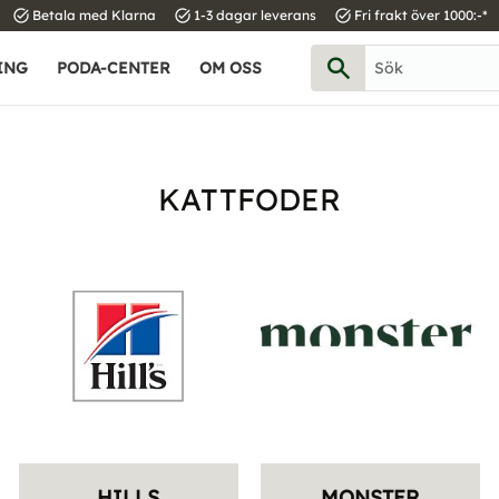
task_alt
task_alt
task_alt
Betala med Klarna
1-3 dagar leverans
Fri frakt över 1000:-*
ING
PODA-CENTER
OM OSS
KATTFODER
HILLS
MONSTER