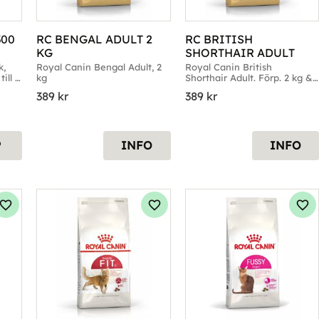
00 
RC BENGAL ADULT 2 
RC BRITISH 
KG
SHORTHAIR ADULT
, 
Royal Canin Bengal Adult, 2 
Royal Canin British 
ill 
kg
Shorthair Adult. Förp. 2 kg & 
10kg
389
kr
389
kr
P
INFO
INFO
Lägg till i favoriter
Lägg till i favoriter
Läg