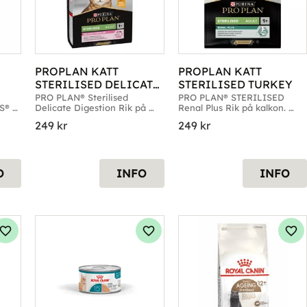
PROPLAN KATT 
PROPLAN KATT 
STERILISED DELICATE 
STERILISED TURKEY
CHICKEN
PRO PLAN® Sterilised 
PRO PLAN® STERILISED 
® 
Delicate Digestion Rik på 
Renal Plus Rik på kalkon. 
, 
Kyckling. Förp. 1,5kg, 3kg & 
Förp. 1,5kg, 3kg & 10kg
249
kr
249
kr
10kg
O
INFO
INFO
Lägg till i favoriter
Lägg till i favoriter
Läg