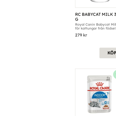
RC BABYCAT MILK 3
G
Royal Canin Babycat Milk
för kattungar från födsel t
avvänjning
279
kr
KÖ