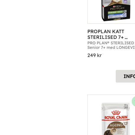
PROPLAN KATT 
STERILISED 7+ 
TURKEY
PRO PLAN® STERILISED 
Senior 7+ med LONGEVIS
Rik på Kalkon. Förp. 1,5kg
249
kr
3kg & 10kg
INF