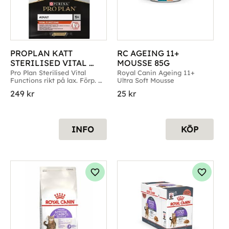
PROPLAN KATT 
RC AGEING 11+ 
STERILISED VITAL 
MOUSSE 85G
FUNCTION SALMON
Pro Plan Sterilised Vital 
Royal Canin Ageing 11+ 
Functions rikt på lax. Förp. 
Ultra Soft Mousse
1,5kg, 3kg & 10kg
249
kr
25
kr
INFO
KÖP
g till i favoriter
Lägg till i favoriter
Lägg til