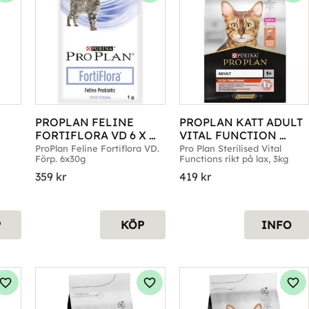
PROPLAN FELINE 
PROPLAN KATT ADULT 
FORTIFLORA VD 6 X 
VITAL FUNCTION 
30G
SALMON 3KG
ProPlan Feline Fortiflora VD. 
Pro Plan Sterilised Vital 
Förp. 6x30g
Functions rikt på lax, 3kg
359
kr
419
kr
P
KÖP
INFO
Lägg till i favoriter
Lägg till i favoriter
Läg