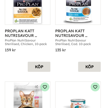
PROPLAN KATT 
PROPLAN KATT 
NUTRISAVOUR 
NUTRISAVOUR 
STERILISED CHICKEN 
STERILISED COD 10-P
ProPlan NutriSavour 
ProPlan NutriSavour 
Sterilised, Chicken, 10-pack
Sterilised, Cod. 10-pack
10-P
159
kr
135
kr
KÖP
KÖP
g till i favoriter
Lägg till i favoriter
Lägg til