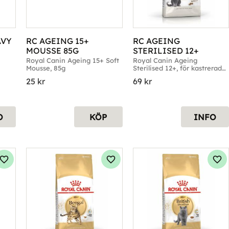
VY 
RC AGEING 15+ 
RC AGEING 
MOUSSE 85G
STERILISED 12+
Royal Canin Ageing 15+ Soft 
Royal Canin Ageing 
Mousse, 85g
Sterilised 12+, för kastrerade 
katter äldre än 12 år
25
kr
69
kr
O
KÖP
INFO
Lägg till i favoriter
Lägg till i favoriter
Läg