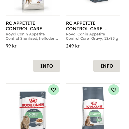
RC APPETITE 
RC APPETITE 
CONTROL CARE
CONTROL CARE  
GRAVY 12X85 G
Royal Canin Appetite 
Royal Canin Appetite 
Control Sterilised, helfoder 
Control Care  Gravy, 12x85 g
för kastrerade katter
99
kr
249
kr
INFO
INFO
g till i favoriter
Lägg till i favoriter
Lägg til