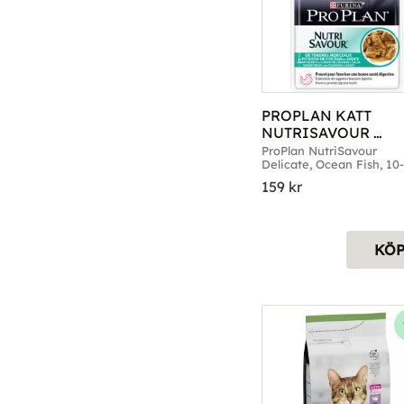
PROPLAN KATT 
NUTRISAVOUR 
DELICATE OCEAN 
ProPlan NutriSavour 
Delicate, Ocean Fish, 10
FISH 10-P
159
kr
KÖ