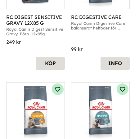
RC DIGEST SENSITIVE 
RC DIGESTIVE CARE
GRAVY 12X85 G
Royal Canin Digestive Care, 
balanserat helfoder för 
Royal Canin Digest Sensitive 
vuxna katter
Gravy. Förp. 12x85g
249
kr
99
kr
KÖP
INFO
g till i favoriter
Lägg till i favoriter
Lägg til