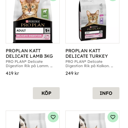
PROPLAN KATT 
PROPLAN KATT 
DELICATE LAMB 3KG
DELICATE TURKEY
PRO PLAN® Delicate 
PRO PLAN® Delicate 
Digestion Rik på Lamm. 
Digestion Rik på Kalkon. 
Förp. 3kg
Förp. 1,5kg, 3kg & 10kg
419
kr
249
kr
KÖP
INFO
g till i favoriter
Lägg till i favoriter
Lägg til