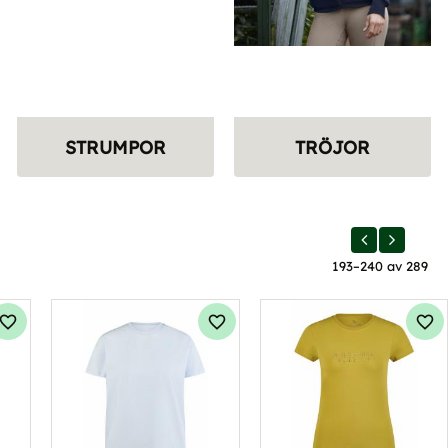
STRUMPOR
TRÖJOR
193–
240
av
289
Lägg till i favoriter
Lägg till i favoriter
Läg