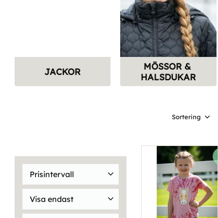
MÖSSOR & 
JACKOR
HALSDUKAR
Välj sortering
Prisintervall
29
2 999
Visa endast
Finns i lager
231