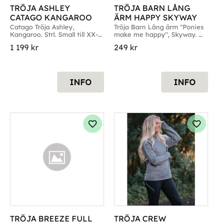
TRÖJA ASHLEY 
TRÖJA BARN LÅNG 
CATAGO KANGAROO
ÄRM HAPPY SKYWAY
Catago Tröja Ashley, 
Tröja Barn Lång ärm "Ponies 
Kangaroo. Strl. Small till XX-
make me happy", Skyway. 
Large
Strl. X-Small till Medium
1 199
kr
249
kr
INFO
INFO
g till i favoriter
Lägg till i favoriter
Lägg til
TRÖJA BREEZE FULL 
TRÖJA CREW 