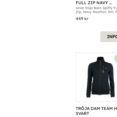
FULL ZIP NAVY 
HEATHER
Ariat Tröja Barn Spiffy Ful
Zip, Navy Heather. Strl. 
Small till Medium
449
kr
INF
TRÖJA DAM TEAM H
SVART