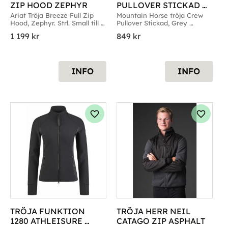
ZIP HOOD ZEPHYR
PULLOVER STICKAD 
GREY MELANGE
Ariat Tröja Breeze Full Zip 
Mountain Horse tröja Crew 
Hood, Zephyr. Strl. Small till 
Pullover Stickad, Grey 
Large
Melange. Strl. Small till Large
1 199
kr
849
kr
INFO
INFO
g till i favoriter
Lägg till i favoriter
Lägg til
TRÖJA FUNKTION 
TRÖJA HERR NEIL 
1280 ATHLEISURE 
CATAGO ZIP ASPHALT