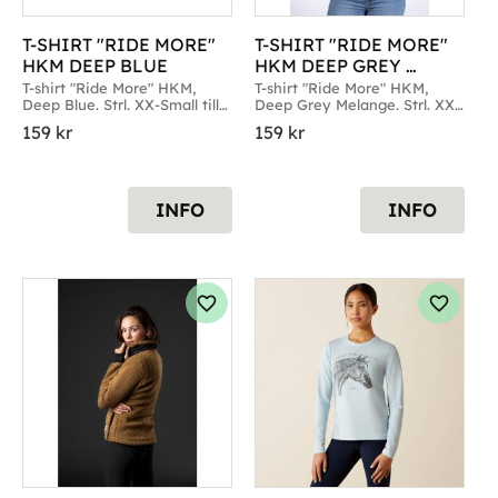
T-SHIRT "RIDE MORE" 
T-SHIRT "RIDE MORE" 
HKM DEEP BLUE
HKM DEEP GREY 
MELANGE
T-shirt "Ride More" HKM, 
T-shirt "Ride More" HKM, 
Deep Blue. Strl. XX-Small till 
Deep Grey Melange. Strl. XX-
X-Large
Small till X-Large
159
kr
159
kr
INFO
INFO
g till i favoriter
Lägg till i favoriter
Lägg til