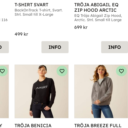
T-SHIRT SVART
TRÖJA ABIGAIL EQ 
ZIP HOOD ARCTIC
BackOnTrack T-shirt, Svart. 
Strl. Small till X-Large
EQ Tröja Abigail Zip Hood, 
l 116
Arctic. Strl. Small till Large
699
kr
499
kr
O
INFO
INFO
Lägg till i favoriter
Lägg till i favoriter
Läg
 
TRÖJA BENICIA 
TRÖJA BREEZE FULL 