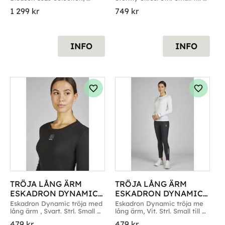
Svart. Strl. 38 & 40
Large
1 299
kr
749
kr
INFO
INFO
g till i favoriter
Lägg till i favoriter
Lägg til
TRÖJA LÅNG ÄRM 
TRÖJA LÅNG ÄRM 
ESKADRON DYNAMIC 
ESKADRON DYNAMIC 
SVART
VIT
Eskadron Dynamic tröja med 
Eskadron Dynamic tröja me 
lång ärm , Svart. Strl. Small 
lång ärm, Vit. Strl. Small till 
till X-Large
Large
479
kr
479
kr