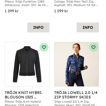
SVART
Pikeur Tröja Funktion 1280 
Catago Tröja Herr Neil Zip, 
Athleisure, Svart. Strl. 36 till 
Asphalt. Strl. Medium till XX-
40
Large
1 299
kr
1 299
kr
INFO
INFO
g till i favoriter
Lägg till i favoriter
Lägg til
TRÖJA KNIT HYBRI. 
TRÖJA LOWELL 2.0 1/4 
BLOUSON 1325 
ZIP STORMY SKIES
SELECTION SVART
Pikeur Tröja Knit Hybrid 
Tröja Lowell 2.0 1/4 Zip, 
Blouson 1325 Selection, 
Stormy Skies. Strl. Small till 