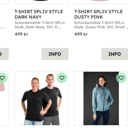
T-SHIRT SPLIV STYLE 
T-SHIRT SPLIV STYLE 
DARK NAVY
DUSTY PINK
Schockemöhle T-Shirt SPLiv 
Schockemöhle T-Shirt SPLiv 
 
Style, Dark Navy. Strl. X-
Style, Dusty Pink. Strl. Small 
Small till X-Large
& Medium
499
kr
499
kr
O
INFO
INFO
Lägg till i favoriter
Lägg till i favoriter
Läg