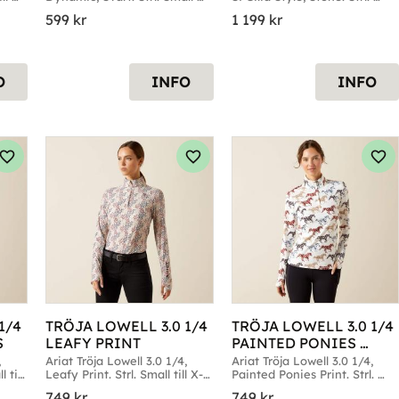
till X-Large
Small till Large
599
kr
1 199
kr
O
INFO
INFO
Lägg till i favoriter
Lägg till i favoriter
Läg
/4 
TRÖJA LOWELL 3.0 1/4 
TRÖJA LOWELL 3.0 1/4 
S
LEAFY PRINT
PAINTED PONIES 
PRINT
 
Ariat Tröja Lowell 3.0 1/4, 
Ariat Tröja Lowell 3.0 1/4, 
till 
Leafy Print. Strl. Small till X-
Painted Ponies Print. Strl. 
Large
Small till X-Large
749
kr
749
kr