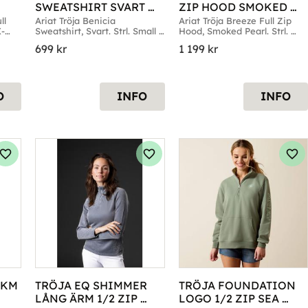
SWEATSHIRT SVART 
ZIP HOOD SMOKED 
SMALL
PEARL
l 
Ariat Tröja Benicia 
Ariat Tröja Breeze Full Zip 
X-
Sweatshirt, Svart. Strl. Small 
Hood, Smoked Pearl. Strl. 
till Large
Small till X-Large
699
kr
1 199
kr
O
INFO
INFO
Lägg till i favoriter
Lägg till i favoriter
Läg
KM 
TRÖJA EQ SHIMMER 
TRÖJA FOUNDATION 
LÅNG ÄRM 1/2 ZIP 
LOGO 1/2 ZIP SEA 