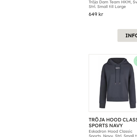
Tröja Dam Team HKM, Sva
Strl. Small till Large
649
kr
INF
TRÖJA HOOD CLASS
SPORTS NAVY
Eskadron Hood Classic 
Sports, Navy. Strl. Small til