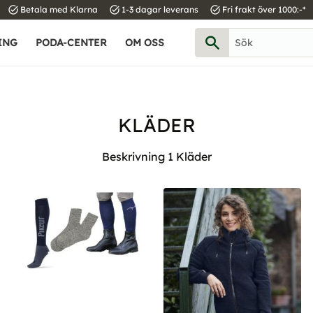
task_alt
task_alt
task_alt
Betala med Klarna
1-3 dagar leverans
Fri frakt över 1000:-*
ING
PODA-CENTER
OM OSS
KLÄDER
Beskrivning 1 Kläder