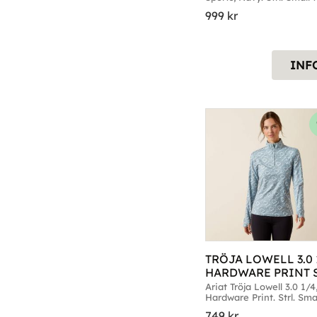
Large
999
kr
INF
TRÖJA LOWELL 3.0 1
HARDWARE PRINT 
Ariat Tröja Lowell 3.0 1/4,
Hardware Print. Strl. Small 
X-Large
749
kr