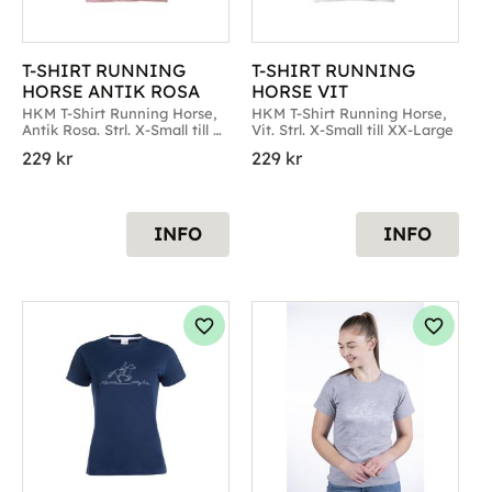
T-SHIRT RUNNING 
T-SHIRT RUNNING 
HORSE ANTIK ROSA
HORSE VIT
HKM T-Shirt Running Horse, 
HKM T-Shirt Running Horse, 
Antik Rosa. Strl. X-Small till 
Vit. Strl. X-Small till XX-Large
XX-Large
229
kr
229
kr
INFO
INFO
g till i favoriter
Lägg till i favoriter
Lägg til