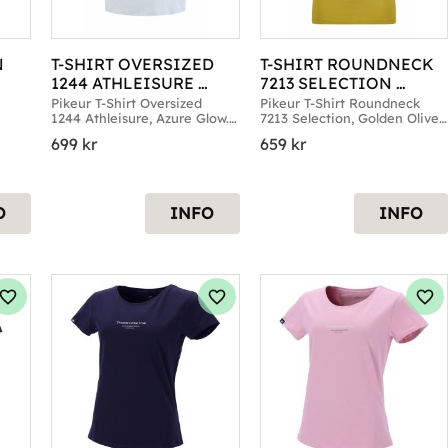
 
T-SHIRT OVERSIZED 
T-SHIRT ROUNDNECK 
1244 ATHLEISURE 
7213 SELECTION 
AZURE GLOW
GOLDEN OLIVE
Pikeur T-Shirt Oversized 
Pikeur T-Shirt Roundneck 
1244 Athleisure, Azure Glow. 
7213 Selection, Golden Olive. 
Strl. 36 till 40
Strl. 36 & 38
699
kr
659
kr
O
INFO
INFO
Lägg till i favoriter
Lägg till i favoriter
Läg