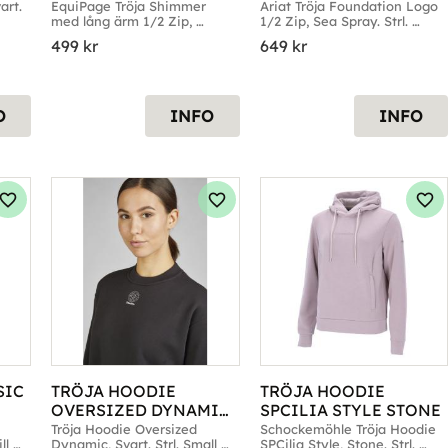
ASPHALT
SPRAY
rt. 
EquiPage Tröja Shimmer 
Ariat Tröja Foundation Logo 
med lång ärm 1/2 Zip, 
1/2 Zip, Sea Spray. Strl. 
Asphalt. Strl. Small till X-
Small till X-Large
499
kr
649
kr
Large
O
INFO
INFO
Lägg till i favoriter
Lägg till i favoriter
Läg
IC 
TRÖJA HOODIE 
TRÖJA HOODIE 
OVERSIZED DYNAMIC 
SPCILIA STYLE STONE
SVART
Tröja Hoodie Oversized 
Schockemöhle Tröja Hoodie 
l 
Dynamic, Svart. Strl. Small 
SPCilia Style, Stone. Strl. 