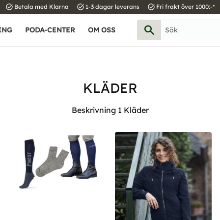
task_alt
task_alt
task_alt
Betala med Klarna
1-3 dagar leverans
Fri frakt över 1000:-*
ING
PODA-CENTER
OM OSS
KLÄDER
Beskrivning 1 Kläder