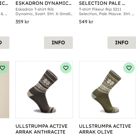
C 
ESKADRON DYNAMIC 
SELECTION PALE 
SVART
MAUVE
Eskadron T-shirt Rib 
T-shirt Pikeur Rip 5211 
 & 
Dynamic, Svart. Strl. X-Small 
Selection, Pale Mauve. Strl. 
till Large
36 till 40
359
kr
549
kr
O
INFO
INFO
Lägg till i favoriter
Lägg till i favoriter
Läg
ULLSTRUMPA ACTIVE 
ULLSTRUMPA ACTIVE 
ARRAK ANTHRACITE
ARRAK OLIVE