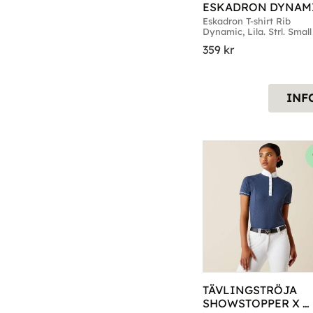
ESKADRON DYNAMI
LILA
Eskadron T-shirt Rib 
Dynamic, Lila. Strl. Small
Medium
359
kr
INF
TÄVLINGSTRÖJA 
SHOWSTOPPER X 