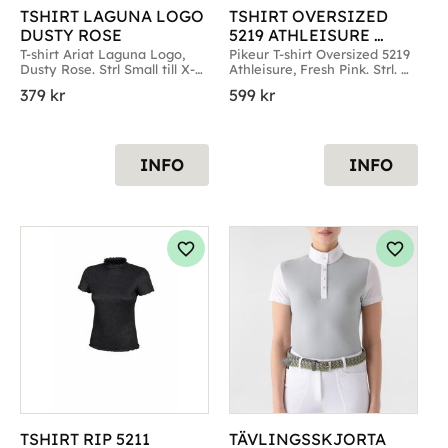
TSHIRT LAGUNA LOGO 
TSHIRT OVERSIZED 
DUSTY ROSE
5219 ATHLEISURE 
FRESH PINK
T-shirt Ariat Laguna Logo, 
Pikeur T-shirt Oversized 5219 
Dusty Rose. Strl Small till X-
Athleisure, Fresh Pink. Strl. 
Large
34 till 42
379
kr
599
kr
INFO
INFO
g till i favoriter
Lägg till i favoriter
Lägg til
TSHIRT RIP 5211 
TÄVLINGSSKJORTA 