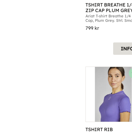
TSHIRT BREATHE 1/4
ZIP CAP PLUM GRE
Ariat T-shirt Breathe 1/4 
Cap, Plum Grey. Strl. Smal
till Large
799
kr
INF
TSHIRT RIB 