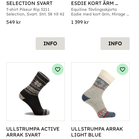
SELECTION SVART
ESDIE KORT ÄRM 
MIRAGE GREEN
T-shirt Pikeur Rip 5211 
Equiline Tävlingsskjorta 
Selection, Svart. Strl. 38 till 42
Esdie med kort ärm, Mirage 
Green. Strl. Medium & Large
549
kr
1 399
kr
INFO
INFO
g till i favoriter
Lägg till i favoriter
Lägg til
ULLSTRUMPA ACTIVE 
ULLSTRUMPA ARRAK 
ARRAK SVART
LIGHT BLUE