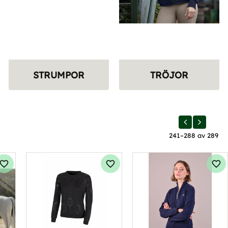
STRUMPOR
TRÖJOR
241–
288
av
289
Lägg till i favoriter
Lägg till i favoriter
Läg