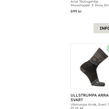
SHOW SHIRT DARK 
Ariat Tävlingströja 
Showstopper X Show Shirt
DENIM
Dark Denim. Strl. Small ti
699
kr
Large
INF
ULLSTRUMPA ARRA
SVART
Ullstrumpa Arrak, Svart. St
35 till 46