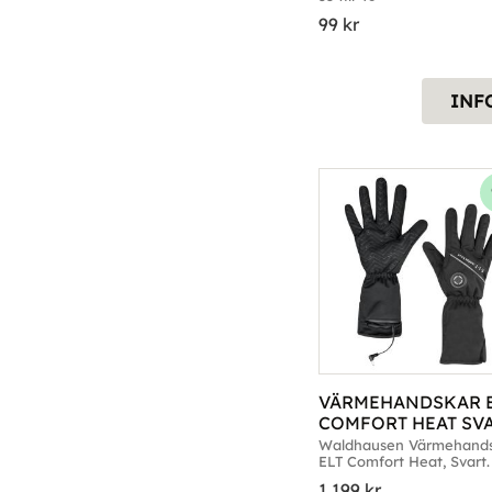
99
kr
INF
VÄRMEHANDSKAR E
COMFORT HEAT SV
Waldhausen Värmehands
ELT Comfort Heat, Svart. S
X-Small till X-Large
1 199
kr