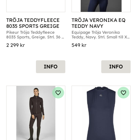
TRÖJA TEDDYFLEECE 
TRÖJA VERONIKA EQ 
8035 SPORTS GREIGE
TEDDY NAVY
Pikeur Tröja Teddyfleece 
Equipage Tröja Veronika 
8035 Sports, Greige. Strl. 36 
Teddy, Navy. Strl. Small till X-
till 42
Large
2 299
kr
549
kr
INFO
INFO
g till i favoriter
Lägg till i favoriter
Lägg til