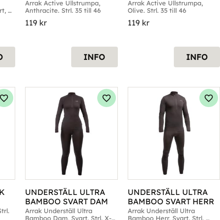
Arrak Active Ullstrumpa, 
Arrak Active Ullstrumpa, 
, 
Anthracite. Strl. 35 till 46
Olive. Strl. 35 till 46
ll X-
119
kr
119
kr
O
INFO
INFO
Lägg till i favoriter
Lägg till i favoriter
Läg
K 
UNDERSTÄLL ULTRA 
UNDERSTÄLL ULTRA 
BAMBOO SVART DAM
BAMBOO SVART HERR
rl. 
Arrak Underställ Ultra 
Arrak Underställ Ultra 
Bamboo Dam, Svart. Strl. X-
Bamboo Herr, Svart. Strl. 