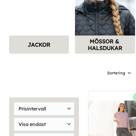
MÖSSOR & 
JACKOR
HALSDUKAR
Välj sortering
Prisintervall
29
2 999
Visa endast
Finns i lager
231