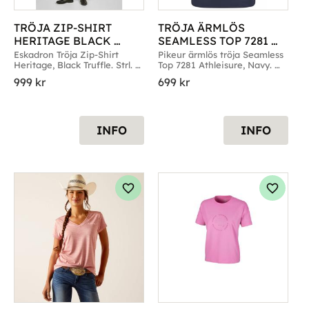
TRÖJA ZIP-SHIRT 
TRÖJA ÄRMLÖS 
HERITAGE BLACK 
SEAMLESS TOP 7281 
TRUFFLE
ATHLEISURE NAVY
Eskadron Tröja Zip-Shirt 
Pikeur ärmlös tröja Seamless 
Heritage, Black Truffle. Strl. 
Top 7281 Athleisure, Navy. 
Small till Large
Strl. 36 till 40
999
kr
699
kr
INFO
INFO
g till i favoriter
Lägg till i favoriter
Lägg til