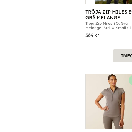
TRÖJA ZIP MILES E
GRÅ MELANGE
Tröja Zip Miles EQ, Grå 
Melange. Strl. X-Small til
Large
569
kr
INF