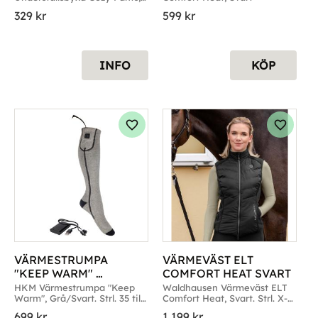
Svart. Strl. S/M & L/XL
329
kr
599
kr
INFO
KÖP
g till i favoriter
Lägg till i favoriter
Lägg til
VÄRMESTRUMPA 
VÄRMEVÄST ELT 
"KEEP WARM" 
COMFORT HEAT SVART
GRÅ/SVART
HKM Värmestrumpa "Keep 
Waldhausen Värmeväst ELT 
Warm", Grå/Svart. Strl. 35 till 
Comfort Heat, Svart. Strl. X-
46
Small till X-Large
699
kr
1 199
kr