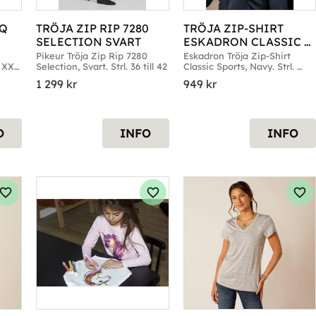
Q 
TRÖJA ZIP RIP 7280 
TRÖJA ZIP-SHIRT 
SELECTION SVART
ESKADRON CLASSIC 
SPORTS NAVY
Pikeur Tröja Zip Rip 7280 
Eskadron Tröja Zip-Shirt 
l XX-
Selection, Svart. Strl. 36 till 42
Classic Sports, Navy. Strl. 
Small till Large
1 299
kr
949
kr
O
INFO
INFO
Lägg till i favoriter
Lägg till i favoriter
Läg