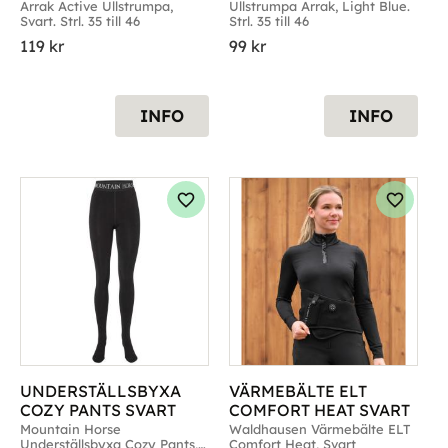
Arrak Active Ullstrumpa, 
Ullstrumpa Arrak, Light Blue. 
Svart. Strl. 35 till 46
Strl. 35 till 46
119
kr
99
kr
INFO
INFO
g till i favoriter
Lägg till i favoriter
Lägg til
UNDERSTÄLLSBYXA 
VÄRMEBÄLTE ELT 
COZY PANTS SVART
COMFORT HEAT SVART
Mountain Horse 
Waldhausen Värmebälte ELT 
Underställsbyxa Cozy Pants, 
Comfort Heat, Svart