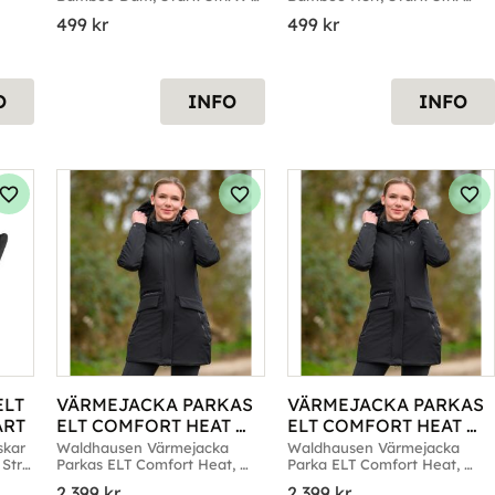
Small till X-Large
Small till XX-Large
499
kr
499
kr
O
INFO
INFO
Lägg till i favoriter
Lägg till i favoriter
Läg
LT 
VÄRMEJACKA PARKAS 
VÄRMEJACKA PARKAS 
ART
ELT COMFORT HEAT 
ELT COMFORT HEAT 
SVART L
SVART M
kar 
Waldhausen Värmejacka 
Waldhausen Värmejacka 
trl. 
Parkas ELT Comfort Heat, 
Parka ELT Comfort Heat, 
Svart. Strl. Large
Svart. Strl. Medium
2 399
kr
2 399
kr