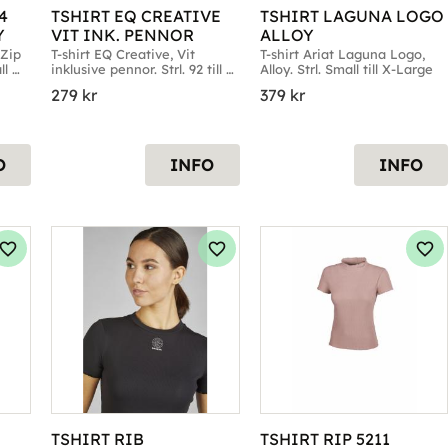
 
TSHIRT EQ CREATIVE 
TSHIRT LAGUNA LOGO 
Y
VIT INK. PENNOR
ALLOY
Zip 
T-shirt EQ Creative, Vit 
T-shirt Ariat Laguna Logo, 
l 
inklusive pennor. Strl. 92 till 
Alloy. Strl. Small till X-Large
152
279
kr
379
kr
O
INFO
INFO
Lägg till i favoriter
Lägg till i favoriter
Läg
TSHIRT RIB 
TSHIRT RIP 5211 