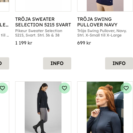
TRÖJA SWEATER 
TRÖJA SWING 
LE 
SELECTION 5215 SVART
PULLOVER NAVY
 
Pikeur Sweater Selection 
Tröja Swing Pullover, Navy. 
ill 
5215, Svart. Strl. 36 & 38
Strl. X-Small till X-Large
1 199
kr
699
kr
O
INFO
INFO
Lägg till i favoriter
Lägg till i favoriter
Läg