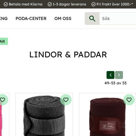
task_alt
task_alt
task_alt
Betala med Klarna
1-3 dagar leverans
Fri frakt över 1000:-*
ING
PODA-CENTER
OM OSS
AR
LINDOR & PADDAR
49–
53
av
53
Lägg till i favoriter
Lägg till i favoriter
Läg