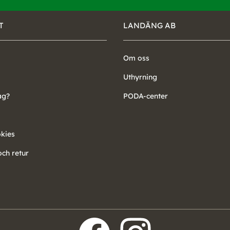
T
LANDÄNG AB
Om oss
Uthyrning
ag?
PODA-center
okies
ch retur