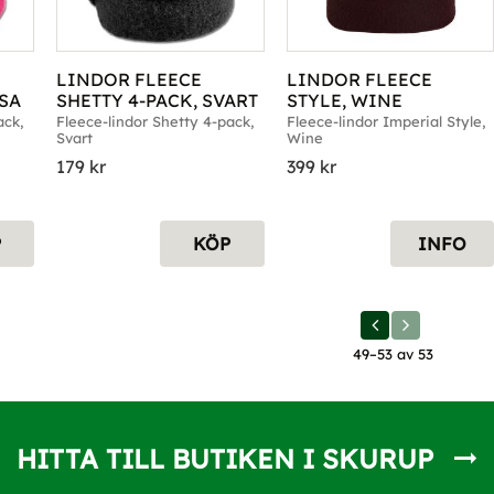
LINDOR FLEECE 
LINDOR FLEECE 
OSA
SHETTY 4-PACK, SVART
STYLE, WINE
ck, 
Fleece-lindor Shetty 4-pack, 
Fleece-lindor Imperial Style, 
Svart
Wine
179
kr
399
kr
P
KÖP
INFO
49–
53
av
53
HITTA TILL BUTIKEN I SKURUP