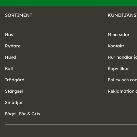
SORTIMENT
KUNDTJÄNS
Häst
Mina sidor
Ryttare
Kontakt
Hund
Hur handlar j
Katt
Köpvillkor
Trädgård
Policy och co
Stängsel
Reklamation o
Smådjur
Fågel, Får & Gris