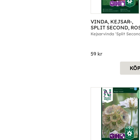
VINDA, KEJSAR-, 
SPLIT SECOND, ROS
DUBB.
Kejsarvinda 'Split Second
59
kr
KÖ