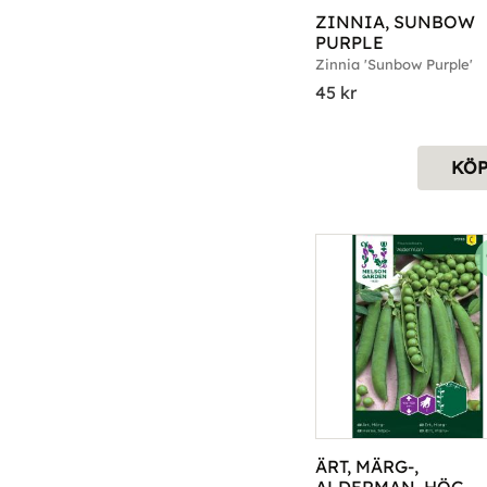
ZINNIA, SUNBOW 
PURPLE
Zinnia 'Sunbow Purple'
45
kr
KÖ
ÄRT, MÄRG-, 