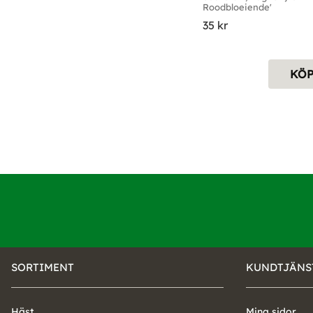
Roodbloeiende'
35
kr
KÖ
SORTIMENT
KUNDTJÄNS
Häst
Mina sidor