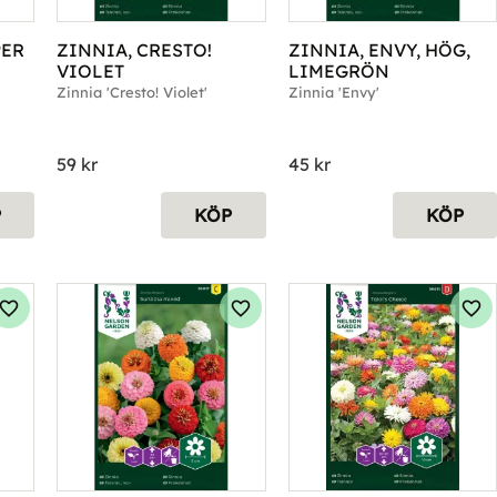
ER 
ZINNIA, CRESTO! 
ZINNIA, ENVY, HÖG, 
VIOLET
LIMEGRÖN
Zinnia 'Cresto! Violet'
Zinnia 'Envy'
59
kr
45
kr
P
KÖP
KÖP
Lägg till i favoriter
Lägg till i favoriter
Läg