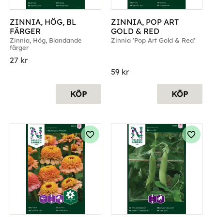
ZINNIA, HÖG, BL 
ZINNIA, POP ART 
FÄRGER
GOLD & RED
Zinnia, Hög, Blandande 
Zinnia 'Pop Art Gold & Red'
färger
27
kr
59
kr
KÖP
KÖP
g till i favoriter
Lägg till i favoriter
Lägg til