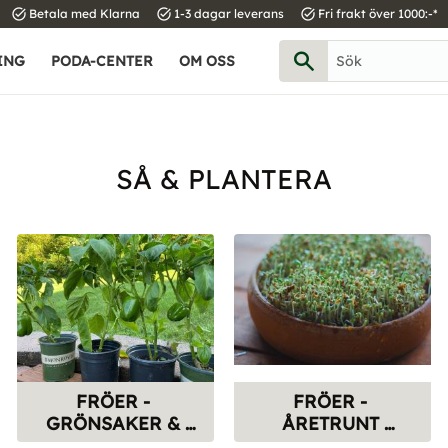
task_alt
task_alt
task_alt
Betala med Klarna
1-3 dagar leverans
Fri frakt över 1000:-*
ING
PODA-CENTER
OM OSS
SÅ & PLANTERA
FRÖER - 
FRÖER - 
GRÖNSAKER & 
ÅRETRUNT 
KRYDDOR
GRÖNSAKER