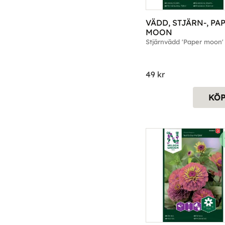
VÄDD, STJÄRN-, PAP
MOON
Stjärnvädd 'Paper moon'
49
kr
KÖ