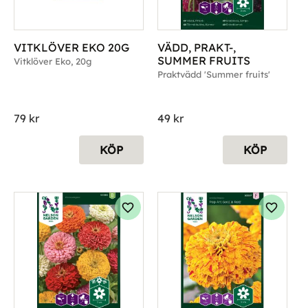
VITKLÖVER EKO 20G
VÄDD, PRAKT-, 
SUMMER FRUITS
Vitklöver Eko, 20g
Praktvädd 'Summer fruits'
79
kr
49
kr
KÖP
KÖP
g till i favoriter
Lägg till i favoriter
Lägg til