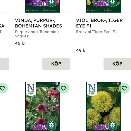
VINDA, PURPUR-, 
VIOL, BROK-, TIGER 
A 
BOHEMIAN SHADES
EYE F1
'
Purpurvinda 'Bohemian 
Brokviol 'Tiger Eye' F1
Shades'
45
kr
49
kr
P
KÖP
KÖP
Lägg till i favoriter
Lägg till i favoriter
Läg