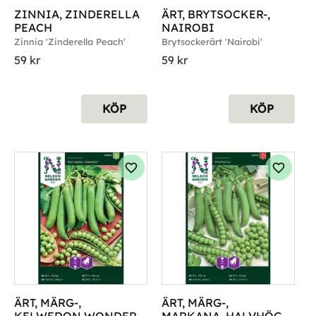
ZINNIA, ZINDERELLA 
ÄRT, BRYTSOCKER-, 
PEACH
NAIROBI
Zinnia 'Zinderella Peach'
Brytsockerärt 'Nairobi'
59
kr
59
kr
KÖP
KÖP
g till i favoriter
Lägg till i favoriter
Lägg til
ÄRT, MÄRG-, 
ÄRT, MÄRG-, 