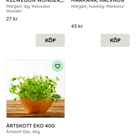
KELWEDON WONDER, 
MARKANA, HALVHÖG
LÅG
Märgärt, låg 'Kelvedon 
Märgärt, halvhög 'Markana'
Wonder'
27
kr
45
kr
KÖP
KÖP
g till i favoriter
Lägg till i favoriter
ÄRTSKOTT EKO 40G
Ärtskott Eko, 40g