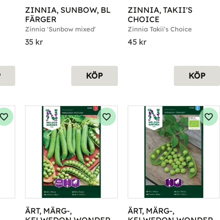
ZINNIA, SUNBOW, BL 
ZINNIA, TAKII'S 
FÄRGER
CHOICE
Zinnia 'Sunbow mixed'
Zinnia Takii's Choice
35
kr
45
kr
P
KÖP
KÖP
Lägg till i favoriter
Lägg till i favoriter
Läg
ÄRT, MÄRG-, 
ÄRT, MÄRG-, 