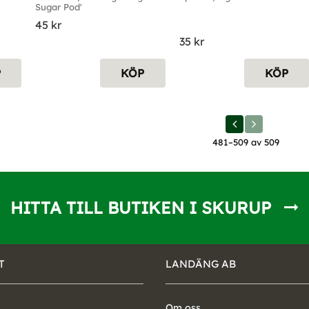
Sugar Pod'
45
kr
35
kr
P
KÖP
KÖP
481–
509
av
509
HITTA TILL BUTIKEN I SKURUP
T
LANDÄNG AB
Om oss