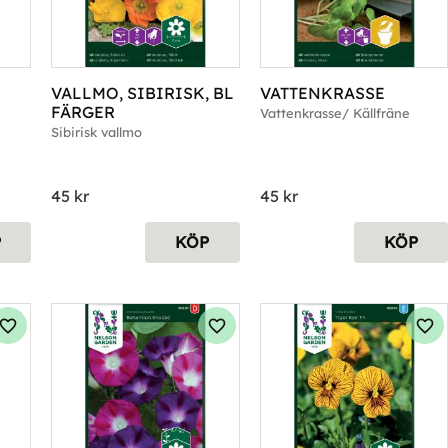
VALLMO, SIBIRISK, BL 
VATTENKRASSE
FÄRGER
Vattenkrasse/ Källfräne
Sibirisk vallmo
45
kr
45
kr
P
KÖP
KÖP
Lägg till i favoriter
Lägg till i favoriter
Läg