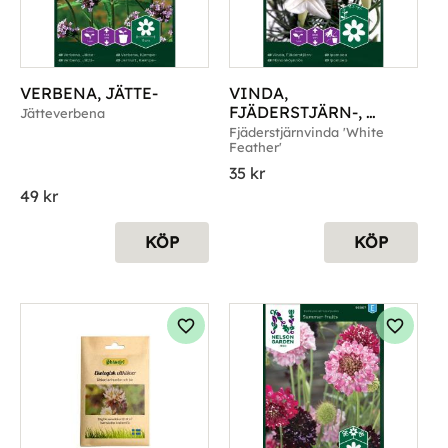
VERBENA, JÄTTE-
VINDA, 
FJÄDERSTJÄRN-, 
Jätteverbena
WHITE FEATHER
Fjäderstjärnvinda 'White 
Feather'
35
kr
49
kr
KÖP
KÖP
g till i favoriter
Lägg till i favoriter
Lägg til