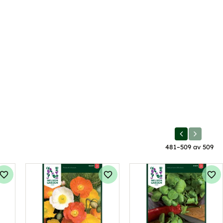
481–
509
av
509
Lägg till i favoriter
Lägg till i favoriter
Läg