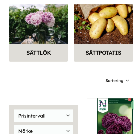
SÄTTLÖK
SÄTTPOTATIS
Välj sortering
Prisintervall
5
2 699
Märke