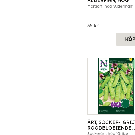
ALDERMAN, HÖG
Märgärt, hög 'Alderman'
35
kr
KÖ
ÄRT, SOCKER-, GRIJ
ROODBLOEIENDE, 
HÖG
Sockerärt, hög 'Grijze 