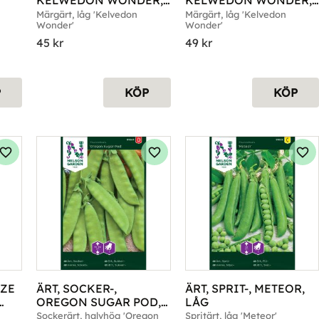
KELWEDON WONDER, 
KELWEDON WONDER, 
BIG PACK
ORGANIC
Märgärt, låg 'Kelvedon 
Märgärt, låg 'Kelvedon 
Wonder'
Wonder'
45
kr
49
kr
P
KÖP
KÖP
Lägg till i favoriter
Lägg till i favoriter
Läg
ZE 
ÄRT, SOCKER-, 
ÄRT, SPRIT-, METEOR, 
OREGON SUGAR POD, 
LÅG
HALVHÖG
Sockerärt, halvhög 'Oregon 
Spritärt, låg 'Meteor'