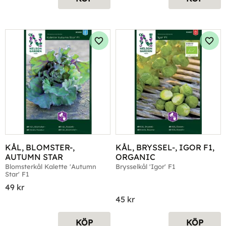
Lägg till i favoriter
Lägg 
KÅL, BLOMSTER-, 
KÅL, BRYSSEL-, IGOR F1, 
AUTUMN STAR
ORGANIC
Blomsterkål Kalette 'Autumn 
Brysselkål 'Igor' F1
Star' F1
49
kr
45
kr
KÖP
KÖP