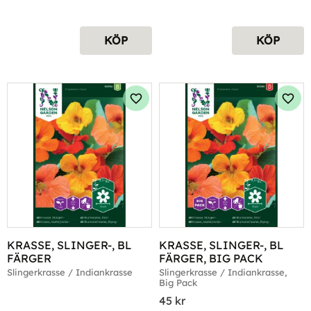
KÖP
KÖP
Lägg till i favoriter
Lägg 
KRASSE, SLINGER-, BL 
KRASSE, SLINGER-, BL 
FÄRGER
FÄRGER, BIG PACK
Slingerkrasse / Indiankrasse
Slingerkrasse / Indiankrasse, 
Big Pack
45
kr