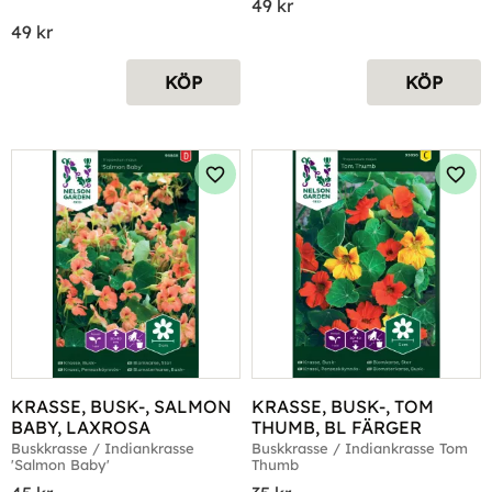
49
kr
49
kr
KÖP
KÖP
Lägg till i favoriter
Lägg 
KRASSE, BUSK-, SALMON 
KRASSE, BUSK-, TOM 
BABY, LAXROSA
THUMB, BL FÄRGER
Buskkrasse / Indiankrasse 
Buskkrasse / Indiankrasse Tom 
'Salmon Baby'
Thumb