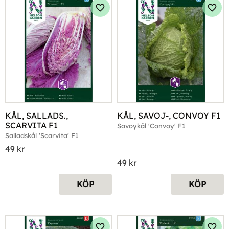
Lägg till i favoriter
Lägg 
KÅL, SALLADS., 
KÅL, SAVOJ-, CONVOY F1
SCARVITA F1
Savoykål 'Convoy' F1
Salladskål 'Scarvita' F1
49
kr
49
kr
KÖP
KÖP