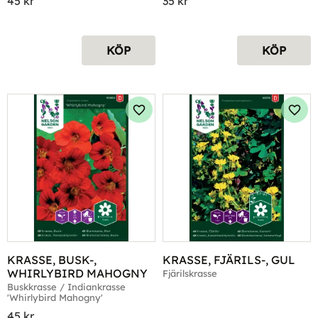
45
kr
35
kr
KÖP
KÖP
Lägg till i favoriter
Lägg 
KRASSE, BUSK-, 
KRASSE, FJÄRILS-, GUL
WHIRLYBIRD MAHOGNY
Fjärilskrasse
Buskkrasse / Indiankrasse 
'Whirlybird Mahogny'
45
kr