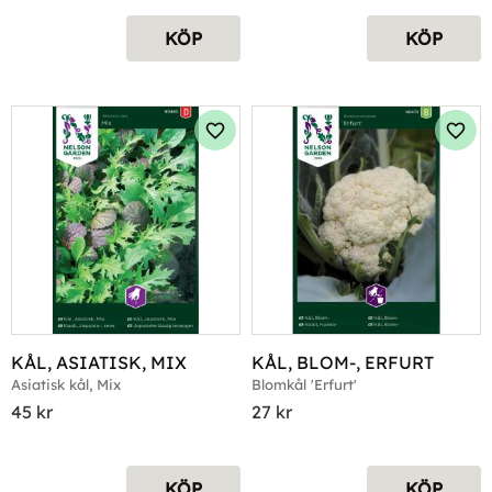
KÖP
KÖP
Lägg till i favoriter
Lägg 
KÅL, ASIATISK, MIX
KÅL, BLOM-, ERFURT
Asiatisk kål, Mix
Blomkål 'Erfurt'
45
kr
27
kr
KÖP
KÖP