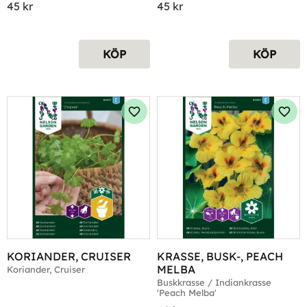
45
kr
45
kr
KÖP
KÖP
Lägg till i favoriter
Lägg 
KORIANDER, CRUISER
KRASSE, BUSK-, PEACH 
MELBA
Koriander, Cruiser
Buskkrasse / Indiankrasse 
'Peach Melba'