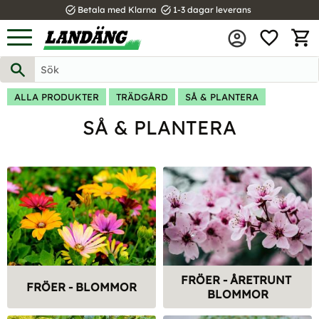
task_alt
task_alt
Betala med Klarna
1-3 dagar leverans
FAVOR
Meny
KUND
ALLA PRODUKTER
TRÄDGÅRD
SÅ & PLANTERA
SÅ & PLANTERA
FRÖER - ÅRETRUNT 
FRÖER - BLOMMOR
BLOMMOR