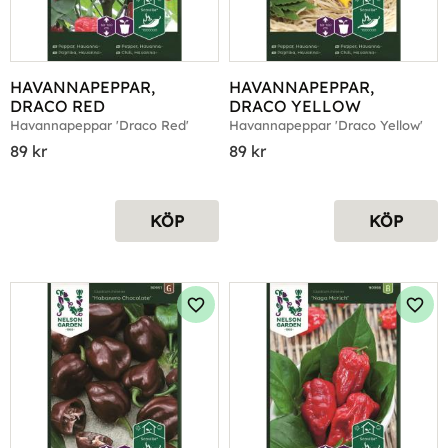
HAVANNAPEPPAR, 
HAVANNAPEPPAR, 
DRACO RED
DRACO YELLOW
Havannapeppar 'Draco Red'
Havannapeppar 'Draco Yellow'
89
kr
89
kr
KÖP
KÖP
Lägg till i favoriter
Lägg 