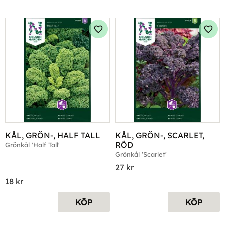
Lägg till i favoriter
Lägg 
KÅL, GRÖN-, HALF TALL
KÅL, GRÖN-, SCARLET, 
RÖD
Grönkål 'Half Tall'
Grönkål 'Scarlet'
27
kr
18
kr
KÖP
KÖP