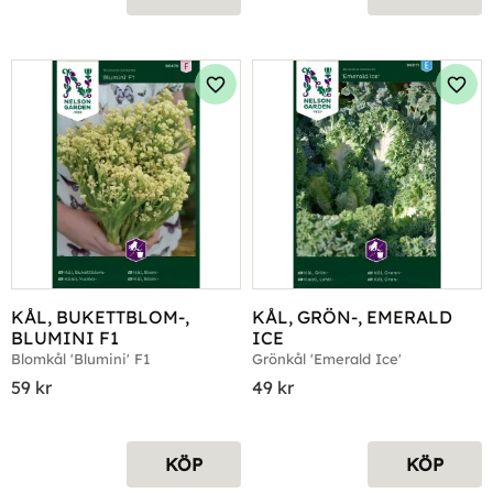
Lägg till i favoriter
Lägg 
KÅL, BUKETTBLOM-, 
KÅL, GRÖN-, EMERALD 
BLUMINI F1
ICE
Blomkål 'Blumini' F1
Grönkål 'Emerald Ice'
59
kr
49
kr
KÖP
KÖP