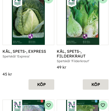
Lägg till i favoriter
Lägg 
KÅL, SPETS-, EXPRESS
KÅL, SPETS-, 
FILDERKRAUT
Spetskål 'Express'
Spetskål 'Filderkraut'
49
kr
45
kr
KÖP
KÖP
Lägg till i favoriter
Lägg 