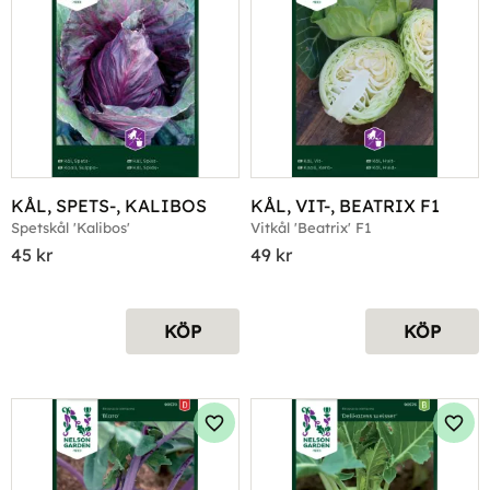
KÅL, SPETS-, KALIBOS
KÅL, VIT-, BEATRIX F1
Spetskål 'Kalibos'
Vitkål 'Beatrix' F1
45
kr
49
kr
KÖP
KÖP
Lägg till i favoriter
Lägg 