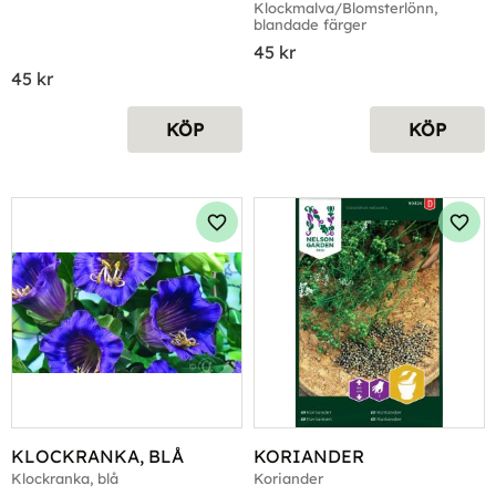
Klockmalva/Blomsterlönn, 
blandade färger
45
kr
45
kr
KÖP
KÖP
Lägg till i favoriter
Lägg 
KLOCKRANKA, BLÅ
KORIANDER
Klockranka, blå
Koriander