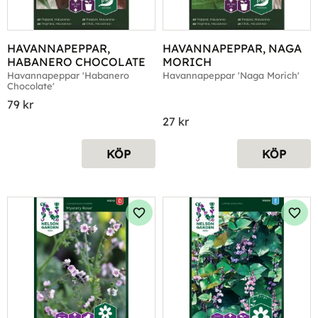
HAVANNAPEPPAR, 
HAVANNAPEPPAR, NAGA 
HABANERO CHOCOLATE
MORICH
Havannapeppar 'Habanero 
Havannapeppar 'Naga Morich'
Chocolate'
79
kr
27
kr
KÖP
KÖP
Lägg till i favoriter
Lägg 