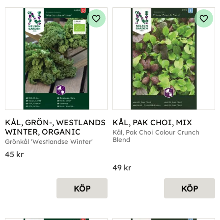
Lägg till i favoriter
Lägg 
KÅL, GRÖN-, WESTLANDS 
KÅL, PAK CHOI, MIX
WINTER, ORGANIC
Kål, Pak Choi Colour Crunch 
Blend
Grönkål 'Westlandse Winter'
45
kr
49
kr
KÖP
KÖP