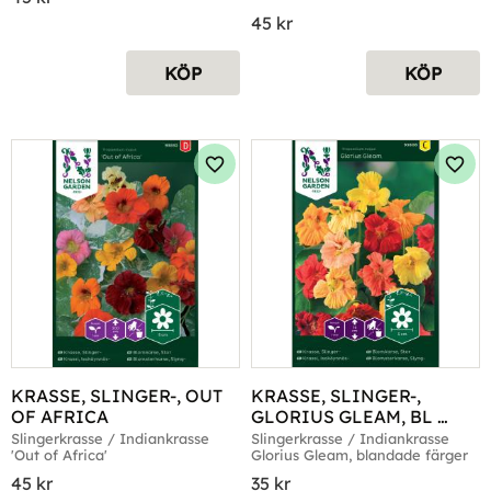
45
kr
KÖP
KÖP
Lägg till i favoriter
Lägg 
KRASSE, SLINGER-, OUT 
KRASSE, SLINGER-, 
OF AFRICA
GLORIUS GLEAM, BL 
FÄRGER
Slingerkrasse / Indiankrasse 
Slingerkrasse / Indiankrasse 
'Out of Africa'
Glorius Gleam, blandade färger
45
kr
35
kr