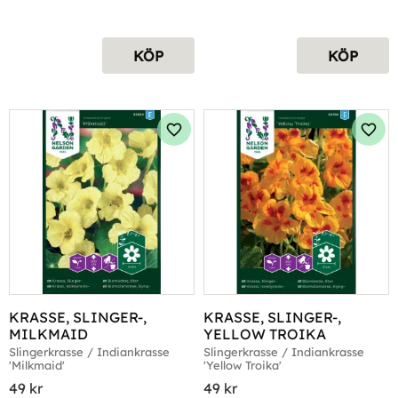
KÖP
KÖP
Lägg till i favoriter
Lägg 
KRASSE, SLINGER-, 
KRASSE, SLINGER-, 
MILKMAID
YELLOW TROIKA
Slingerkrasse / Indiankrasse 
Slingerkrasse / Indiankrasse 
'Milkmaid'
'Yellow Troika'
49
kr
49
kr