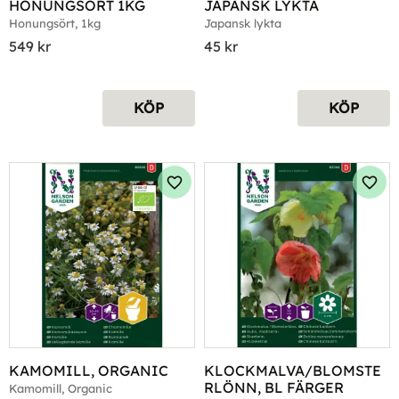
HONUNGSÖRT 1KG
JAPANSK LYKTA
Honungsört, 1kg
Japansk lykta
549
kr
45
kr
KÖP
KÖP
Lägg till i favoriter
Lägg 
KAMOMILL, ORGANIC
KLOCKMALVA/BLOMSTE
RLÖNN, BL FÄRGER
Kamomill, Organic