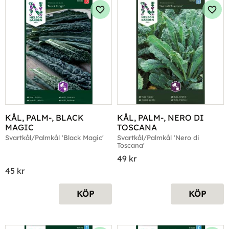
Lägg till i favoriter
Lägg 
KÅL, PALM-, BLACK 
KÅL, PALM-, NERO DI 
MAGIC
TOSCANA
Svartkål/Palmkål 'Black Magic'
Svartkål/Palmkål 'Nero di 
Toscana'
49
kr
45
kr
KÖP
KÖP