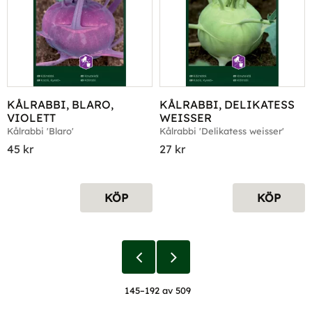
KÅLRABBI, BLARO, 
KÅLRABBI, DELIKATESS 
VIOLETT
WEISSER
Kålrabbi 'Blaro'
Kålrabbi 'Delikatess weisser'
45
kr
27
kr
KÖP
KÖP
145–
192
av
509