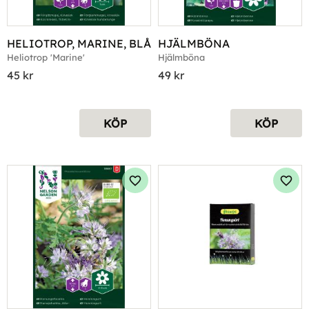
HELIOTROP, MARINE, BLÅ
HJÄLMBÖNA
Heliotrop 'Marine'
Hjälmböna
45
kr
49
kr
KÖP
KÖP
Lägg till i favoriter
Lägg 