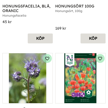
HONUNGSFACELIA, BLÅ, 
HONUNGSÖRT 100G
ORANIC
Honungsört, 100g
Honungsfacelia
45
kr
169
kr
KÖP
KÖP
Lägg till i favoriter
Lägg 