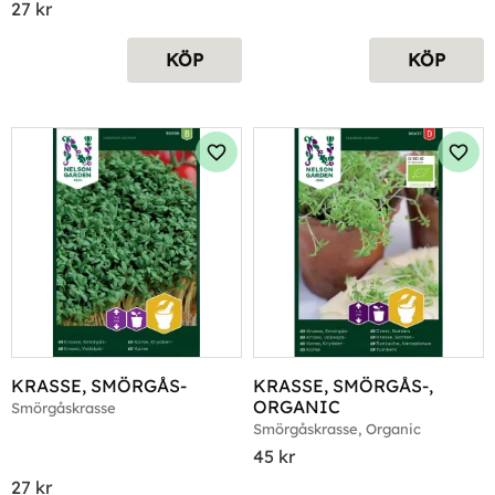
27
kr
KÖP
KÖP
Lägg till i favoriter
Lägg 
KRASSE, SMÖRGÅS-
KRASSE, SMÖRGÅS-, 
ORGANIC
Smörgåskrasse
Smörgåskrasse, Organic
45
kr
27
kr