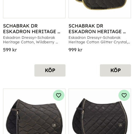
SCHABRAK DR 
SCHABRAK DR 
ESKADRON HERITAGE 
ESKADRON HERITAGE 
COTTON WILDBERRY 
COTTONGLITTERCRYSTAL
Eskadron Dressyr-Schabrak 
Eskadron Dressyr-Schabrak 
Heritage Cotton, Wildberry 
Heritage Cotton Glitter Crystal, 
PONNY
 BLACKTRUF
Ponny
Black Truffle
599
kr
999
kr
KÖP
KÖP
Lägg till i favoriter
Lägg 