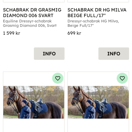
SCHABRAK DR GRASMIG 
SCHABRAK DR HG MILVA 
DIAMOND 006 SVART
BEIGE FULL/17"
Equiline Dressyr-schabrak 
Dressyr-schabrak HG Milva, 
Grasmig Diamond 006, Svart
Beige Full/17"
1 599
kr
699
kr
INFO
INFO
Lägg till i favoriter
Lägg 