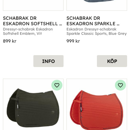
SCHABRAK DR 
SCHABRAK DR 
ESKADRON SOFTSHELL 
ESKADRON SPARKLE 
EMBLEM VIT
CLASSIC SPORTS BLUE 
Dressyr-schabrak Eskadron 
Eskadron Dressyr-schabrak 
Softshell Emblem, Vit
Sparkle Classic Sports, Blue Grey
GREY
899
kr
999
kr
INFO
KÖP
Lägg till i favoriter
Lägg 