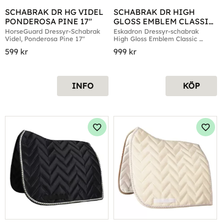
SCHABRAK DR HG VIDEL 
SCHABRAK DR HIGH 
PONDEROSA PINE 17"
GLOSS EMBLEM CLASSIC 
SPORTS VIT
HorseGuard Dressyr-Schabrak 
Eskadron Dressyr-schabrak 
Videl, Ponderosa Pine 17"
High Gloss Emblem Classic 
Sports, Vit
599
kr
999
kr
INFO
KÖP
Lägg till i favoriter
Lägg 