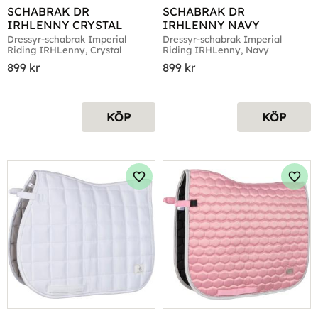
SCHABRAK DR 
SCHABRAK DR 
IRHLENNY CRYSTAL
IRHLENNY NAVY
Dressyr-schabrak Imperial 
Dressyr-schabrak Imperial 
Riding IRHLenny, Crystal
Riding IRHLenny, Navy
899
kr
899
kr
KÖP
KÖP
Lägg till i favoriter
Lägg 