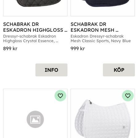
SCHABRAK DR 
SCHABRAK DR 
ESKADRON HIGHGLOSS 
ESKADRON MESH 
CRYSTAL ESSENCE 
CLASSIC SPORTS NAVY 
Dressyr-schabrak Eskadron 
Eskadron Dressyr-schabrak 
Highgloss Crystal Essence, 
Mesh Classic Sports, Navy Blue
DARKOLIVE
BLUE
Darkolive
899
kr
999
kr
INFO
KÖP
Lägg till i favoriter
Lägg 