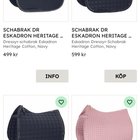
SCHABRAK DR 
SCHABRAK DR 
ESKADRON HERITAGE 
ESKADRON HERITAGE 
COTTON NAVY
COTTON NAVY
Dressyr-schabrak Eskadron 
Eskadron Dressyr-Schabrak 
Heritage Cotton, Navy
Heritage Cotton, Navy
499
kr
599
kr
INFO
KÖP
Lägg till i favoriter
Lägg 