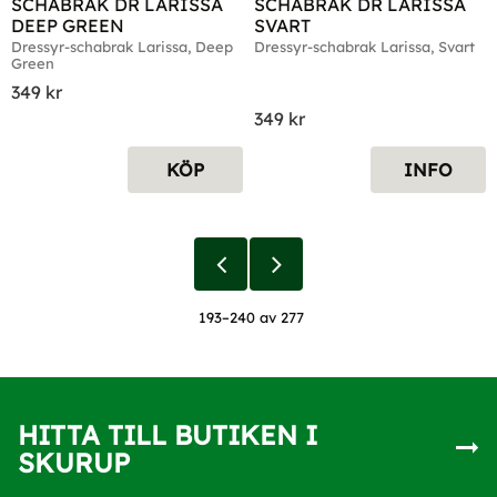
SCHABRAK DR LARISSA 
SCHABRAK DR LARISSA 
DEEP GREEN
SVART
Dressyr-schabrak Larissa, Deep 
Dressyr-schabrak Larissa, Svart
Green
349
kr
349
kr
KÖP
INFO
193–
240
av
277
HITTA TILL BUTIKEN I
SKURUP