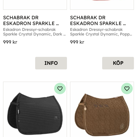
SCHABRAK DR 
SCHABRAK DR 
ESKADRON SPARKLE 
ESKADRON SPARKLE 
CRYSTAL DYNAMIC DARK 
CRYSTAL DYNAMIC 
Eskadron Dressyr-schabrak 
Eskadron Dressyr-schabrak 
Sparkle Crystal Dynamic, Dark 
Sparkle Crystal Dynamic, Poppy 
GREEN
POPPY RED
Green
Red
999
kr
999
kr
INFO
KÖP
Lägg till i favoriter
Lägg 