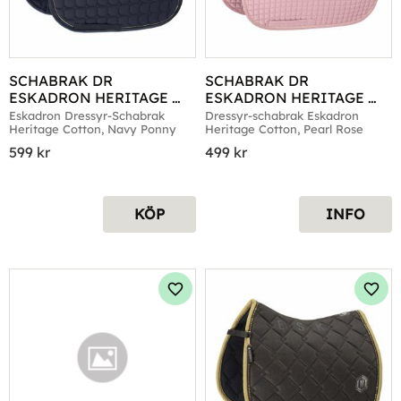
SCHABRAK DR 
SCHABRAK DR 
ESKADRON HERITAGE 
ESKADRON HERITAGE 
COTTON NAVY PONNY
COTTON PEARL ROSE
Eskadron Dressyr-Schabrak 
Dressyr-schabrak Eskadron 
Heritage Cotton, Navy Ponny
Heritage Cotton, Pearl Rose
599
kr
499
kr
KÖP
INFO
Lägg till i favoriter
Lägg 