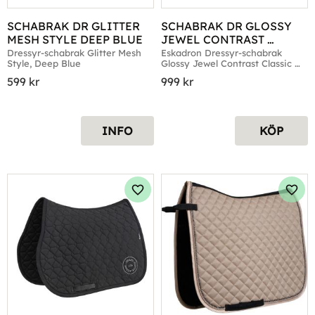
SCHABRAK DR GLITTER 
SCHABRAK DR GLOSSY 
MESH STYLE DEEP BLUE
JEWEL CONTRAST 
CLASSIC SPORTS SIERRA
Dressyr-schabrak Glitter Mesh 
Eskadron Dressyr-schabrak 
Style, Deep Blue
Glossy Jewel Contrast Classic 
Sports, Sierra
599
kr
999
kr
INFO
KÖP
Lägg till i favoriter
Lägg 