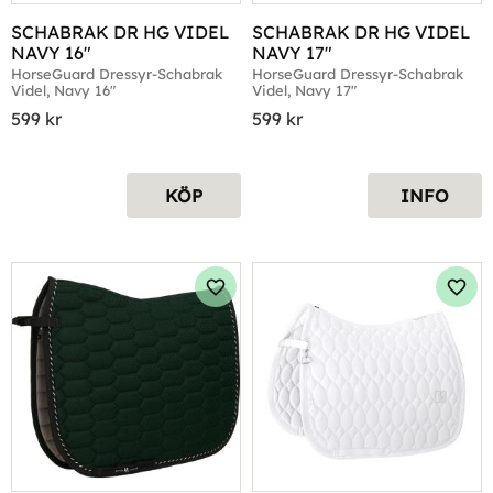
SCHABRAK DR HG VIDEL 
SCHABRAK DR HG VIDEL 
NAVY 16"
NAVY 17"
HorseGuard Dressyr-Schabrak 
HorseGuard Dressyr-Schabrak 
Videl, Navy 16"
Videl, Navy 17"
599
kr
599
kr
KÖP
INFO
Lägg till i favoriter
Lägg 