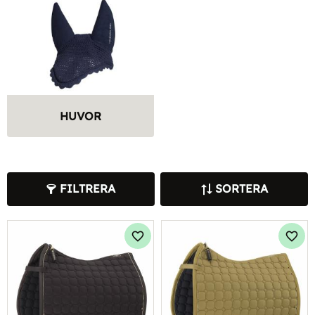
HUVOR
FILTRERA
SORTERA
Lägg till i favoriter
Lägg 