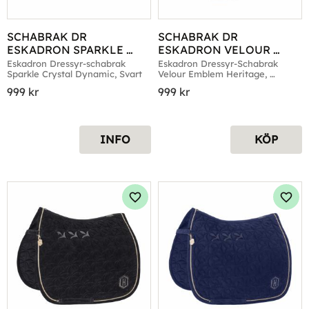
SCHABRAK DR 
SCHABRAK DR 
ESKADRON SPARKLE 
ESKADRON VELOUR 
CRYSTAL DYNAMIC SVART
EMBLEM HERITAGE 
Eskadron Dressyr-schabrak 
Eskadron Dressyr-Schabrak 
Sparkle Crystal Dynamic, Svart
Velour Emblem Heritage, 
ALMOND
Almond
999
kr
999
kr
INFO
KÖP
Lägg till i favoriter
Lägg 