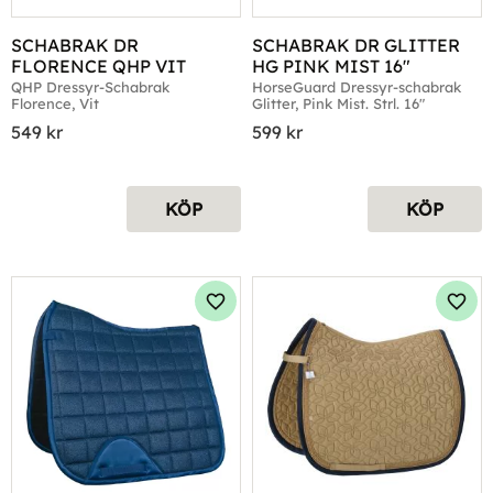
SCHABRAK DR 
SCHABRAK DR GLITTER 
FLORENCE QHP VIT
HG PINK MIST 16"
QHP Dressyr-Schabrak 
HorseGuard Dressyr-schabrak 
Florence, Vit
Glitter, Pink Mist. Strl. 16"
549
kr
599
kr
KÖP
KÖP
Lägg till i favoriter
Lägg 