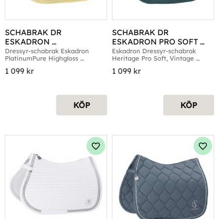
SCHABRAK DR 
SCHABRAK DR 
ESKADRON 
ESKADRON PRO SOFT 
PLATINUMPURE 
HERITAGE VINTAGE 
Dressyr-schabrak Eskadron 
Eskadron Dressyr-schabrak 
PlatinumPure Highgloss 
Heritage Pro Soft, Vintage 
HIGHGLOSSPEACOCK 
GREEN
Peacock, Sunflower
Green
SUNFLOWER
1 099
kr
1 099
kr
KÖP
KÖP
Lägg till i favoriter
Lägg 