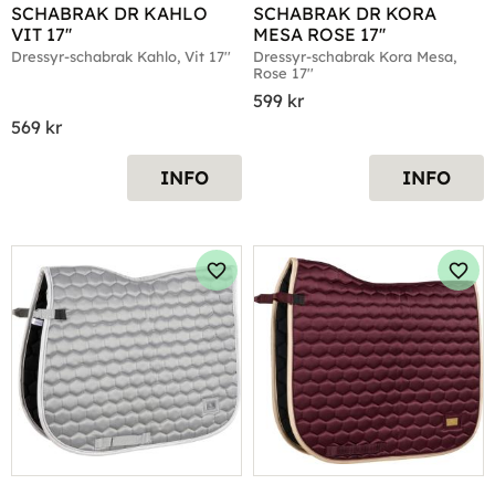
SCHABRAK DR KAHLO 
SCHABRAK DR KORA 
VIT 17''
MESA ROSE 17''
Dressyr-schabrak Kahlo, Vit 17''
Dressyr-schabrak Kora Mesa, 
Rose 17''
599
kr
569
kr
INFO
INFO
Lägg till i favoriter
Lägg 