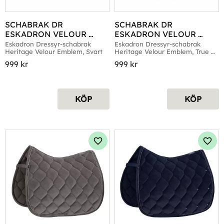
SCHABRAK DR 
SCHABRAK DR 
ESKADRON VELOUR 
ESKADRON VELOUR 
EMBLEM HERITAGE 
EMBLEM HERITAGE TRUE 
Eskadron Dressyr-schabrak 
Eskadron Dressyr-schabrak 
Heritage Velour Emblem, Svart
Heritage Velour Emblem, True 
SVART
BLUE
Blue
999
kr
999
kr
KÖP
KÖP
Lägg till i favoriter
Lägg 