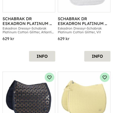
SCHABRAK DR 
SCHABRAK DR 
ESKADRON PLATINUM 
ESKADRON PLATINUM 
COTTON GLITTER 
COTTON GLITTER VIT
Eskadron Dressyr-Schabrak 
Eskadron Dressyr-Schabrak 
Platinum Cotton Glitter, Atlantic 
Platinum Cotton Glitter, Vit
ATLANTIC BLUE
Blue
629
kr
629
kr
INFO
INFO
Lägg till i favoriter
Lägg 