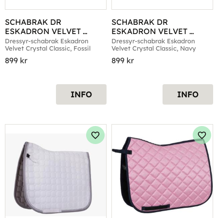
SCHABRAK DR 
SCHABRAK DR 
ESKADRON VELVET 
ESKADRON VELVET 
CRYSTAL CLASSIC 
CRYSTAL CLASSIC NAVY
Dressyr-schabrak Eskadron 
Dressyr-schabrak Eskadron 
Velvet Crystal Classic, Fossil
Velvet Crystal Classic, Navy
FOSSIL
899
kr
899
kr
INFO
INFO
Lägg till i favoriter
Lägg 