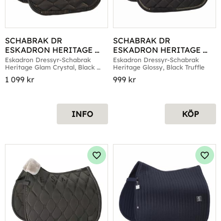
SCHABRAK DR 
SCHABRAK DR 
ESKADRON HERITAGE 
ESKADRON HERITAGE 
GLAM CRYSTAL BLACK 
GLOSSY BLACK TRUFFLE
Eskadron Dressyr-Schabrak 
Eskadron Dressyr-Schabrak 
Heritage Glam Crystal, Black 
Heritage Glossy, Black Truffle
TRUFFLE
Truffle
1 099
kr
999
kr
INFO
KÖP
Lägg till i favoriter
Lägg 