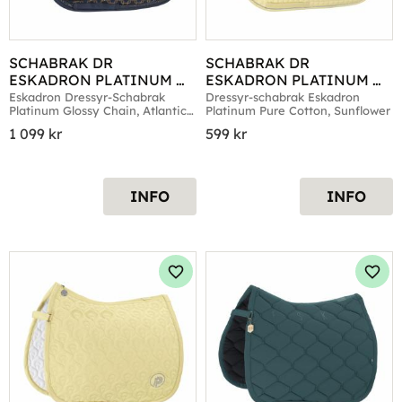
SCHABRAK DR 
SCHABRAK DR 
ESKADRON PLATINUM 
ESKADRON PLATINUM 
GLOSSY CHAIN 
PURE COTTON 
Eskadron Dressyr-Schabrak 
Dressyr-schabrak Eskadron 
Platinum Glossy Chain, Atlantic 
Platinum Pure Cotton, Sunflower
ATLANTIC BLUE
SUNFLOWER
Blue
1 099
kr
599
kr
INFO
INFO
Lägg till i favoriter
Lägg 