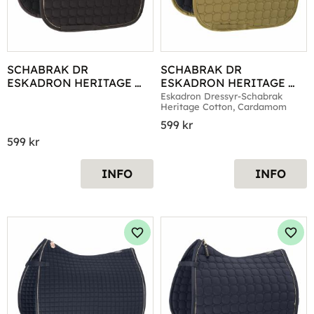
SCHABRAK DR 
SCHABRAK DR 
ESKADRON HERITAGE 
ESKADRON HERITAGE 
COTTON BLACK TRUFFLE
COTTON CARDAMOM
Eskadron Dressyr-Schabrak 
Heritage Cotton, Cardamom
599
kr
599
kr
INFO
INFO
Lägg till i favoriter
Lägg 