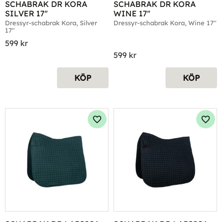
SCHABRAK DR KORA 
SCHABRAK DR KORA 
SILVER 17''
WINE 17''
Dressyr-schabrak Kora, Silver 
Dressyr-schabrak Kora, Wine 17''
17''
599
kr
599
kr
KÖP
KÖP
Lägg till i favoriter
Lägg 