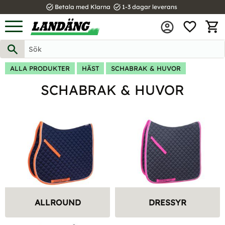
task_alt
task_alt
Betala med Klarna
1-3 dagar leverans
FAVOR
Meny
KUND
ALLA PRODUKTER
HÄST
SCHABRAK & HUVOR
SCHABRAK & HUVOR
ALLROUND
DRESSYR