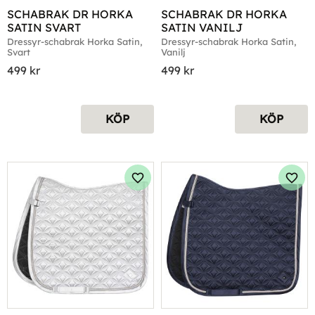
SCHABRAK DR HORKA 
SCHABRAK DR HORKA 
SATIN SVART
SATIN VANILJ
Dressyr-schabrak Horka Satin, 
Dressyr-schabrak Horka Satin, 
Svart
Vanilj
499
kr
499
kr
KÖP
KÖP
Lägg till i favoriter
Lägg 