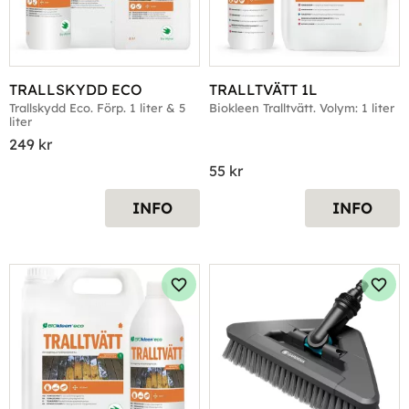
TRALLSKYDD ECO
TRALLTVÄTT 1L
Trallskydd Eco. Förp. 1 liter & 5 
Biokleen Tralltvätt. Volym: 1 liter
liter
249
kr
55
kr
INFO
INFO
Lägg till i favoriter
Lägg 