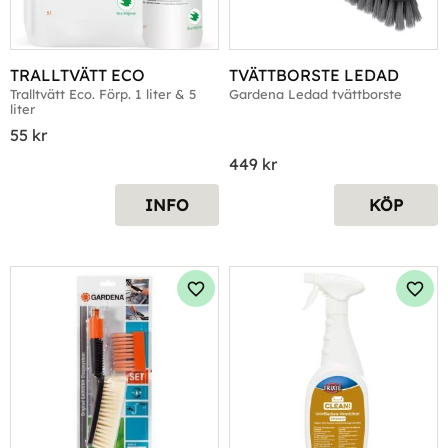
TRALLTVÄTT ECO
TVÄTTBORSTE LEDAD
​Tralltvätt Eco. Förp. 1 liter & 5 
Gardena Ledad tvättborste
liter
55
kr
449
kr
INFO
KÖP
Lägg till i favoriter
Lägg 