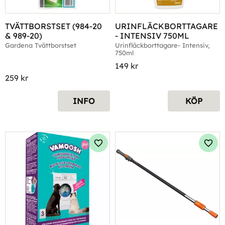
TVÄTTBORSTSET (984-20 
URINFLÄCKBORTTAGARE
& 989-20)
- INTENSIV 750ML
Gardena Tvättborstset
Urinfläckborttagare- Intensiv, 
750ml
149
kr
259
kr
INFO
KÖP
Lägg till i favoriter
Lägg 