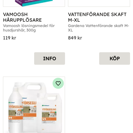
VAMOOSH 
VATTENFÖRANDE SKAFT 
HÅRUPPLÖSARE
M-XL
Vamoosh lösningsmedel för 
Gardena Vattenförande skaft M-
husdjurshår, 300g
XL
119
kr
849
kr
INFO
KÖP
Lägg till i favoriter