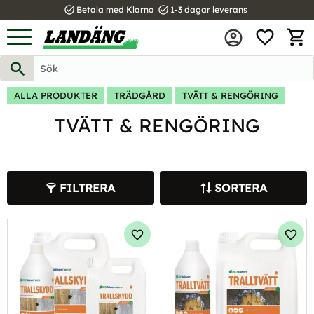
task_alt
task_alt
Betala med Klarna
1-3 dagar leverans
FAVOR
Meny
KUND
ALLA PRODUKTER
TRÄDGÅRD
TVÄTT & RENGÖRING
TVÄTT & RENGÖRING
FILTRERA
SORTERA
Lägg till i favoriter
Lägg 