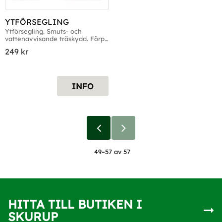
YTFÖRSEGLING
Ytförsegling. Smuts- och 
vattenavvisande träskydd. Förp. 
1 liter & 5 liter
249
kr
INFO
49–
57
av
57
HITTA TILL BUTIKEN I
SKURUP