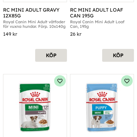
RC MINI ADULT GRAVY 
RC MINI ADULT LOAF 
12X85G
CAN 195G
Royal Canin Mini Adult våtfoder 
Royal Canin Mini Adult Loaf 
för vuxna hundar. Förp. 10x140g
Can, 195g
149
kr
26
kr
KÖP
KÖP
Lägg till i favoriter
Lägg 