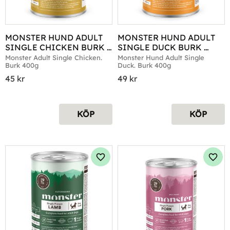
MONSTER HUND ADULT 
MONSTER HUND ADULT 
SINGLE CHICKEN BURK 
SINGLE DUCK BURK 
400G
400G
Monster Adult Single Chicken. 
Monster Hund Adult Single 
Burk 400g
Duck. Burk 400g
45
kr
49
kr
KÖP
KÖP
Lägg till i favoriter
Lägg 