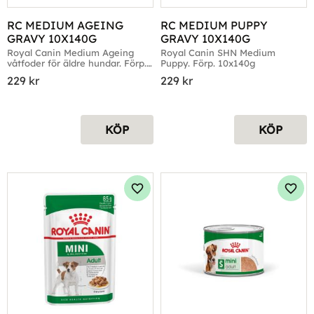
RC MEDIUM AGEING 
RC MEDIUM PUPPY 
GRAVY 10X140G
GRAVY 10X140G
Royal Canin Medium Ageing 
Royal Canin SHN Medium 
våtfoder för äldre hundar. Förp. 
Puppy. Förp. 10x140g
10x140g
229
kr
229
kr
KÖP
KÖP
Lägg till i favoriter
Lägg 