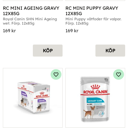
RC MINI AGEING GRAVY 
RC MINI PUPPY GRAVY 
12X85G
12X85G
Royal Canin SHN Mini Ageing 
Mini Puppy våtfoder för valpar. 
wet. Förp. 12x85g
Förp. 12x85g
169
kr
169
kr
KÖP
KÖP
Lägg till i favoriter
Lägg 