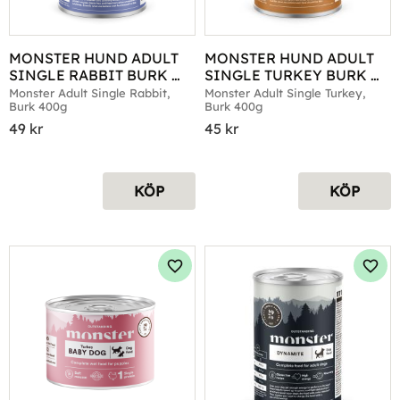
MONSTER HUND ADULT 
MONSTER HUND ADULT 
SINGLE RABBIT BURK 
SINGLE TURKEY BURK 
400G
400G
Monster Adult Single Rabbit, 
Monster Adult Single Turkey, 
Burk 400g
Burk 400g
49
kr
45
kr
KÖP
KÖP
Lägg till i favoriter
Lägg 