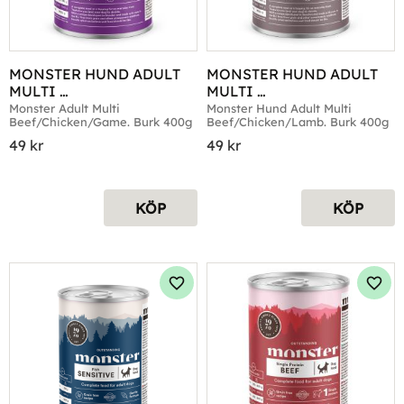
MONSTER HUND ADULT 
MONSTER HUND ADULT 
MULTI 
MULTI 
BEEF/CHICKEN/GAME 
BEEF/CHICKEN/LAMB 
Monster Adult Multi 
Monster Hund Adult Multi 
Beef/Chicken/Game. Burk 400g
Beef/Chicken/Lamb. Burk 400g
BURK 400G
BURK 400G
49
kr
49
kr
KÖP
KÖP
Lägg till i favoriter
Lägg 