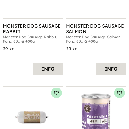
MONSTER DOG SAUSAGE 
MONSTER DOG SAUSAGE 
RABBIT
SALMON
Monster Dog Sausage Rabbit. 
Monster Dog Sausage Salmon. 
Förp. 80g & 400g
Förp. 80g & 400g
29
kr
29
kr
INFO
INFO
Lägg till i favoriter
Lägg 