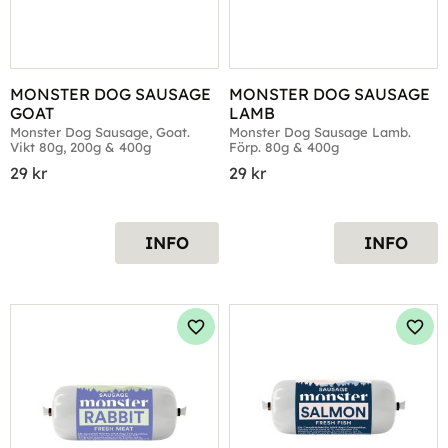
MONSTER DOG SAUSAGE 
MONSTER DOG SAUSAGE 
GOAT
LAMB
Monster Dog Sausage, Goat. 
Monster Dog Sausage Lamb. 
Vikt 80g, 200g & 400g
Förp. 80g & 400g
29
kr
29
kr
INFO
INFO
Lägg till i favoriter
Lägg 