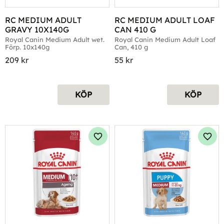
RC MEDIUM ADULT 
RC MEDIUM ADULT LOAF 
GRAVY 10X140G
CAN 410 G
Royal Canin Medium Adult wet. 
Royal Canin Medium Adult Loaf 
Förp. 10x140g
Can, 410 g
209
kr
55
kr
KÖP
KÖP
Lägg till i favoriter
Lägg 