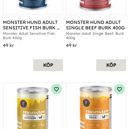
MONSTER HUND ADULT 
MONSTER HUND ADULT 
SENSITIVE FISH BURK 
SINGLE BEEF BURK 400G
400G
Monster Adult Sensitive Fish. 
Monster Adult Single Beef. Burk 
Burk 400g
400g
49
kr
49
kr
KÖP
KÖP
Lägg till i favoriter
Lägg 