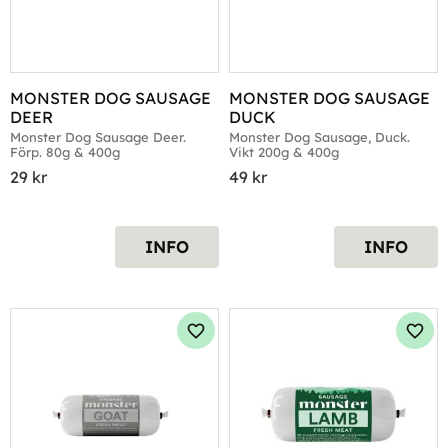
MONSTER DOG SAUSAGE 
MONSTER DOG SAUSAGE 
DEER
DUCK
Monster Dog Sausage Deer. 
Monster Dog Sausage, Duck. 
Förp. 80g & 400g
Vikt 200g & 400g
29
kr
49
kr
INFO
INFO
Lägg till i favoriter
Lägg 