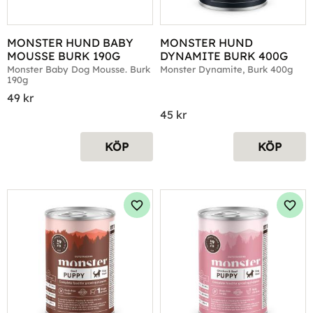
MONSTER HUND BABY 
MONSTER HUND 
MOUSSE BURK 190G
DYNAMITE BURK 400G
Monster Baby Dog Mousse. Burk 
Monster Dynamite, Burk 400g
190g
49
kr
45
kr
KÖP
KÖP
Lägg till i favoriter
Lägg 