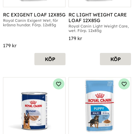
RC EXIGENT LOAF 12X85G
RC LIGHT WEIGHT CARE 
LOAF 12X85G
Royal Canin Exigent Wet, för 
kräsna hundar. Förp. 12x85g
Royal Canin Light Weight Care, 
wet. Förp. 12x85g
179
kr
179
kr
KÖP
KÖP
Lägg till i favoriter
Lägg 