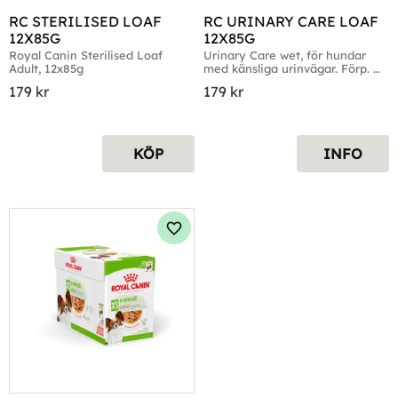
RC STERILISED LOAF 
RC URINARY CARE LOAF 
12X85G
12X85G
Royal Canin Sterilised Loaf 
Urinary Care wet, för hundar 
Adult, 12x85g
med känsliga urinvägar. Förp. 
12x85g
179
kr
179
kr
KÖP
INFO
Lägg till i favoriter