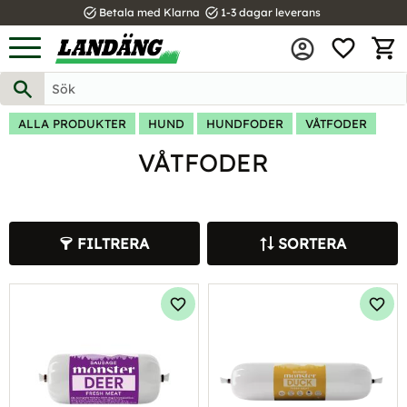
task_alt
task_alt
Betala med Klarna
1-3 dagar leverans
FAVOR
Meny
KUND
ALLA PRODUKTER
HUND
HUNDFODER
VÅTFODER
VÅTFODER
FILTRERA
SORTERA
Lägg till i favoriter
Lägg 