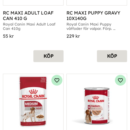
RC MAXI ADULT LOAF 
RC MAXI PUPPY GRAVY 
CAN 410 G
10X140G
Royal Canin Maxi Adult Loaf 
Royal Canin Maxi Puppy 
Can 410g
våtfoder för valpar. Förp. 
10x140g
55
kr
229
kr
KÖP
KÖP
Lägg till i favoriter
Lägg 