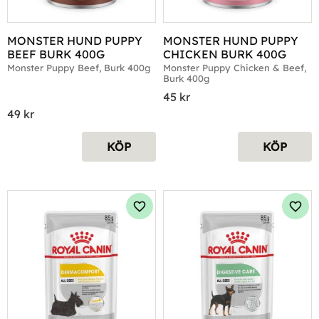
MONSTER HUND PUPPY 
MONSTER HUND PUPPY 
BEEF BURK 400G
CHICKEN BURK 400G
Monster Puppy Beef, Burk 400g
Monster Puppy Chicken & Beef, 
Burk 400g
45
kr
49
kr
KÖP
KÖP
Lägg till i favoriter
Lägg 