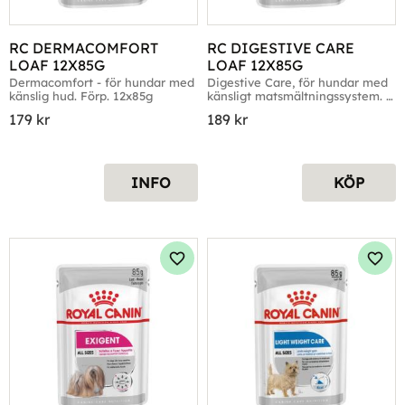
RC DERMACOMFORT 
RC DIGESTIVE CARE 
LOAF 12X85G
LOAF 12X85G
Dermacomfort - för hundar med 
Digestive Care, för hundar med 
känslig hud. Förp. 12x85g
känsligt matsmältningssystem. 
Förp. 12x185g
179
kr
189
kr
INFO
KÖP
Lägg till i favoriter
Lägg 