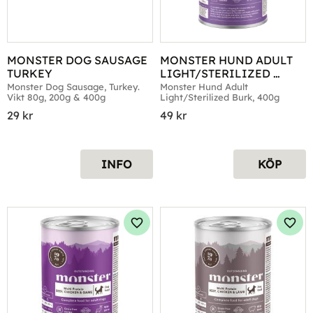
MONSTER DOG SAUSAGE 
MONSTER HUND ADULT 
TURKEY
LIGHT/STERILIZED 
BURK 400G
Monster Dog Sausage, Turkey. 
Monster Hund Adult 
Vikt 80g, 200g & 400g
Light/Sterilized Burk, 400g
29
kr
49
kr
INFO
KÖP
Lägg till i favoriter
Lägg 