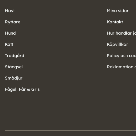
Häst
Mina sidor
Ryttare
Kontakt
Hund
Hur handlar j
Katt
Köpvillkor
Trädgård
Policy och co
Stängsel
Reklamation o
Smådjur
Fågel, Får & Gris