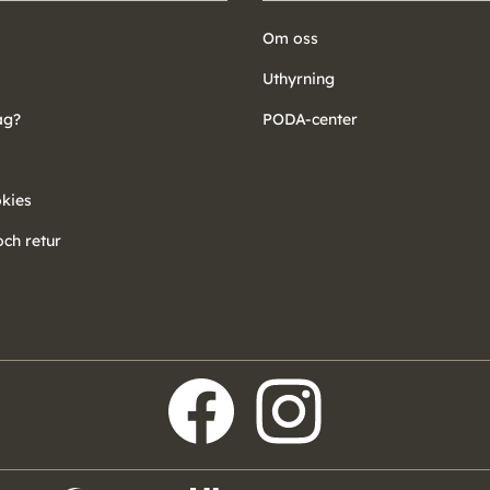
Om oss
Uthyrning
ag?
PODA-center
okies
ch retur