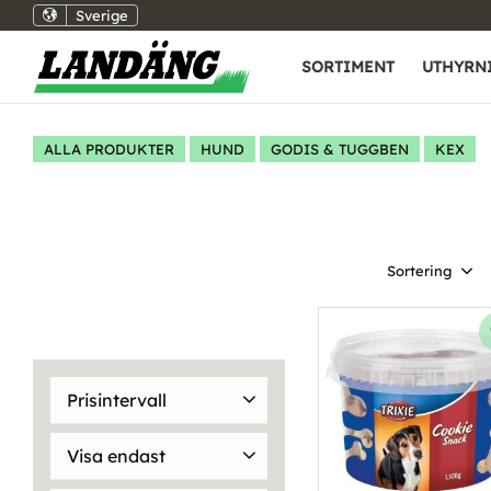
Sverige
SORTIMENT
UTHYRN
ALLA PRODUKTER
HUND
GODIS & TUGGBEN
KEX
Välj sortering
Prisintervall
169
Visa endast