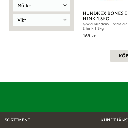
Finns i lager
3
Märke
HUNDKEX BONES I 
Trixie
3
HINK 1,3KG
Vikt
Goda hundkex i form av b
I hink 1,3kg
1,2kg
3
169
kr
KÖ
SORTIMENT
KUNDTJÄNS