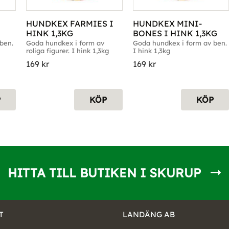
HUNDKEX FARMIES I 
HUNDKEX MINI-
HINK 1,3KG
BONES I HINK 1,3KG
en. 
Goda hundkex i form av 
Goda hundkex i form av ben. 
roliga figurer. I hink 1,3kg
I hink 1,3kg
169
kr
169
kr
P
KÖP
KÖP
HITTA TILL BUTIKEN I SKURUP
T
LANDÄNG AB