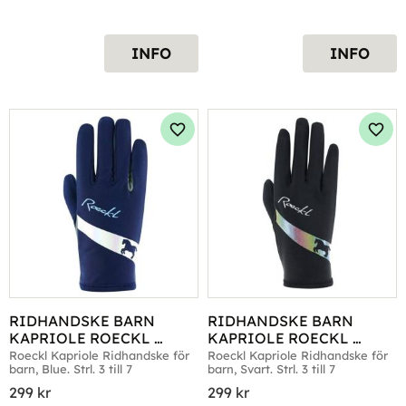
INFO
INFO
Lägg till i favoriter
Lägg 
RIDHANDSKE BARN 
RIDHANDSKE BARN 
KAPRIOLE ROECKL 
KAPRIOLE ROECKL 
PATRIOT BLUE
SVART
Roeckl Kapriole Ridhandske för 
Roeckl Kapriole Ridhandske för 
barn, Blue. Strl. 3 till 7
barn, Svart. Strl. 3 till 7
299
kr
299
kr