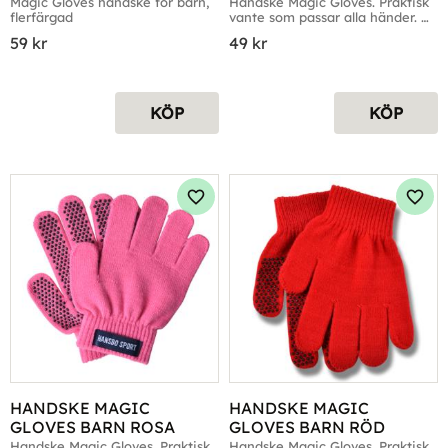
FLERFÄRGAD
Magic Gloves handske för barn, 
Handske Magic Gloves. Praktisk 
flerfärgad
vante som passar alla händer. 
Fyra färger
59
kr
49
kr
KÖP
KÖP
Lägg till i favoriter
Lägg 
HANDSKE MAGIC 
HANDSKE MAGIC 
GLOVES BARN ROSA
GLOVES BARN RÖD
Handske Magic Gloves. Praktisk 
Handske Magic Gloves. Praktisk 