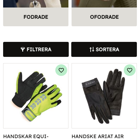
FODRADE
OFODRADE
FILTRERA
SORTERA
Lägg till i favoriter
Lägg 
HANDSKAR EQUI-
HANDSKE ARIAT AIR 