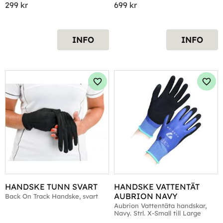
299
kr
699
kr
INFO
INFO
Lägg till i favoriter
Lägg 
HANDSKE TUNN SVART
HANDSKE VATTENTÄT 
AUBRION NAVY
Back On Track Handske, svart
Aubrion Vattentäta handskar, 
Navy. Strl. X-Small till Large