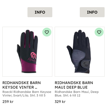
INFO
INFO
Lägg till i favoriter
Lägg 
RIDHANDSKE BARN 
RIDHANDSKE BARN 
KEYSOE VINTER 
MAUI DEEP BLUE
SVART/LILA
Roeckl Ridhandske Barn Keysoe 
Ridhandske Barn Maui, Deep 
Vinter, Svart/Lila. Strl. 3 till 5
Blue. Strl. 6 till 12
259
kr
329
kr