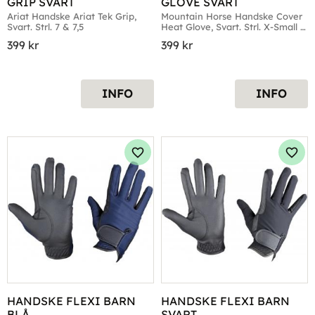
GRIP SVART
GLOVE SVART
Ariat Handske Ariat Tek Grip, 
Mountain Horse Handske Cover 
Svart. Strl. 7 & 7,5
Heat Glove, Svart. Strl. X-Small 
till X-Large
399
kr
399
kr
INFO
INFO
Lägg till i favoriter
Lägg 
HANDSKE FLEXI BARN 
HANDSKE FLEXI BARN 
BLÅ
SVART