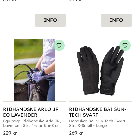
INFO
INFO
Lägg till i favoriter
Lägg 
RIDHANDSKE ARLO JR 
RIDHANDSKE BAI SUN-
EQ LAVENDER
TECH SVART
Equipage Ridhandske Arlo JR, 
Handskar Bai Sun-Tech, Svart. 
Lavender. Strl. 4-6 år & 6-8 år
Strl. X-Small - Large
229
kr
269
kr