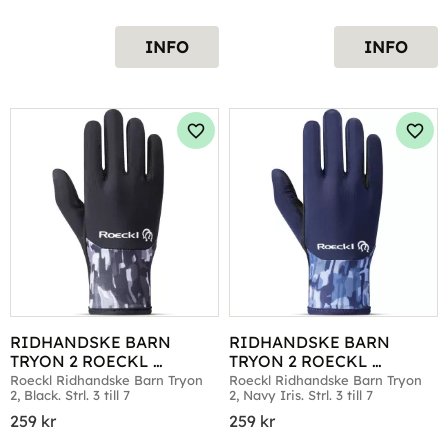
INFO
INFO
Lägg till i favoriter
Lägg 
RIDHANDSKE BARN 
RIDHANDSKE BARN 
TRYON 2 ROECKL 
TRYON 2 ROECKL 
BLACKSOLID
NAVYIRISSOLID
Roeckl Ridhandske Barn Tryon 
Roeckl Ridhandske Barn Tryon 
2, Black. Strl. 3 till 7
2, Navy Iris. Strl. 3 till 7
259
kr
259
kr