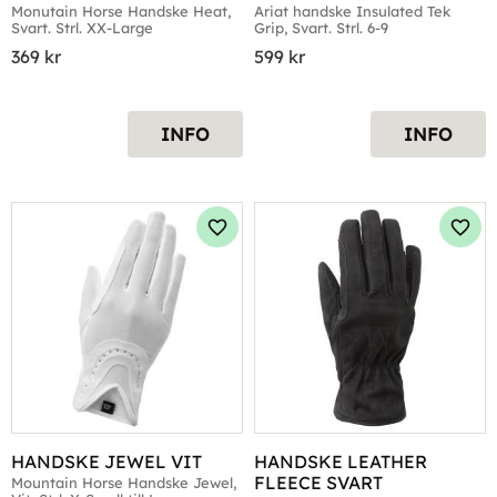
Monutain Horse Handske Heat, 
Ariat handske Insulated Tek 
Svart. Strl. XX-Large
Grip, Svart. Strl. 6-9
369
kr
599
kr
INFO
INFO
Lägg till i favoriter
Lägg 
HANDSKE JEWEL VIT
HANDSKE LEATHER 
FLEECE SVART
Mountain Horse Handske Jewel, 