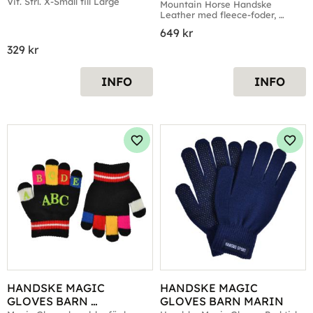
Vit. Strl. X-Small till Large
Mountain Horse Handske 
Leather med fleece-foder, 
Svart. Strl. Small till XX-Large
649
kr
329
kr
INFO
INFO
Lägg till i favoriter
Lägg 
HANDSKE MAGIC 
HANDSKE MAGIC 
GLOVES BARN 
GLOVES BARN MARIN