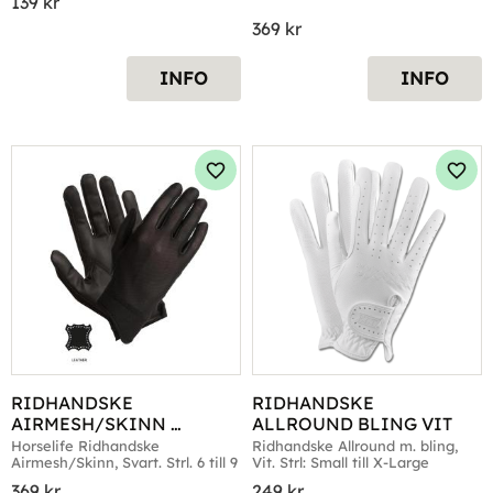
139
kr
369
kr
INFO
INFO
Lägg till i favoriter
Lägg 
RIDHANDSKE 
RIDHANDSKE 
AIRMESH/SKINN 
ALLROUND BLING VIT
HORSELIFE SVART
Horselife Ridhandske 
Ridhandske Allround m. bling, 
Airmesh/Skinn, Svart. Strl. 6 till 9
Vit. Strl: Small till X-Large
369
kr
249
kr