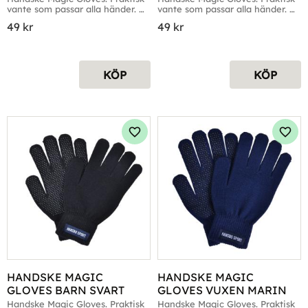
vante som passar alla händer. 
vante som passar alla händer. 
Fyra färger
Fyra färger
49
kr
49
kr
KÖP
KÖP
Lägg till i favoriter
Lägg 
HANDSKE MAGIC 
HANDSKE MAGIC 
GLOVES BARN SVART
GLOVES VUXEN MARIN
Handske Magic Gloves. Praktisk 
Handske Magic Gloves. Praktisk 