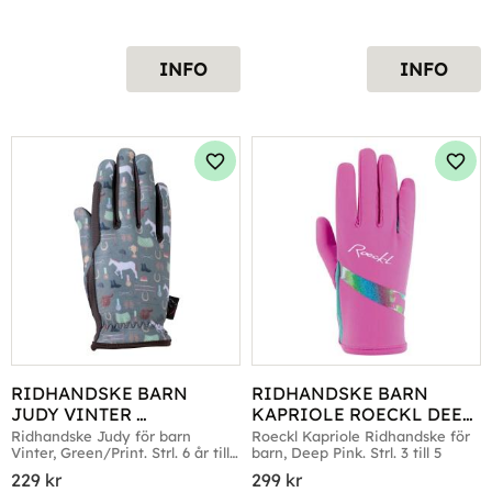
INFO
INFO
Lägg till i favoriter
Lägg 
RIDHANDSKE BARN 
RIDHANDSKE BARN 
JUDY VINTER 
KAPRIOLE ROECKL DEEP 
GREEN/PRINT
PINK
Ridhandske Judy för barn 
Roeckl Kapriole Ridhandske för 
Vinter, Green/Print. Strl. 6 år till 
barn, Deep Pink. Strl. 3 till 5
12 år
229
kr
299
kr