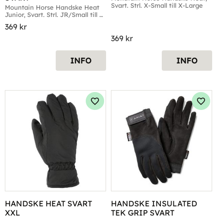
Svart. Strl. X-Small till X-Large
Mountain Horse Handske Heat 
Junior, Svart. Strl. JR/Small till 
JR/X-Large
369
kr
369
kr
INFO
INFO
Lägg till i favoriter
Lägg 
HANDSKE HEAT SVART 
HANDSKE INSULATED 
XXL
TEK GRIP SVART