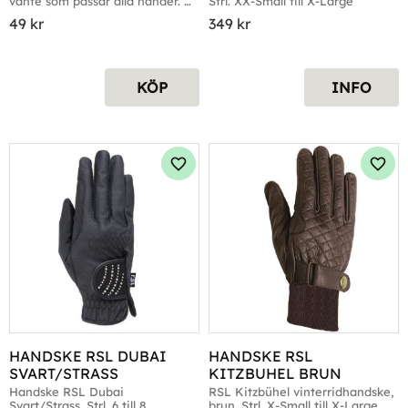
vante som passar alla händer. 
Strl. XX-Small till X-Large
Fyra färger
49
kr
349
kr
KÖP
INFO
Lägg till i favoriter
Lägg 
HANDSKE RSL DUBAI 
HANDSKE RSL 
SVART/STRASS
KITZBUHEL BRUN
Handske RSL Dubai 
RSL Kitzbühel vinterridhandske, 
Svart/Strass. Strl. 6 till 8
brun. Strl. X-Small till X-Large