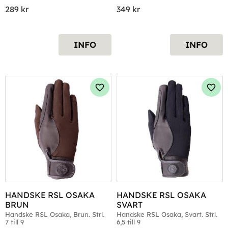
289
kr
349
kr
INFO
INFO
Lägg till i favoriter
Lägg 
HANDSKE RSL OSAKA 
HANDSKE RSL OSAKA 
BRUN
SVART
Handske RSL Osaka, Brun. Strl. 
Handske RSL Osaka, Svart. Strl. 
7 till 9
6,5 till 9