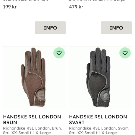
199
kr
479
kr
INFO
INFO
Lägg till i favoriter
Lägg 
HANDSKE RSL LONDON 
HANDSKE RSL LONDON 
BRUN
SVART
Ridhandske RSL London, Brun. 
Ridhandske RSL London, Svart. 
Strl. XX-Small till X-Large
Strl. XX-Small till X-Large