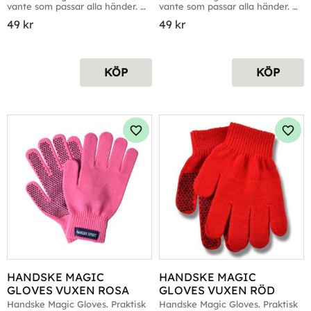
vante som passar alla händer. 
vante som passar alla händer. 
Fyra färger
Fyra färger
49
kr
49
kr
KÖP
KÖP
Lägg till i favoriter
Lägg 
HANDSKE MAGIC 
HANDSKE MAGIC 
GLOVES VUXEN ROSA
GLOVES VUXEN RÖD
Handske Magic Gloves. Praktisk 
Handske Magic Gloves. Praktisk 