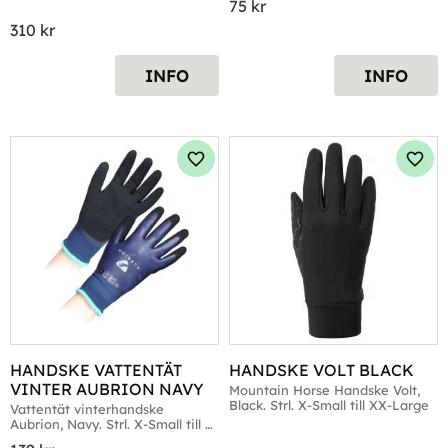
75
kr
310
kr
INFO
INFO
Lägg till i favoriter
Lägg 
HANDSKE VATTENTÄT 
HANDSKE VOLT BLACK
VINTER AUBRION NAVY
Mountain Horse Handske Volt, 
Black. Strl. X-Small till XX-Large
Vattentät vinterhandske 
Aubrion, Navy. Strl. X-Small till 
Large