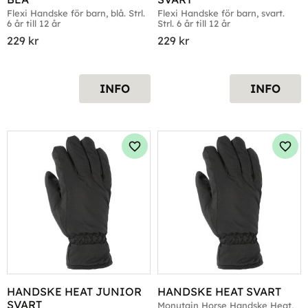
Flexi Handske för barn, blå. Strl. 
Flexi Handske för barn, svart. 
6 år till 12 år
Strl. 6 år till 12 år
229
kr
229
kr
INFO
INFO
Lägg till i favoriter
Lägg 
HANDSKE HEAT JUNIOR 
HANDSKE HEAT SVART
SVART
Monutain Horse Handske Heat, 