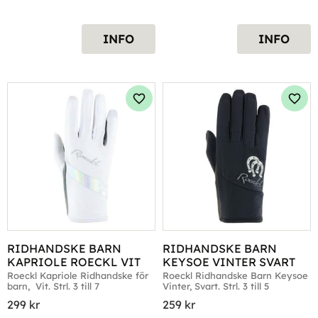
INFO
INFO
Lägg till i favoriter
Lägg 
RIDHANDSKE BARN 
RIDHANDSKE BARN 
KAPRIOLE ROECKL VIT
KEYSOE VINTER SVART
Roeckl Kapriole Ridhandske för 
Roeckl Ridhandske Barn Keysoe 
barn,  Vit. Strl. 3 till 7
Vinter, Svart. Strl. 3 till 5
299
kr
259
kr