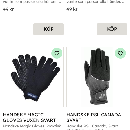
vante som passar alla händer. 
vante som passar alla händer. 
Fyra färger
Fyra färger
49
kr
49
kr
KÖP
KÖP
Lägg till i favoriter
Lägg 
HANDSKE MAGIC 
HANDSKE RSL CANADA 
GLOVES VUXEN SVART
SVART
Handske Magic Gloves. Praktisk 
Handske RSL Canada, Svart. 