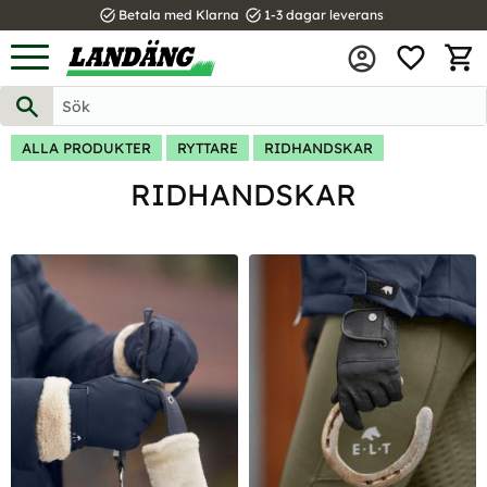
task_alt
task_alt
Betala med Klarna
1-3 dagar leverans
FAVOR
Meny
KUND
ALLA PRODUKTER
RYTTARE
RIDHANDSKAR
RIDHANDSKAR