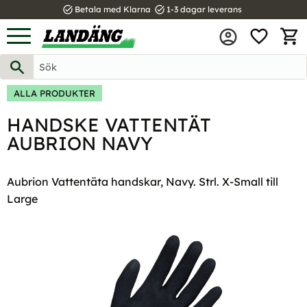
task_alt
task_alt
Betala med Klarna
1-3 dagar leverans
FAVOR
Meny
KUND
ALLA PRODUKTER
HANDSKE VATTENTÄT
AUBRION NAVY
Aubrion Vattentäta handskar, Navy. Strl. X-Small till
Large