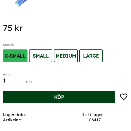
75
kr
Storlek
X-SMALL
SMALL
MEDIUM
LARGE
Antal
st
Lägg t
KÖP
Lagerstatus
1 st i lager
Artikelnr
1064171