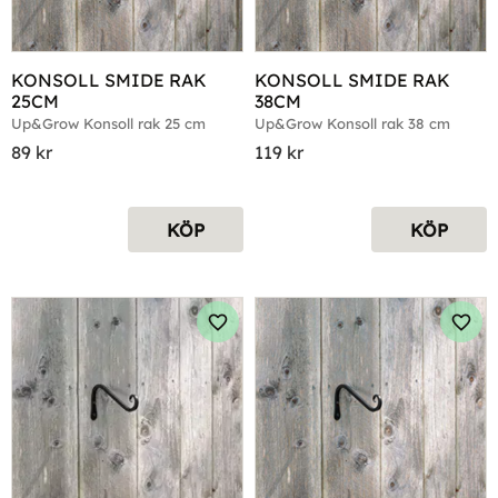
KONSOLL SMIDE RAK 
KONSOLL SMIDE RAK 
25CM
38CM
Up&Grow Konsoll rak 25 cm
Up&Grow Konsoll rak 38 cm
89
kr
119
kr
KÖP
KÖP
Lägg till i favoriter
Lägg 