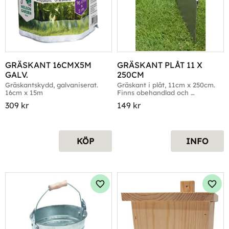
GRÄSKANT 16CMX5M 
GRÄSKANT PLÅT 11 X 
GALV.
250CM
Gräskantskydd, galvaniserat. 
Gräskant i plåt, 11cm x 250cm. 
16cm x 15m
Finns obehandlad och 
galvaniserad
309
kr
149
kr
KÖP
INFO
Lägg till i favoriter
Lägg 