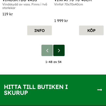
Vindskydd av vass. Finns i två 
Vinfat 70x70x40cm
storlekar
119
kr
1 999
kr
INFO
KÖP
1–
48
av
54
HITTA TILL BUTIKEN I
SKURUP