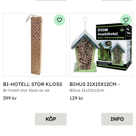
Lägg till i favoriter
Lägg 
BI-HOTELL STOR KLOSS
BIHUS 21X15X12CM -
Bi-hotell stor kloss av ek
Bihus 21x15x12cm
399
kr
129
kr
KÖP
INFO