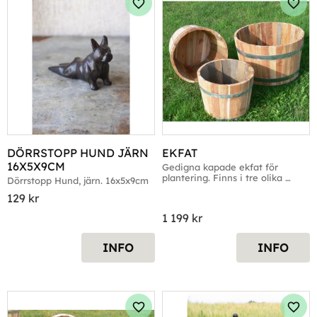
Lägg till i favoriter
Lägg 
DÖRRSTOPP HUND JÄRN 
EKFAT
16X5X9CM
Gedigna kapade ekfat för 
plantering. Finns i tre olika 
Dörrstopp Hund, järn. 16x5x9cm
storlekar.
129
kr
1 199
kr
INFO
INFO
Lägg till i favoriter
Lägg 