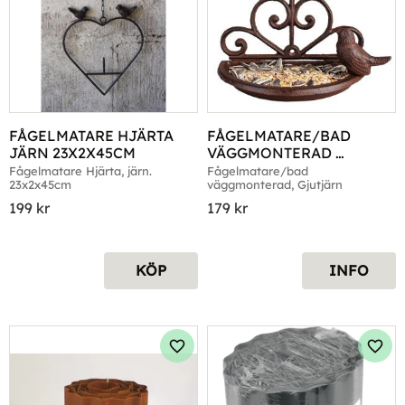
FÅGELMATARE HJÄRTA 
FÅGELMATARE/BAD 
JÄRN 23X2X45CM
VÄGGMONTERAD 
GJUTJÄRN
Fågelmatare Hjärta, järn. 
Fågelmatare/bad 
23x2x45cm
väggmonterad, Gjutjärn
199
kr
179
kr
KÖP
INFO
Lägg till i favoriter
Lägg 