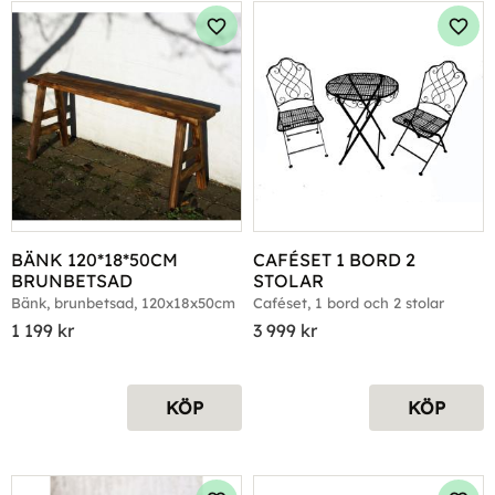
Lägg till i favoriter
Lägg 
BÄNK 120*18*50CM 
CAFÉSET 1 BORD 2 
BRUNBETSAD
STOLAR
Bänk, brunbetsad, 120x18x50cm
Caféset, 1 bord och 2 stolar
1 199
kr
3 999
kr
KÖP
KÖP