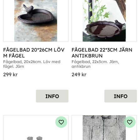
FÅGELBAD 20*26CM LÖV 
FÅGELBAD 22*3CM JÄRN 
M FÅGEL
ANTIKBRUN
Fågelbad, 20x26cm. Löv med 
Fågelbad, 22x3cm. Järn, 
fågel. Järn
antikbrun
299
kr
249
kr
INFO
INFO
Lägg till i favoriter
Lägg 