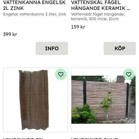
VATTENKANNA ENGELSK 
VATTENSKÅL FÅGEL 
2L ZINK
HÄNGANDE KERAMIK 
500ML
Engelsk vattenkanna 2 liter, zink
Vattenskål fågel hängande, 
keramik, 500 ml/ø, 21cm
159
kr
399
kr
INFO
KÖP
Lägg till i favoriter
Lägg 