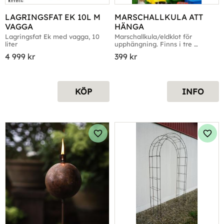
LAGRINGSFAT EK 10L M 
MARSCHALLKULA ATT 
VAGGA
HÄNGA
Lagringsfat Ek med vagga, 10 
Marschallkula/eldklot för 
liter
upphängning. Finns i tre 
storlekar
4 999
kr
399
kr
KÖP
INFO
Lägg till i favoriter
Lägg 