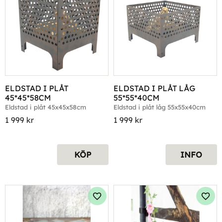
ELDSTAD I PLÅT 
ELDSTAD I PLÅT LÅG 
45*45*58CM
55*55*40CM
Eldstad i plåt 45x45x58cm
Eldstad i plåt låg 55x55x40cm
1 999
kr
1 999
kr
KÖP
INFO
Lägg till i favoriter
Lägg 