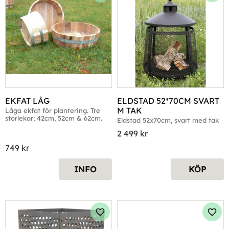
EKFAT LÅG
ELDSTAD 52*70CM SVART 
M TAK
Låga ekfat för plantering. Tre 
storlekar; 42cm, 52cm & 62cm.
Eldstad 52x70cm, svart med tak
2 499
kr
749
kr
INFO
KÖP
Lägg till i favoriter
Lägg 