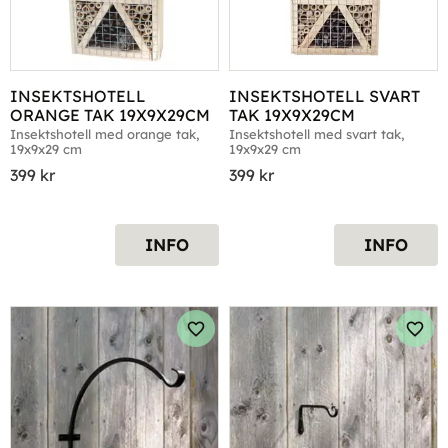
INSEKTSHOTELL 
INSEKTSHOTELL SVART 
ORANGE TAK 19X9X29CM
TAK 19X9X29CM
Insektshotell med orange tak, 
Insektshotell med svart tak, 
19x9x29 cm
19x9x29 cm
399
kr
399
kr
INFO
INFO
Lägg till i favoriter
Lägg 