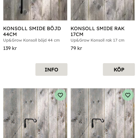
KONSOLL SMIDE BÖJD 
KONSOLL SMIDE RAK 
44CM
17CM
Up&Grow Konsoll böjd 44 cm
Up&Grow Konsoll rak 17 cm
139
kr
79
kr
INFO
KÖP
Lägg till i favoriter
Lägg 