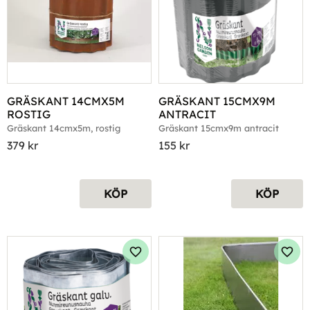
GRÄSKANT 14CMX5M 
GRÄSKANT 15CMX9M 
ROSTIG
ANTRACIT
Gräskant 14cmx5m, rostig
Gräskant 15cmx9m antracit
379
kr
155
kr
KÖP
KÖP
Lägg till i favoriter
Lägg 