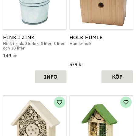
HINK I ZINK
HOLK HUMLE
Hink i zink. Storlek: 5 liter, 8 liter 
Humle-holk
och 10 liter
149
kr
379
kr
INFO
KÖP
Lägg till i favoriter
Lägg 