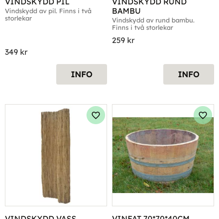
VINDSKYDD PIL
VINDSKYDD RUND 
BAMBU
Vindskydd av pil. Finns i två 
storlekar
Vindskydd av rund bambu. 
Finns i två storlekar
259
kr
349
kr
INFO
INFO
Lägg till i favoriter
Lägg 
VINDSKYDD VASS
VINFAT 70*70*40CM