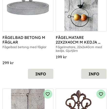
FÅGELBAD BETONG M 
FÅGELMATARE 
FÅGLAR
22X2X40CM M KEDJA 
GJUTJÄRN
Fågelbad betong med fåglar
Fågelmatare, 22x2x40cm med 
kedja. Gjutjärn
199
kr
299
kr
INFO
INFO
Lägg till i favoriter
Lägg 