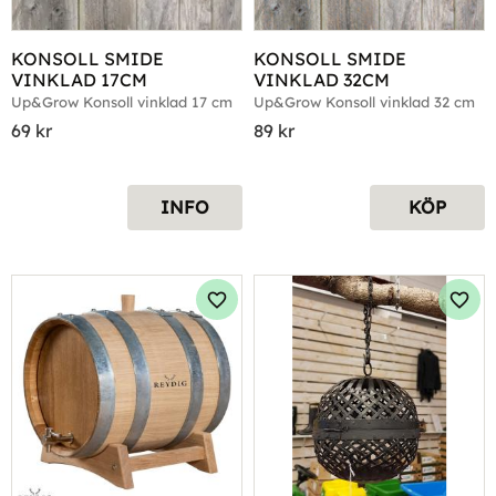
KONSOLL SMIDE 
KONSOLL SMIDE 
VINKLAD 17CM
VINKLAD 32CM
Up&Grow Konsoll vinklad 17 cm
Up&Grow Konsoll vinklad 32 cm
69
kr
89
kr
INFO
KÖP
Lägg till i favoriter
Lägg 