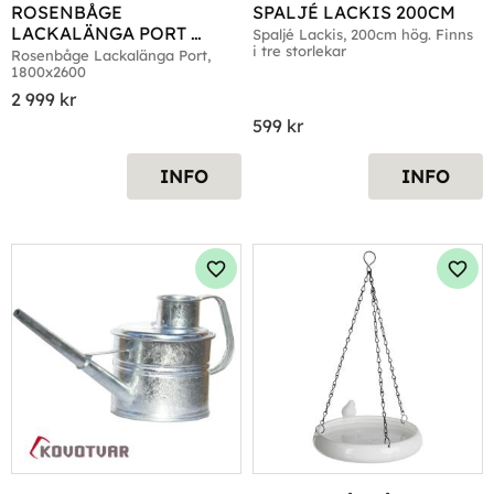
ROSENBÅGE 
SPALJÉ LACKIS 200CM
LACKALÄNGA PORT 
Spaljé Lackis, 200cm hög. Finns 
i tre storlekar
1800*2600
Rosenbåge Lackalänga Port, 
1800x2600
2 999
kr
599
kr
INFO
INFO
Lägg till i favoriter
Lägg 