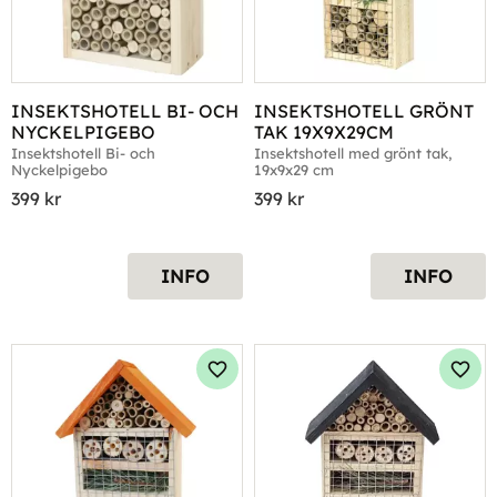
INSEKTSHOTELL BI- OCH 
INSEKTSHOTELL GRÖNT 
NYCKELPIGEBO
TAK 19X9X29CM
Insektshotell Bi- och 
Insektshotell med grönt tak, 
Nyckelpigebo
19x9x29 cm
399
kr
399
kr
INFO
INFO
Lägg till i favoriter
Lägg 