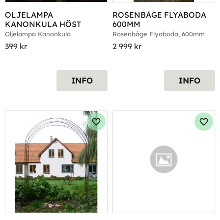
OLJELAMPA 
ROSENBÅGE FLYABODA 
KANONKULA HÖST
600MM
Oljelampa Kanonkula
Rosenbåge Flyaboda, 600mm
399
kr
2 999
kr
INFO
INFO
Lägg till i favoriter
Lägg 