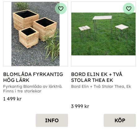
Lägg till i favoriter
Lägg 
BLOMLÅDA FYRKANTIG 
BORD ELIN EK + TVÅ 
HÖG LÄRK
STOLAR THEA EK
Fyrkantig Blomlåda av lärkträ. 
Bord Elin + Två Stolar Thea, Ek
Finns i tre storlekar
1 499
kr
3 999
kr
INFO
KÖP