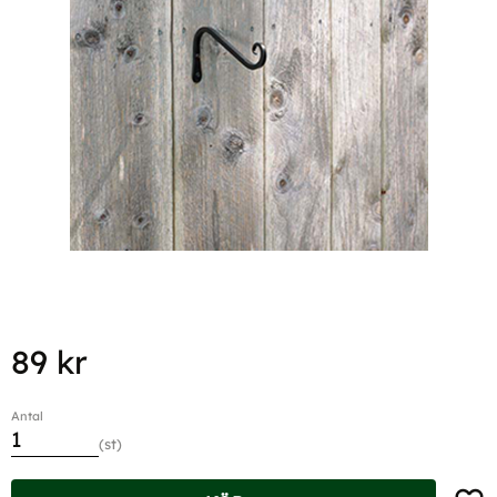
89
kr
Antal
st
Lägg t