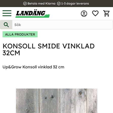
task_alt
task_alt
Betala med Klarna
1-3 dagar leverans
FAVOR
Meny
KUND
ALLA PRODUKTER
KONSOLL SMIDE VINKLAD
32CM
Up&Grow Konsoll vinklad 32 cm