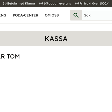
task_alt
task_alt
task_alt
Betala med Klarna
1-3 dagar leverans
Fri frakt över 1000:-*
ING
PODA-CENTER
OM OSS
KASSA
R TOM