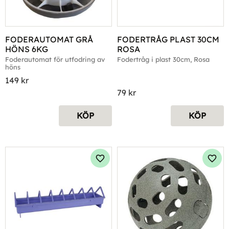
FODERAUTOMAT GRÅ 
FODERTRÅG PLAST 30CM 
HÖNS 6KG
ROSA
Foderautomat för utfodring av 
Fodertråg i plast 30cm, Rosa
höns
149
kr
79
kr
KÖP
KÖP
Lägg till i favoriter
Lägg 