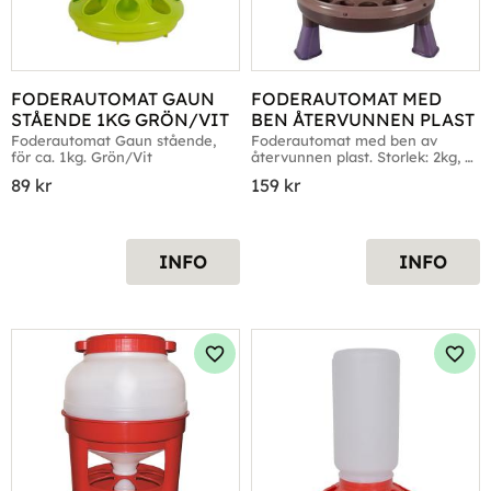
FODERAUTOMAT GAUN 
FODERAUTOMAT MED 
STÅENDE 1KG GRÖN/VIT
BEN ÅTERVUNNEN PLAST
Foderautomat Gaun stående, 
Foderautomat med ben av 
för ca. 1kg. Grön/Vit
återvunnen plast. Storlek: 2kg, 
4kg & 8kg
89
kr
159
kr
INFO
INFO
Lägg till i favoriter
Lägg 