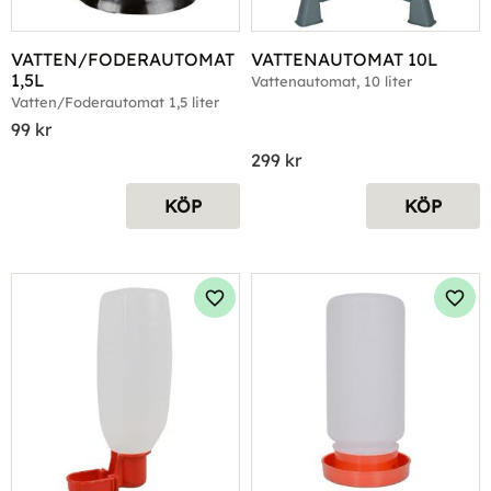
VATTEN/FODERAUTOMAT 
VATTENAUTOMAT 10L
1,5L
Vattenautomat, 10 liter
Vatten/Foderautomat 1,5 liter
99
kr
299
kr
KÖP
KÖP
Lägg till i favoriter
Lägg 