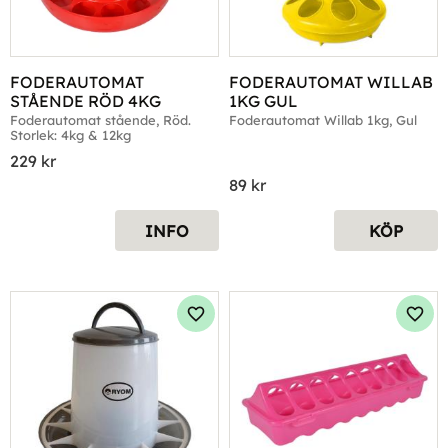
FODERAUTOMAT 
FODERAUTOMAT WILLAB 
STÅENDE RÖD 4KG
1KG GUL
Foderautomat stående, Röd. 
Foderautomat Willab 1kg, Gul
Storlek: 4kg & 12kg
229
kr
89
kr
INFO
KÖP
Lägg till i favoriter
Lägg 