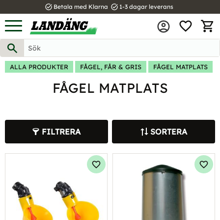
task_alt
task_alt
Betala med Klarna
1-3 dagar leverans
FAVOR
Meny
KUND
ALLA PRODUKTER
FÅGEL, FÅR & GRIS
FÅGEL MATPLATS
FÅGEL MATPLATS
FILTRERA
SORTERA
Lägg till i favoriter
Lägg 