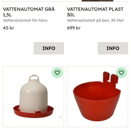
VATTENAUTOMAT GRÅ 
VATTENAUTOMAT PLAST 
1,5L
30L
Vattenautomat för höns
Vattenautomat på ben, 30 liter
45
kr
699
kr
INFO
INFO
Lägg till i favoriter
Lägg 