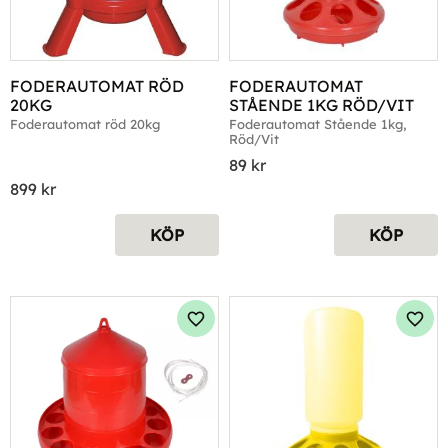
FODERAUTOMAT RÖD 
FODERAUTOMAT 
20KG
STÅENDE 1KG RÖD/VIT
Foderautomat röd 20kg
Foderautomat Stående 1kg, 
Röd/Vit
89
kr
899
kr
KÖP
KÖP
Lägg till i favoriter
Lägg 