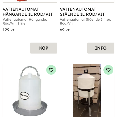
VATTENAUTOMAT 
VATTENAUTOMAT 
HÄNGANDE 1L RÖD/VIT
STÅENDE 1L RÖD/VIT
Vattenautomat Hängande, 
Vattenautomat Stående 1 liter, 
Röd/Vit. 1 liter
Röd/Vit
129
kr
69
kr
KÖP
INFO
Lägg till i favoriter
Lägg 