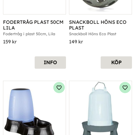
FODERTRÅG PLAST 50CM 
SNACKBOLL HÖNS ECO 
LILA
PLAST
Fodertråg i plast 50cm, Lila
Snackboll Höns Eco Plast
159
kr
149
kr
INFO
KÖP
Lägg till i favoriter
Lägg 