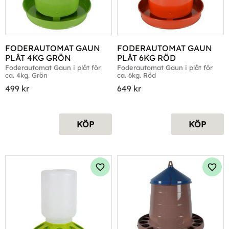
FODERAUTOMAT GAUN 
FODERAUTOMAT GAUN 
PLÅT 4KG GRÖN
PLÅT 6KG RÖD
Foderautomat Gaun i plåt för 
Foderautomat Gaun i plåt för 
ca. 4kg. Grön
ca. 6kg. Röd
499
kr
649
kr
KÖP
KÖP
Lägg till i favoriter
Lägg 