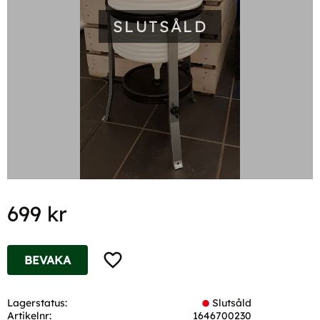
SLUTSÅLD
699
kr
Lägg till i favoriter
BEVAKA
Lagerstatus
Slutsåld
Artikelnr
1646700230