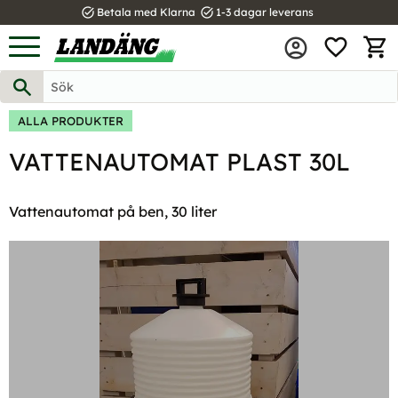
task_alt
task_alt
Betala med Klarna
1-3 dagar leverans
FAVOR
Meny
KUND
ALLA PRODUKTER
VATTENAUTOMAT PLAST 30L
Vattenautomat på ben, 30 liter