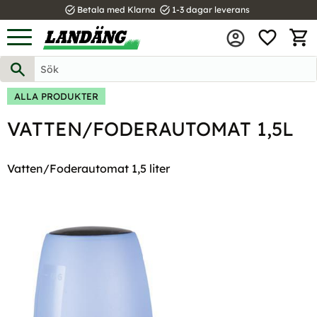
task_alt
task_alt
Betala med Klarna
1-3 dagar leverans
FAVOR
Meny
KUND
ALLA PRODUKTER
VATTEN/FODERAUTOMAT 1,5L
Vatten/Foderautomat 1,5 liter