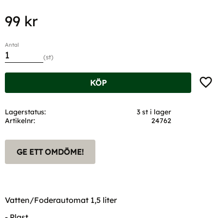
99
kr
Antal
st
Lägg t
KÖP
Lagerstatus
3 st i lager
Artikelnr
24762
GE ETT OMDÖME!
Vatten/Foderautomat 1,5 liter
- Plast