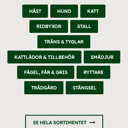
HÄST
HUND
KATT
RIDBYXOR
STALL
TRÄNS & TYGLAR
KATTLÅDOR & TILLBEHÖR
SMÅDJUR
FÅGEL, FÅR & GRIS
RYTTARE
TRÄDGÅRD
STÄNGSEL
SE HELA SORTIMENTET