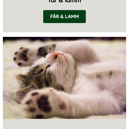
får & lamm
FÅR & LAMM