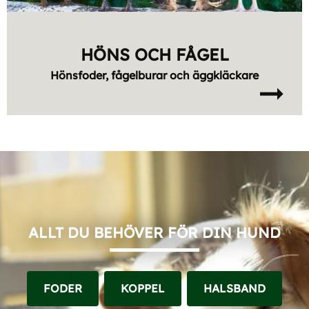
HÖNS OCH FÅGEL
Hönsfoder, fågelburar och äggkläckare
ALLT DU BEHÖVER FÖR DIN HUND
FODER
KOPPEL
HALSBAND