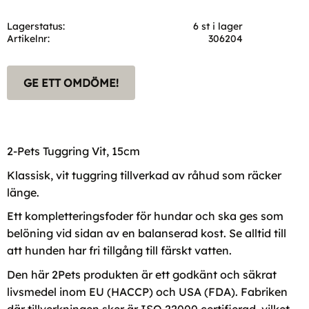
Lagerstatus
6 st i lager
Artikelnr
306204
GE ETT OMDÖME!
2-Pets Tuggring Vit, 15cm
Klassisk, vit tuggring tillverkad av råhud som räcker
länge.
Ett kompletteringsfoder för hundar och ska ges som
belöning vid sidan av en balanserad kost. Se alltid till
att hunden har fri tillgång till färskt vatten.
Den här 2Pets produkten är ett godkänt och säkrat
livsmedel inom EU (HACCP) och USA (FDA). Fabriken
där tillverkningen sker är ISO 22000 certifierad, vilket