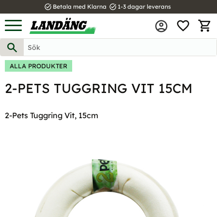
task_alt
task_alt
Betala med Klarna
1-3 dagar leverans
FAVOR
Meny
KUND
ALLA PRODUKTER
2-PETS TUGGRING VIT 15CM
2-Pets Tuggring Vit, 15cm