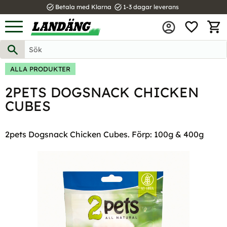
task_alt
task_alt
Betala med Klarna
1-3 dagar leverans
FAVOR
Meny
KUND
ALLA PRODUKTER
2PETS DOGSNACK CHICKEN
CUBES
2pets Dogsnack Chicken Cubes. Förp: 100g & 400g