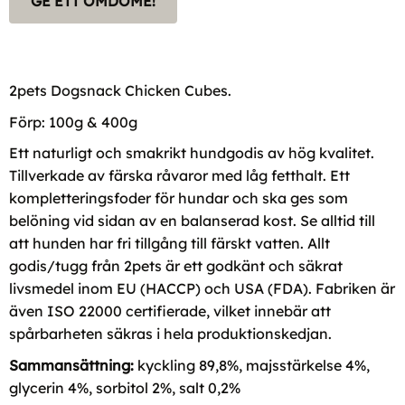
GE ETT OMDÖME!
2pets Dogsnack Chicken Cubes.
Förp: 100g & 400g
Ett naturligt och smakrikt hundgodis av hög kvalitet.
Tillverkade av färska råvaror med låg fetthalt. Ett
kompletteringsfoder för hundar och ska ges som
belöning vid sidan av en balanserad kost. Se alltid till
att hunden har fri tillgång till färskt vatten. Allt
godis/tugg från 2pets är ett godkänt och säkrat
livsmedel inom EU (HACCP) och USA (FDA). Fabriken är
även ISO 22000 certifierade, vilket innebär att
spårbarheten säkras i hela produktionskedjan.
Sammansättning:
kyckling 89,8%, majsstärkelse 4%,
glycerin 4%, sorbitol 2%, salt 0,2%