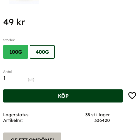
49
kr
Storlek
100G
400G
Antal
st
Lägg t
KÖP
Lagerstatus
38 st i lager
Artikelnr
306420