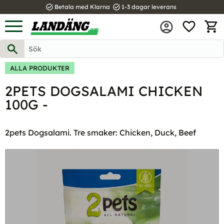
task_alt
task_alt
Betala med Klarna
1-3 dagar leverans
FAVOR
Meny
KUND
ALLA PRODUKTER
2PETS DOGSALAMI CHICKEN
100G -
2pets Dogsalami. Tre smaker: Chicken, Duck, Beef