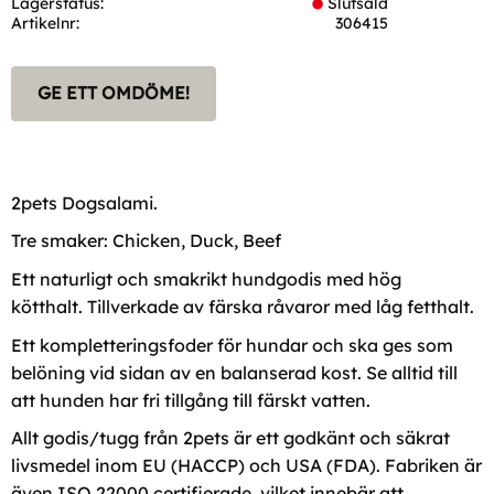
Lagerstatus
Slutsåld
Artikelnr
306415
GE ETT OMDÖME!
2pets Dogsalami.
Tre smaker: Chicken, Duck, Beef
Ett naturligt och smakrikt hundgodis med hög
kötthalt. Tillverkade av färska råvaror med låg fetthalt.
Ett kompletteringsfoder för hundar och ska ges som
belöning vid sidan av en balanserad kost. Se alltid till
att hunden har fri tillgång till färskt vatten.
Allt godis/tugg från 2pets är ett godkänt och säkrat
livsmedel inom EU (HACCP) och USA (FDA). Fabriken är
även ISO 22000 certifierade, vilket innebär att