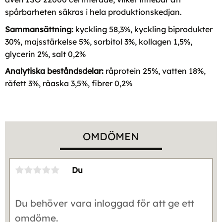
spårbarheten säkras i hela produktionskedjan.
Sammansättning:
kyckling 58,3%, kyckling biprodukter
30%, majsstärkelse 5%, sorbitol 3%, kollagen 1,5%,
glycerin 2%, salt 0,2%
Analytiska beståndsdelar:
råprotein 25%, vatten 18%,
råfett 3%, råaska 3,5%, fibrer 0,2%
OMDÖMEN
Du