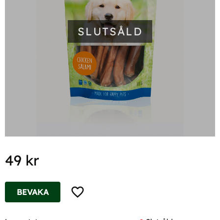
SLUTSÅLD
49
kr
Lägg till i favoriter
BEVAKA