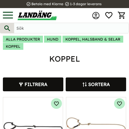
task_alt
task_alt
Betala med Klarna
1-3 dagar leverans
FAVOR
Meny
KUND
ALLA PRODUKTER
HUND
KOPPEL, HALSBAND & SELAR
KOPPEL
KOPPEL
FILTRERA
SORTERA
Lägg till i favoriter
Lägg 