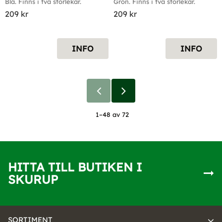
Blå. Finns i två storlekar.
Grön. Finns i två storlekar.
209
kr
209
kr
INFO
INFO
1–
48
av
72
HITTA TILL BUTIKEN I
SKURUP
SORTIMENT