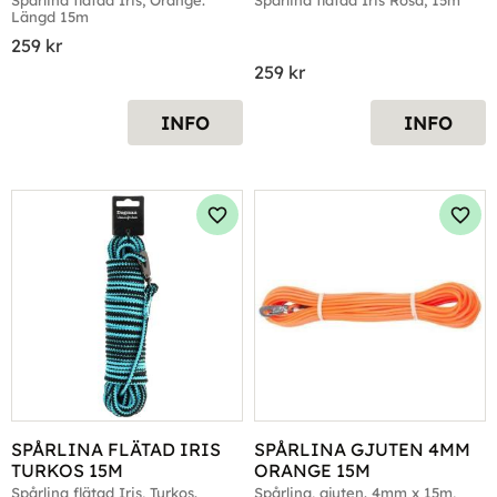
Spårlina flätad Iris, Orange. 
Spårlina flätad Iris Rosa, 15m
Längd 15m
259
kr
259
kr
INFO
INFO
Lägg till i favoriter
Lägg 
SPÅRLINA FLÄTAD IRIS 
SPÅRLINA GJUTEN 4MM 
TURKOS 15M
ORANGE 15M
Spårlina flätad Iris, Turkos. 
Spårlina, gjuten. 4mm x 15m, 