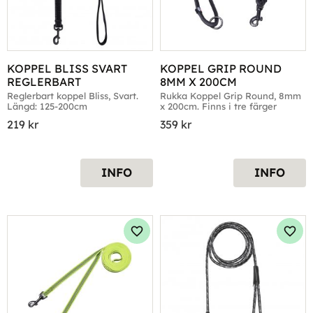
KOPPEL BLISS SVART 
KOPPEL GRIP ROUND 
REGLERBART
8MM X 200CM
Reglerbart koppel Bliss, Svart. 
Rukka Koppel Grip Round, 8mm 
Längd: 125-200cm
x 200cm. Finns i tre färger
219
kr
359
kr
INFO
INFO
Lägg till i favoriter
Lägg 