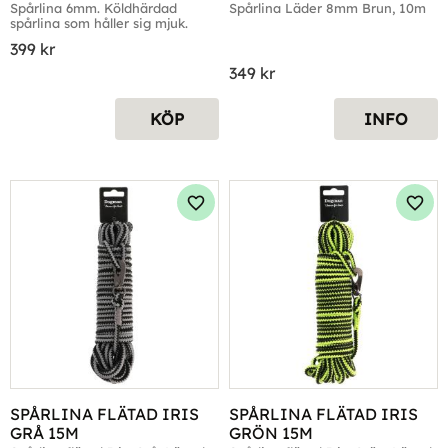
Spårlina 6mm. Köldhärdad 
Spårlina Läder 8mm Brun, 10m
spårlina som håller sig mjuk.
399
kr
349
kr
KÖP
INFO
Lägg till i favoriter
Lägg 
SPÅRLINA FLÄTAD IRIS 
SPÅRLINA FLÄTAD IRIS 
GRÅ 15M
GRÖN 15M