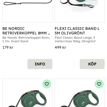
BE NORDIC 
FLEXI CLASSIC BAND L 
RETRIVERKOPPEL 8MM 
5M OLIVGRÖNT
1.7M SVART/SAND
Be Nordic Retriverkoppel 8mm, 
Flexi Classic Band Large, 5 
1.7m. Svart/Sand
meter/max 50kg. Olivgrönt
179
kr
499
kr
INFO
KÖP
Lägg till i favoriter
Lägg 