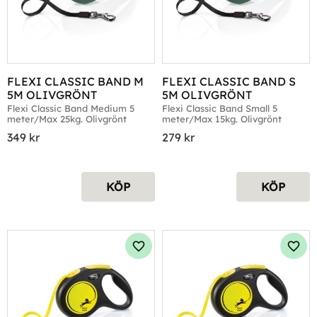
FLEXI CLASSIC BAND M 
FLEXI CLASSIC BAND S 
5M OLIVGRÖNT
5M OLIVGRÖNT
Flexi Classic Band Medium 5 
Flexi Classic Band Small 5 
meter/Max 25kg. Olivgrönt
meter/Max 15kg. Olivgrönt
349
kr
279
kr
KÖP
KÖP
Lägg till i favoriter
Lägg 