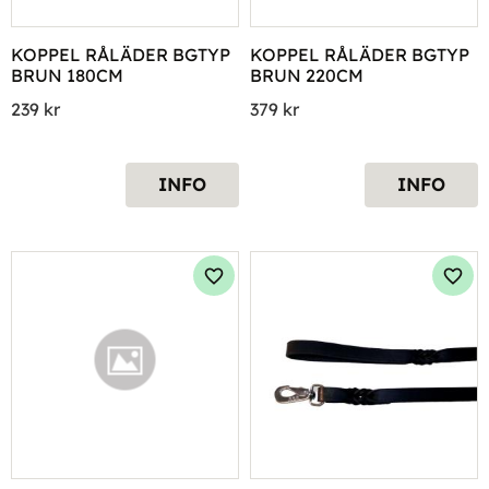
KOPPEL RÅLÄDER BGTYP 
KOPPEL RÅLÄDER BGTYP 
BRUN 180CM
BRUN 220CM
239
kr
379
kr
INFO
INFO
Lägg till i favoriter
Lägg 