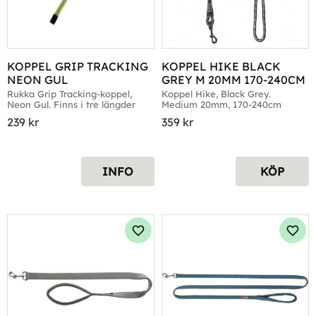
KOPPEL GRIP TRACKING 
KOPPEL HIKE BLACK 
NEON GUL
GREY M 20MM 170-240CM
Rukka Grip Tracking-koppel, 
Koppel Hike, Black Grey. 
Neon Gul. Finns i tre längder
Medium 20mm, 170-240cm
239
kr
359
kr
INFO
KÖP
Lägg till i favoriter
Lägg 