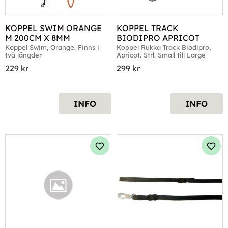
KOPPEL SWIM ORANGE 
KOPPEL TRACK 
M 200CM X 8MM
BIODIPRO APRICOT
Koppel Swim, Orange. Finns i 
Koppel Rukka Track Biodipro, 
två längder
Apricot. Strl. Small till Large
229
kr
299
kr
INFO
INFO
Lägg till i favoriter
Lägg 