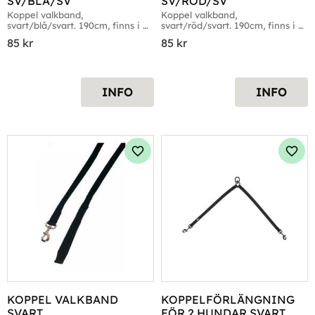
SV/BLÅ/SV
SV/RÖD/SV
Koppel valkband, 
Koppel valkband, 
svart/blå/svart. 190cm, finns i 
svart/röd/svart. 190cm, finns i 
två bredder
två bredder
85
kr
85
kr
INFO
INFO
Lägg till i favoriter
Lägg 
KOPPEL VALKBAND 
KOPPELFÖRLÄNGNING 
SVART
FÖR 2 HUNDAR SVART