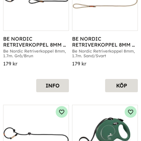
BE NORDIC 
BE NORDIC 
RETRIVERKOPPEL 8MM 
RETRIVERKOPPEL 8MM 
1.7M GRÅ/BRUN
1.7M SAND/SVART
Be Nordic Retriverkoppel 8mm, 
Be Nordic Retriverkoppel 8mm, 
1.7m. Grå/Brun
1.7m. Sand/Svart
179
kr
179
kr
INFO
KÖP
Lägg till i favoriter
Lägg 