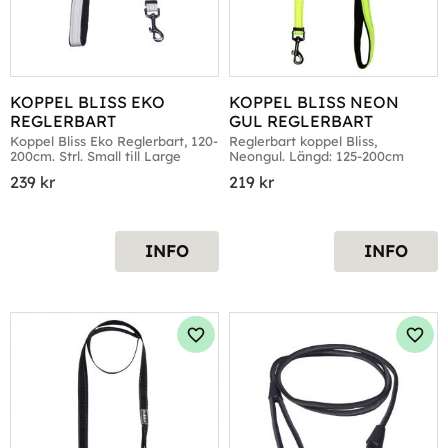
KOPPEL BLISS EKO 
KOPPEL BLISS NEON 
REGLERBART
GUL REGLERBART
Koppel Bliss Eko Reglerbart, 120-
Reglerbart koppel Bliss, 
200cm. Strl. Small till Large
Neongul. Längd: 125-200cm
239
kr
219
kr
INFO
INFO
Lägg till i favoriter
Lägg 