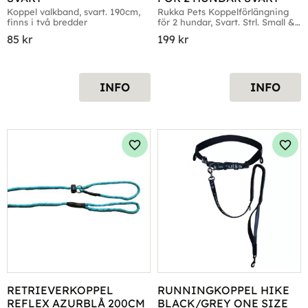
Koppel valkband, svart. 190cm, 
Rukka Pets Koppelförlängning 
finns i två bredder
för 2 hundar, Svart. Strl. Small & 
Medium
85
kr
199
kr
INFO
INFO
Lägg till i favoriter
Lägg 
RETRIEVERKOPPEL 
RUNNINGKOPPEL HIKE 
REFLEX AZURBLÅ 200CM
BLACK/GREY ONE SIZE