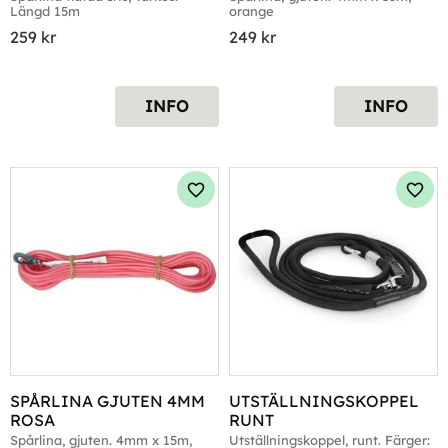
Längd 15m
orange
259
kr
249
kr
INFO
INFO
Lägg till i favoriter
Lägg 
SPÅRLINA GJUTEN 4MM 
UTSTÄLLNINGSKOPPEL 
ROSA
RUNT
Spårlina, gjuten. 4mm x 15m, 
Utställningskoppel, runt. Färger: 