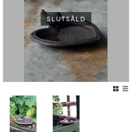
SLUTSÅLD
Rutnäts
Lis