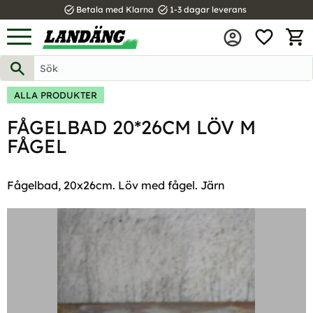
task_alt
task_alt
Betala med Klarna
1-3 dagar leverans
FAVOR
Meny
KUND
ALLA PRODUKTER
FÅGELBAD 20*26CM LÖV M
FÅGEL
Fågelbad, 20x26cm. Löv med fågel. Järn