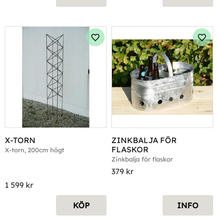
Lägg till i favoriter
Lägg 
X-TORN
ZINKBALJA FÖR 
FLASKOR
X-torn, 200cm högt
Zinkbalja för flaskor
379
kr
1 599
kr
KÖP
INFO