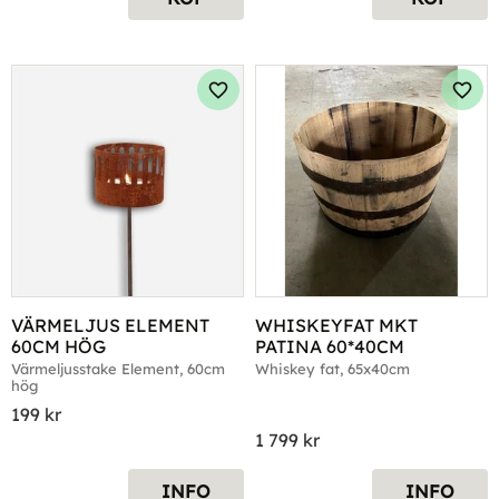
Lägg till i favoriter
Lägg 
VÄRMELJUS ELEMENT 
WHISKEYFAT MKT 
60CM HÖG
PATINA 60*40CM
Värmeljusstake Element, 60cm 
Whiskey fat, 65x40cm
hög
199
kr
1 799
kr
INFO
INFO