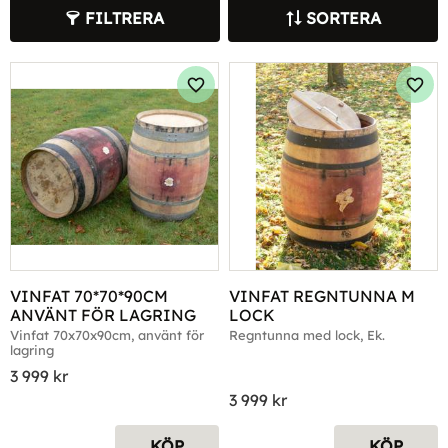
FILTRERA
SORTERA
Lägg till i favoriter
Lägg 
VINFAT 70*70*90CM 
VINFAT REGNTUNNA M 
ANVÄNT FÖR LAGRING
LOCK
Vinfat 70x70x90cm, använt för 
Regntunna med lock, Ek.
lagring
3 999
kr
3 999
kr
KÖP
KÖP