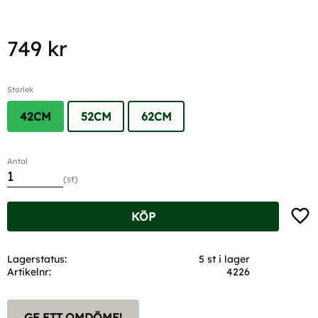
749
kr
Storlek
42CM
52CM
62CM
Antal
st
Lägg t
KÖP
Lagerstatus
5 st i lager
Artikelnr
4226
GE ETT OMDÖME!