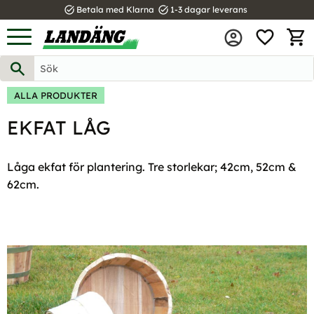
task_alt
task_alt
Betala med Klarna
1-3 dagar leverans
FAVOR
Meny
KUND
ALLA PRODUKTER
EKFAT LÅG
Låga ekfat för plantering. Tre storlekar; 42cm, 52cm &
62cm.