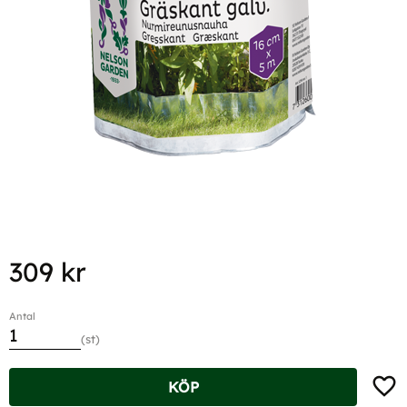
309
kr
Antal
st
Lägg t
KÖP