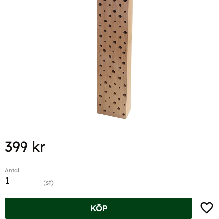
399
kr
Antal
st
Lägg t
KÖP