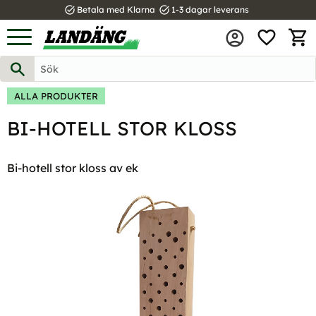
task_alt
task_alt
Betala med Klarna
1-3 dagar leverans
FAVOR
Meny
KUND
ALLA PRODUKTER
BI-HOTELL STOR KLOSS
Bi-hotell stor kloss av ek