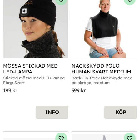
Lägg till i favoriter
Lägg 
MÖSSA STICKAD MED 
NACKSKYDD POLO 
LED-LAMPA
HUMAN SVART MEDIUM
Stickad mössa med LED-lampa. 
Back On Track Nackskydd med 
Färg: Svart
polokrage, medium
199
kr
399
kr
INFO
KÖP