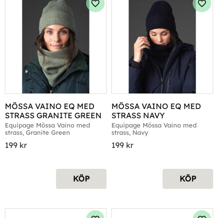
Lägg till i favoriter
Lägg 
MÖSSA VAINO EQ MED 
MÖSSA VAINO EQ MED 
STRASS GRANITE GREEN
STRASS NAVY
Equipage Mössa Vaino med 
Equipage Mössa Vaino med 
strass, Granite Green
strass, Navy
199
kr
199
kr
KÖP
KÖP