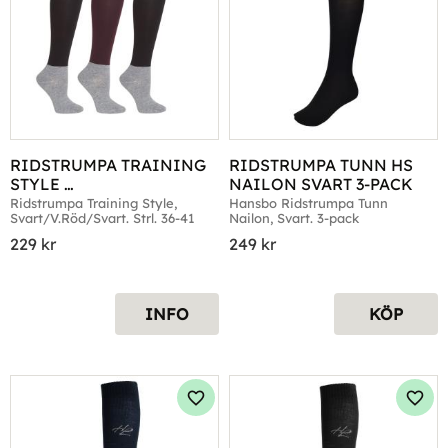
RIDSTRUMPA TRAINING 
RIDSTRUMPA TUNN HS 
STYLE 
NAILON SVART 3-PACK
SVART/V.RÖD/SVART 36-
Ridstrumpa Training Style, 
Hansbo Ridstrumpa Tunn 
Svart/V.Röd/Svart. Strl. 36-41
Nailon, Svart. 3-pack
41
229
kr
249
kr
INFO
KÖP
Lägg till i favoriter
Lägg 