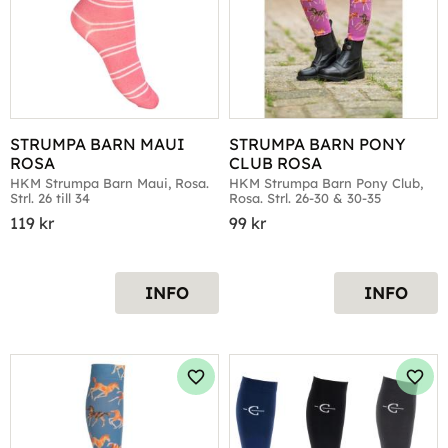
STRUMPA BARN MAUI 
STRUMPA BARN PONY 
ROSA
CLUB ROSA
HKM Strumpa Barn Maui, Rosa. 
HKM Strumpa Barn Pony Club, 
Strl. 26 till 34
Rosa. Strl. 26-30 & 30-35
119
kr
99
kr
INFO
INFO
Lägg till i favoriter
Lägg 