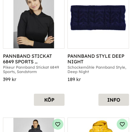
PANNBAND STICKAT 
PANNBAND STYLE DEEP 
6849 SPORTS 
NIGHT
SANDSTORM
Pikeur Pannband Stickat 6849 
Schockemöhle Pannband Style, 
Sports, Sandstorm
Deep Night
399
kr
189
kr
KÖP
INFO
Lägg till i favoriter
Lägg 