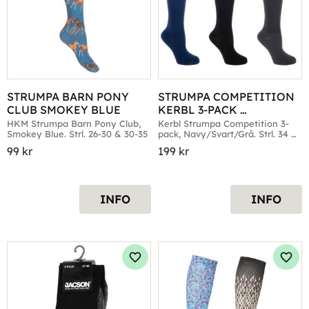
STRUMPA BARN PONY 
STRUMPA COMPETITION 
CLUB SMOKEY BLUE
KERBL 3-PACK 
NAVY/SVART/GRÅ
HKM Strumpa Barn Pony Club, 
Kerbl Strumpa Competition 3-
Smokey Blue. Strl. 26-30 & 30-35
pack, Navy/Svart/Grå. Strl. 34 
till 42
99
kr
199
kr
INFO
INFO
Lägg till i favoriter
Lägg 