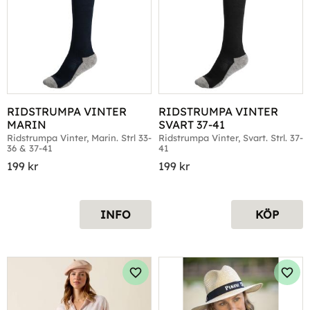
RIDSTRUMPA VINTER 
RIDSTRUMPA VINTER 
MARIN
SVART 37-41
​Ridstrumpa Vinter, Marin. Strl 33-
Ridstrumpa Vinter, Svart. Strl. 37-
36 & 37-41
41
199
kr
199
kr
INFO
KÖP
Lägg till i favoriter
Lägg 