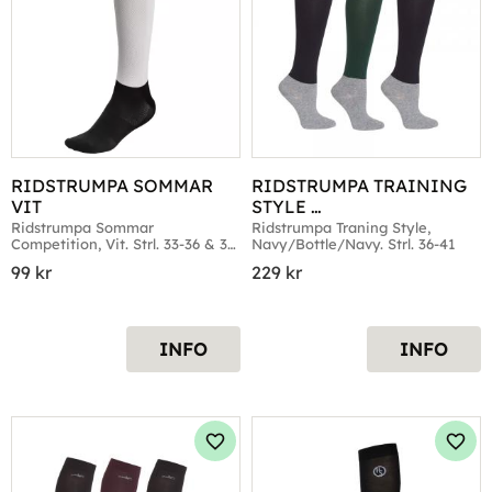
RIDSTRUMPA SOMMAR 
RIDSTRUMPA TRAINING 
VIT
STYLE 
NAVY/BOTTLE/NAVY 36-
Ridstrumpa Sommar 
Ridstrumpa Traning Style, 
Competition, Vit. Strl. 33-36 & 37-
Navy/Bottle/Navy. Strl. 36-41
41
41
99
kr
229
kr
INFO
INFO
Lägg till i favoriter
Lägg 