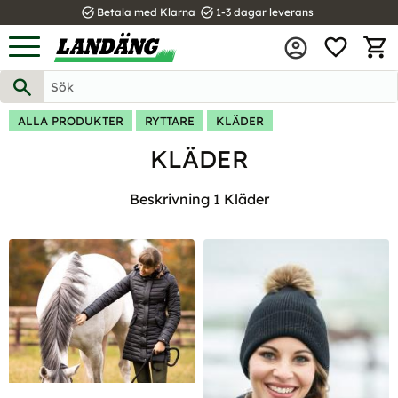
task_alt
task_alt
Betala med Klarna
1-3 dagar leverans
FAVOR
Meny
KUND
ALLA PRODUKTER
RYTTARE
KLÄDER
KLÄDER
Beskrivning 1 Kläder