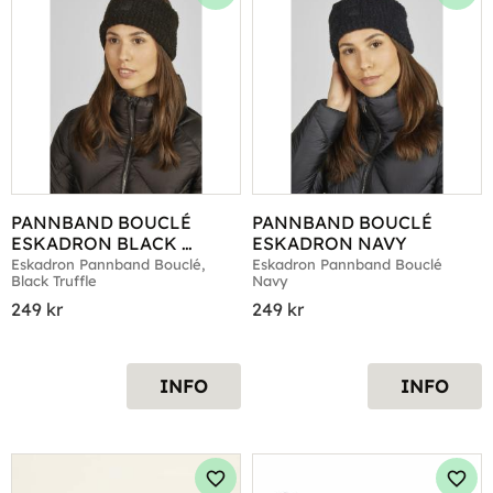
Lägg till i favoriter
Lägg 
PANNBAND BOUCLÉ 
PANNBAND BOUCLÉ 
ESKADRON BLACK 
ESKADRON NAVY
TRUFFLE
Eskadron Pannband Bouclé, 
Eskadron Pannband Bouclé 
Black Truffle
Navy
249
kr
249
kr
INFO
INFO
Lägg till i favoriter
Lägg 