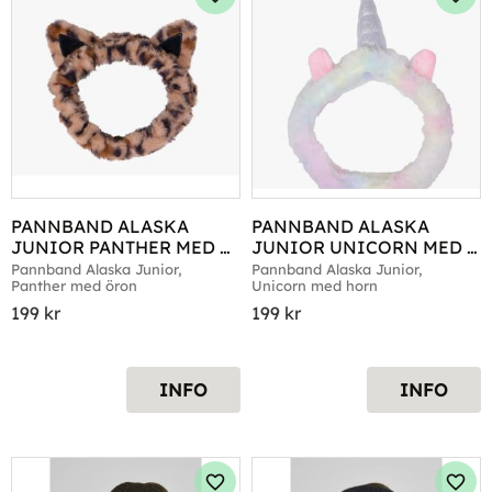
Lägg till i favoriter
Lägg 
PANNBAND ALASKA 
PANNBAND ALASKA 
JUNIOR PANTHER MED 
JUNIOR UNICORN MED 
ÖRON
HORN
Pannband Alaska Junior, 
Pannband Alaska Junior, 
Panther med öron
Unicorn med horn
199
kr
199
kr
INFO
INFO