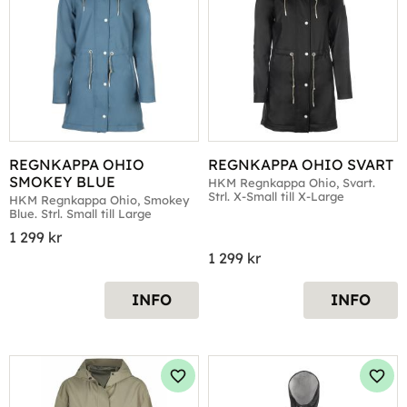
REGNKAPPA OHIO 
REGNKAPPA OHIO SVART
SMOKEY BLUE
HKM Regnkappa Ohio, Svart. 
Strl. X-Small till X-Large
HKM Regnkappa Ohio, Smokey 
Blue. Strl. Small till Large
1 299
kr
1 299
kr
INFO
INFO
Lägg till i favoriter
Lägg 