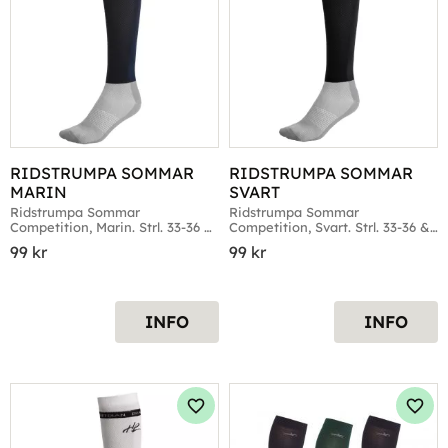
RIDSTRUMPA SOMMAR 
RIDSTRUMPA SOMMAR 
MARIN
SVART
Ridstrumpa Sommar 
Ridstrumpa Sommar 
Competition, Marin. Strl. 33-36 & 
Competition, Svart. Strl. 33-36 & 
37-41
37-41
99
kr
99
kr
INFO
INFO
Lägg till i favoriter
Lägg 