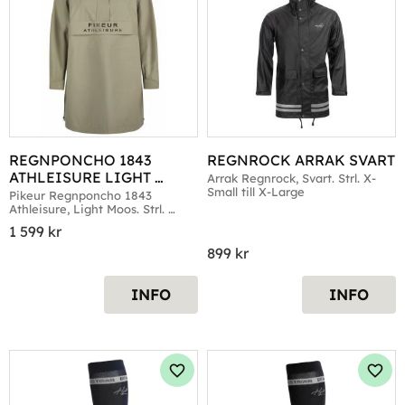
REGNPONCHO 1843 
REGNROCK ARRAK SVART
ATHLEISURE LIGHT 
Arrak Regnrock, Svart. Strl. X-
Small till X-Large
MOOS
Pikeur Regnponcho 1843 
Athleisure, Light Moos. Strl. 
Medium & Large
1 599
kr
899
kr
INFO
INFO
Lägg till i favoriter
Lägg 