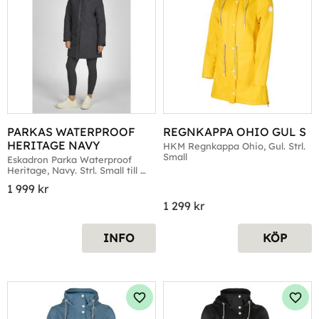
PARKAS WATERPROOF 
REGNKAPPA OHIO GUL S
HERITAGE NAVY
HKM Regnkappa Ohio, Gul. Strl. 
Small
Eskadron Parka Waterproof 
Heritage, Navy. Strl. Small till 
Large
1 999
kr
1 299
kr
INFO
KÖP
Lägg till i favoriter
Lägg 