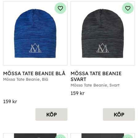
Lägg till i favoriter
Lägg 
MÖSSA TATE BEANIE BLÅ
MÖSSA TATE BEANIE 
SVART
Mössa Tate Beanie, Blå
Mössa Tate Beanie, Svart
159
kr
159
kr
KÖP
KÖP