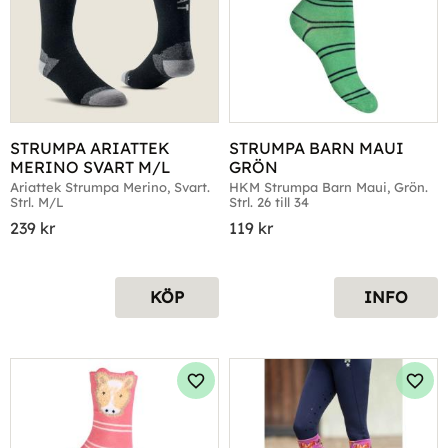
STRUMPA ARIATTEK 
STRUMPA BARN MAUI 
MERINO SVART M/L
GRÖN
Ariattek Strumpa Merino, Svart. 
HKM Strumpa Barn Maui, Grön. 
Strl. M/L
Strl. 26 till 34
239
kr
119
kr
KÖP
INFO
Lägg till i favoriter
Lägg 