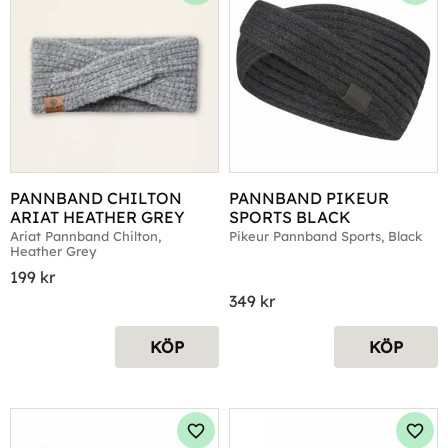
PANNBAND CHILTON 
PANNBAND PIKEUR 
ARIAT HEATHER GREY
SPORTS BLACK
Ariat Pannband Chilton, 
Pikeur Pannband Sports, Black
Heather Grey
199
kr
349
kr
KÖP
KÖP
Lägg till i favoriter
Lägg 