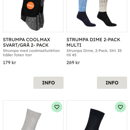
STRUMPA COOLMAX 
STRUMPA DIME 2-PACK 
SVART/GRÅ 2- PACK
MULTI
Strumpa med coolmaxfunktion 
Strumpa Dime, 2-Pack. Strl. 35 
håller foten torr
till 45
179
kr
269
kr
INFO
INFO
Lägg till i favoriter
Lägg 