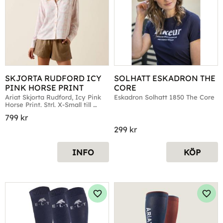
SKJORTA RUDFORD ICY 
SOLHATT ESKADRON THE 
PINK HORSE PRINT
CORE
Ariat Skjorta Rudford, Icy Pink 
Eskadron Solhatt 1850 The Core
Horse Print. Strl. X-Small till 
Large
799
kr
299
kr
INFO
KÖP
Lägg till i favoriter
Lägg 