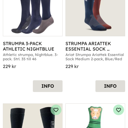
STRUMPA 3-PACK 
STRUMPA ARIATTEK 
ATHLETIC NIGHTBLUE
ESSENTIAL SOCK 
MEDIUM 2-PACK
Athletic strumpa, Nightblue. 3-
Ariat Strumpa Ariattek Essential 
pack. Strl. 35 till 46
Sock Medium 2-pack, Blue/Red
229
kr
229
kr
INFO
INFO
Lägg till i favoriter
Lägg 