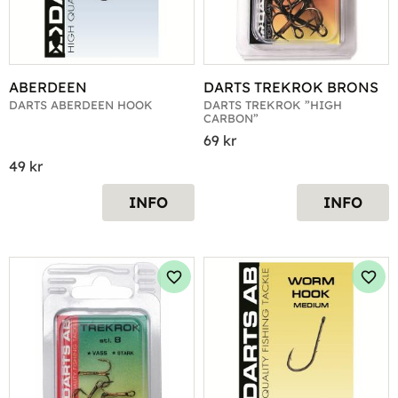
ABERDEEN
DARTS TREKROK BRONS
DARTS ABERDEEN HOOK
DARTS TREKROK ”HIGH 
CARBON”
69
kr
49
kr
INFO
INFO
Lägg till i favoriter
Lägg 