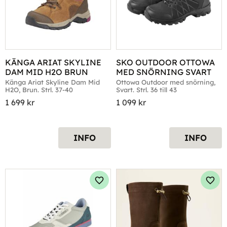
KÄNGA ARIAT SKYLINE 
SKO OUTDOOR OTTOWA 
DAM MID H2O BRUN
MED SNÖRNING SVART
Känga Ariat Skyline Dam Mid 
Ottowa Outdoor med snörning, 
H2O, Brun. Strl. 37-40
Svart. Strl. 36 till 43
1 699
kr
1 099
kr
INFO
INFO
Lägg till i favoriter
Lägg 