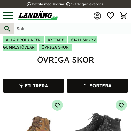
task_alt
task_alt
Betala med Klarna
1-3 dagar leverans
FAVOR
Meny
KUND
ALLA PRODUKTER
RYTTARE
STALLSKOR &
GUMMISTÖVLAR
ÖVRIGA SKOR
ÖVRIGA SKOR
FILTRERA
SORTERA
Lägg till i favoriter
Lägg 