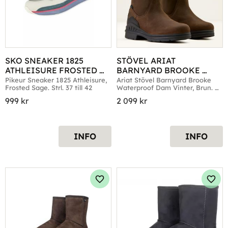
SKO SNEAKER 1825 
STÖVEL ARIAT 
ATHLEISURE FROSTED 
BARNYARD BROOKE 
SAGE
WATERPROOF DAM VINT. 
Pikeur Sneaker 1825 Athleisure, 
Ariat Stövel Barnyard Brooke 
Frosted Sage. Strl. 37 till 42
Waterproof Dam Vinter, Brun. 
BRWN
Strl. 37 till 41
999
kr
2 099
kr
INFO
INFO
Lägg till i favoriter
Lägg 