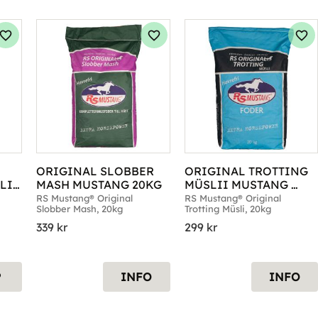
Lägg till i favoriter
Lägg till i favoriter
Läg
ORIGINAL SLOBBER 
ORIGINAL TROTTING 
II 
MASH MUSTANG 20KG
MÜSLII MUSTANG 
20KG
RS Mustang® Original 
RS Mustang® Original 
Slobber Mash, 20kg
Trotting Müsli, 20kg
339
kr
299
kr
P
INFO
INFO