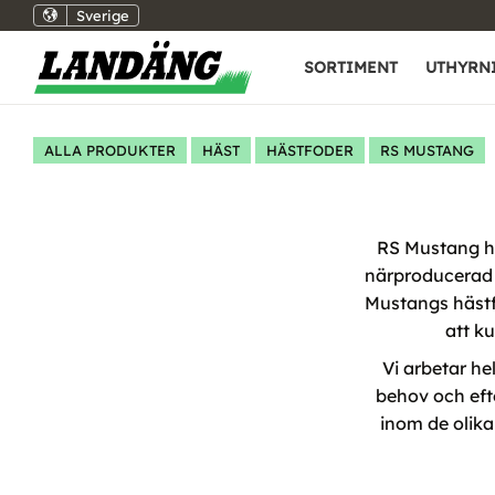
Sverige
SORTIMENT
UTHYRN
ALLA PRODUKTER
HÄST
HÄSTFODER
RS MUSTANG
RS Mustang har
närproducerad 
Mustangs hästfo
att k
Vi arbetar he
behov och eft
inom de olika