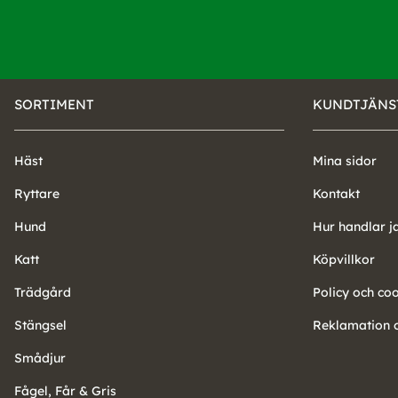
SORTIMENT
KUNDTJÄNS
Häst
Mina sidor
Ryttare
Kontakt
Hund
Hur handlar j
Katt
Köpvillkor
Trädgård
Policy och co
Stängsel
Reklamation o
Smådjur
Fågel, Får & Gris