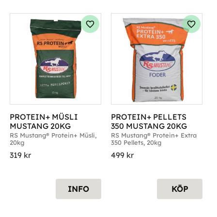
g till i favoriter
Lägg till i favoriter
Lägg til
PROTEIN+ MÜSLI 
PROTEIN+ PELLETS 
MUSTANG 20KG
350 MUSTANG 20KG
RS Mustang® Protein+ Müsli, 
RS Mustang® Protein+ Extra 
20kg
350 Pellets, 20kg
319
kr
499
kr
INFO
KÖP