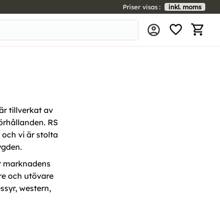
Priser visas
inkl. moms
FAVORIT
KUNDV
r tillverkat av
örhållanden. RS
och vi är stolta
ygden.
rar marknadens
re och utövare
ssyr, western,