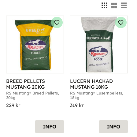
Välj
g till i favoriter
Lägg till i favoriter
Lägg til
BREED PELLETS 
LUCERN HACKAD 
MUSTANG 20KG
MUSTANG 18KG
RS Mustang® Breed Pellets, 
RS Mustang® Lusernpellets, 
20kg
18kg
229
kr
319
kr
INFO
INFO