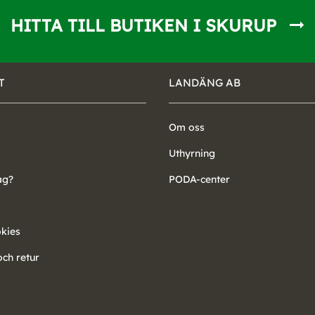
HITTA TILL BUTIKEN I SKURUP
T
LANDÄNG AB
Om oss
Uthyrning
ag?
PODA-center
okies
ch retur