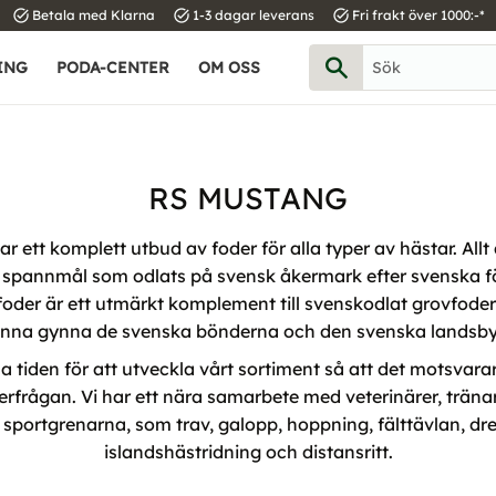
task_alt
task_alt
task_alt
Betala med Klarna
1-3 dagar leverans
Fri frakt över 1000:-*
ING
PODA-CENTER
OM OSS
RS MUSTANG
 ett komplett utbud av foder för alla typer av hästar. Allt ä
spannmål som odlats på svensk åkermark efter svenska f
der är ett utmärkt komplement till svenskodlat grovfoder 
unna gynna de svenska bönderna och den svenska landsb
la tiden för att utveckla vårt sortiment så att det motsva
erfrågan. Vi har ett nära samarbete med veterinärer, träna
 sportgrenarna, som trav, galopp, hoppning, fälttävlan, dre
islands­hästridning och distansritt.