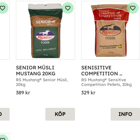
Lägg till i favoriter
Lägg till i favoriter
Läg
SENIOR MÜSLI 
SENISITIVE 
MUSTANG 20KG
COMPETITION 
PELLETS MUSTANG 
RS Mustang® Senior Müsli, 
RS Mustang® Sensitive 
20kg
Competition Pellets, 20kg
20KG
389
kr
329
kr
O
KÖP
INFO