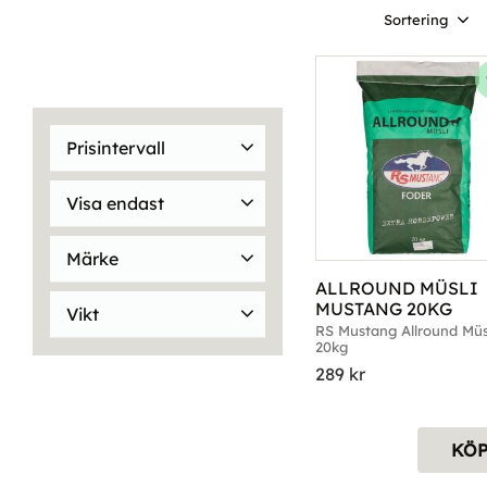
Välj sortering
Prisintervall
229
499
Visa endast
Finns i lager
6
Märke
ALLROUND MÜSLI 
RS Mustang
16
MUSTANG 20KG
Vikt
RS Mustang Allround Müsli
20kg
18kg
1
20kg
15
289
kr
KÖ