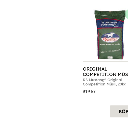
ORIGINAL 
COMPETITION MÜSL
MUSTANG 20KG
RS Mustang® Original 
Competition Müsli, 20kg
319
kr
KÖ