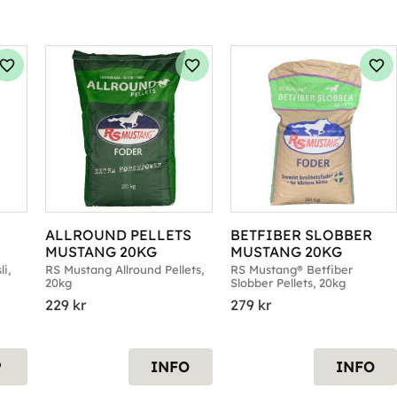
Lägg till i favoriter
Lägg till i favoriter
Läg
ALLROUND PELLETS 
BETFIBER SLOBBER 
MUSTANG 20KG
MUSTANG 20KG
, 
RS Mustang Allround Pellets, 
RS Mustang® Betfiber 
20kg
Slobber Pellets, 20kg
229
kr
279
kr
P
INFO
INFO