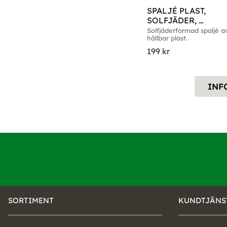
SPALJÉ PLAST, 
SOLFJÄDER, 
100X145CM
Solfjäderformad spaljé av
hållbar plast.
199
kr
INF
SORTIMENT
KUNDTJÄNS