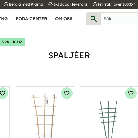
task_alt
task_alt
task_alt
Betala med Klarna
1-3 dagar leverans
Fri frakt över 1000:-*
ING
PODA-CENTER
OM OSS
SPALJÉER
SPALJÉER
Lägg till i favoriter
Lägg till i favoriter
Läg