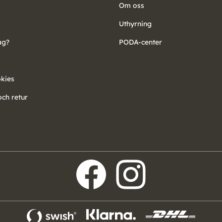
Om oss
Uthyrning
ag?
PODA-center
okies
ch retur