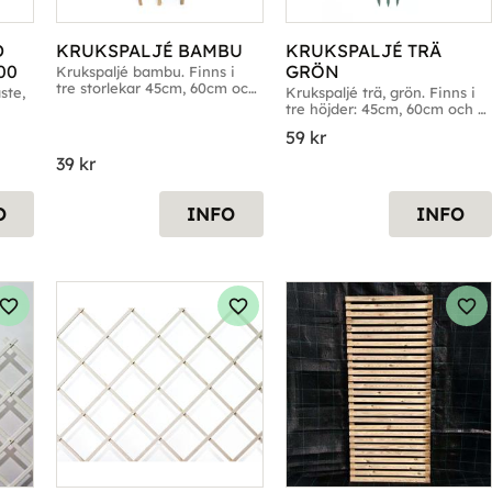
 
KRUKSPALJÉ BAMBU
KRUKSPALJÉ TRÄ 
00
GRÖN
Krukspaljé bambu. Finns i 
tre storlekar 45cm, 60cm och 
te, 
Krukspaljé trä, grön. Finns i 
90cm
tre höjder: 45cm, 60cm och 
105cm
59
kr
39
kr
O
INFO
INFO
Lägg till i favoriter
Lägg till i favoriter
Läg