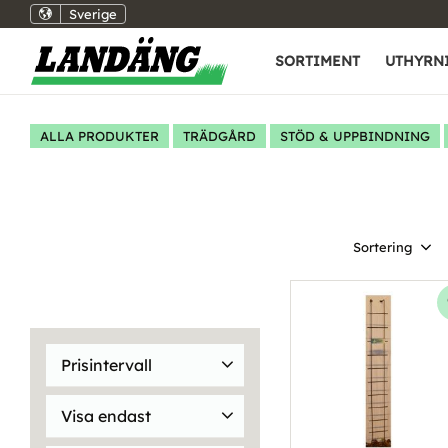
Sverige
SORTIMENT
UTHYRN
ALLA PRODUKTER
TRÄDGÅRD
STÖD & UPPBINDNING
Välj sortering
Prisintervall
39
2 495
Visa endast