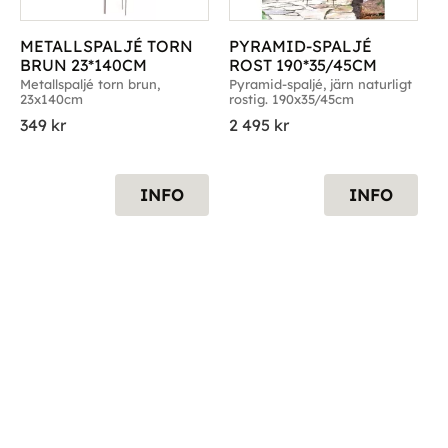
METALLSPALJÉ TORN 
PYRAMID-SPALJÉ 
BRUN 23*140CM
ROST 190*35/45CM
Metallspaljé torn brun, 
Pyramid-spaljé, järn naturligt 
23x140cm
rostig. 190x35/45cm
349
kr
2 495
kr
INFO
INFO
g till i favoriter