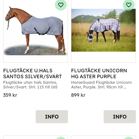
Lägg till i favoriter
Lägg 
FLUGTÄCKE U.HALS 
FLUGTÄCKE UNICORN 
SANTOS SILVER/SVART
HG ASTER PURPLE
Flugtäcke utan hals Santos, 
HorseGuard Flugtäcke Unicorn 
Silver/Svart. Strl. 115 till 165
Aster, Purple. Strl. 95cm till 
165cm
359
kr
899
kr
INFO
INFO