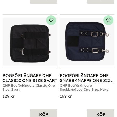
Lägg till i favoriter
Lägg 
BOGFÖRLÄNGARE QHP 
BOGFÖRLÄNGARE QHP 
CLASSIC ONE SIZE SVART
SNABBKNÄPPE ONE SIZE 
NAVY
QHP Bogförlängare Classic One 
QHP Bogförlängare 
Size, Svart
Snabbknäppe One Size, Navy
129
kr
169
kr
KÖP
KÖP