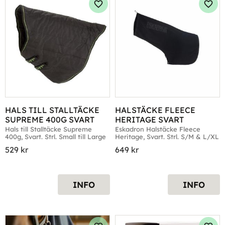
Lägg till i favoriter
Lägg 
HALS TILL STALLTÄCKE 
HALSTÄCKE FLEECE 
SUPREME 400G SVART
HERITAGE SVART
Hals till Stalltäcke Supreme 
Eskadron Halstäcke Fleece 
400g, Svart. Strl. Small till Large
Heritage, Svart. Strl. S/M & L/XL
529
kr
649
kr
INFO
INFO