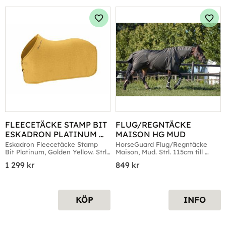
Lägg till i favoriter
Lägg 
FLEECETÄCKE STAMP BIT 
FLUG/REGNTÄCKE 
ESKADRON PLATINUM 
MAISON HG MUD
GOLDEN YELLOW L
Eskadron Fleecetäcke Stamp 
HorseGuard Flug/Regntäcke 
Bit Platinum, Golden Yellow. Strl. 
Maison, Mud. Strl. 115cm till 
Large
165cm
1 299
kr
849
kr
KÖP
INFO