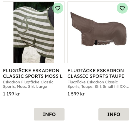
Lägg till i favoriter
Lägg 
FLUGTÄCKE ESKADRON 
FLUGTÄCKE ESKADRON 
CLASSIC SPORTS MOSS L
CLASSIC SPORTS TAUPE
Eskadron Flugtäcke Classic 
Flugtäcke Eskadron Classic 
Sports, Moss. Strl. Large
Sports, Taupe. Strl. Small till XX-
Large
1 199
kr
1 599
kr
INFO
INFO