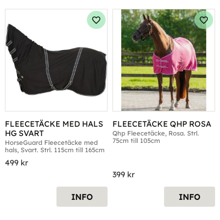
Lägg till i favoriter
Lägg 
FLEECETÄCKE MED HALS 
FLEECETÄCKE QHP ROSA
HG SVART
Qhp Fleecetäcke, Rosa. Strl. 
75cm till 105cm
HorseGuard Fleecetäcke med 
hals, Svart. Strl. 115cm till 165cm
499
kr
399
kr
INFO
INFO