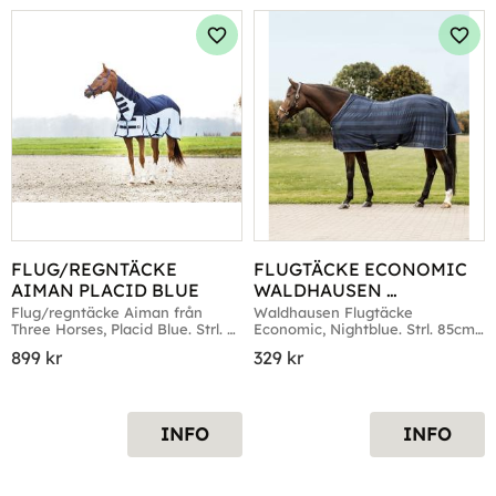
Lägg till i favoriter
Lägg 
FLUG/REGNTÄCKE 
FLUGTÄCKE ECONOMIC 
AIMAN PLACID BLUE
WALDHAUSEN 
NIGHTBLUE
Flug/regntäcke Aiman från 
Waldhausen Flugtäcke 
Three Horses, Placid Blue. Strl. 
Economic, Nightblue. Strl. 85cm 
105cm till 155cm
till 105cm
899
kr
329
kr
INFO
INFO