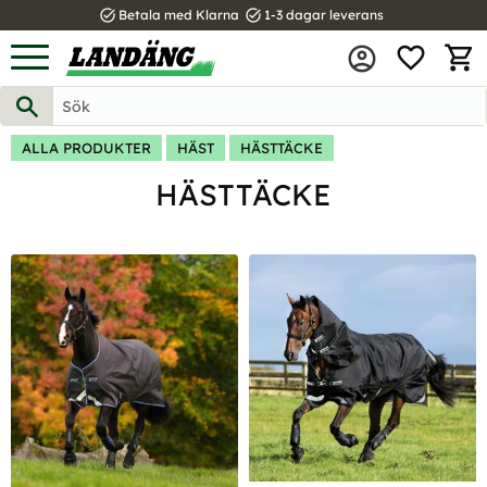
task_alt
task_alt
Betala med Klarna
1-3 dagar leverans
FAVOR
Meny
KUND
ALLA PRODUKTER
HÄST
HÄSTTÄCKE
HÄSTTÄCKE