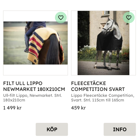
Lägg till i favoriter
Lägg 
FILT ULL LIPPO 
FLEECETÄCKE 
NEWMARKET 180X210CM
COMPETITION SVART
Ull-filt Lippo, Newmarket. Strl. 
Lippo Fleecetäcke Competition, 
180x210cm
Svart. Strl. 115cm till 165cm
1 499
kr
459
kr
KÖP
INFO