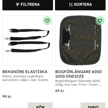
FILTRERA
SORTERA
Lägg till i favoriter
Lägg 
BENSNÖRE ELASTISKA
BOGFÖRLÄNGARE 600D 
100G ONESIZE
Platta, elastiska reglerbara 
bensnören, säljes i par. Svarta.
Bogförlängare Eldorado 600D 
100g, one size. Finns i Svart, 
Navy & Mud
69
kr
99
kr
KÖP
INFO