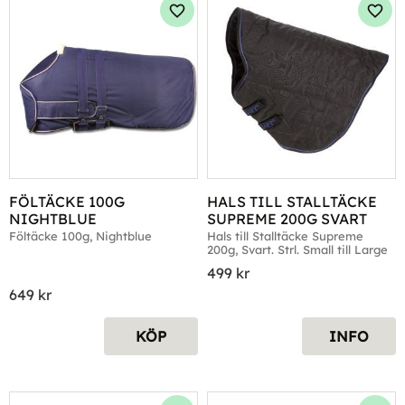
Lägg till i favoriter
Lägg 
FÖLTÄCKE 100G 
HALS TILL STALLTÄCKE 
NIGHTBLUE
SUPREME 200G SVART
Föltäcke 100g, Nightblue
Hals till Stalltäcke Supreme 
200g, Svart. Strl. Small till Large
499
kr
649
kr
KÖP
INFO