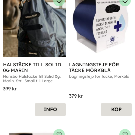
Lägg till i favoriter
Lägg 
HALSTÄCKE TILL SOLID 
LAGNINGSTEJP FÖR 
0G MARIN
TÄCKE MÖRKBLÅ
Hansbo Halstäcke till Solid 0g, 
Lagningstejp för täcke, Mörkblå
Marin. Strl. Small till Large
399
kr
379
kr
INFO
KÖP