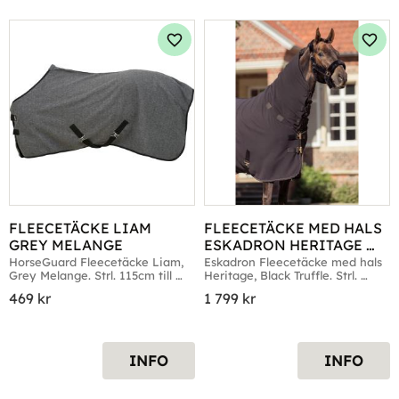
Lägg till i favoriter
Lägg 
FLEECETÄCKE LIAM 
FLEECETÄCKE MED HALS 
GREY MELANGE
ESKADRON HERITAGE 
BLACK TRUFFLE
HorseGuard Fleecetäcke Liam, 
Eskadron Fleecetäcke med hals 
Grey Melange. Strl. 115cm till 
Heritage, Black Truffle. Strl. 
165cm
Medium till X-Large
469
kr
1 799
kr
INFO
INFO