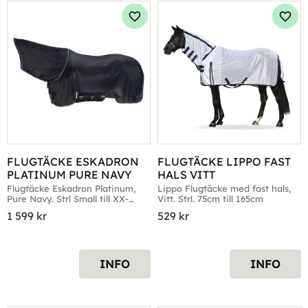
Lägg till i favoriter
Lägg 
FLUGTÄCKE ESKADRON 
FLUGTÄCKE LIPPO FAST 
PLATINUM PURE NAVY
HALS VITT
Flugtäcke Eskadron Platinum, 
Lippo Flugtäcke med fast hals, 
Pure Navy. Strl Small till XX-
Vitt. Strl. 75cm till 165cm
Large
1 599
kr
529
kr
INFO
INFO