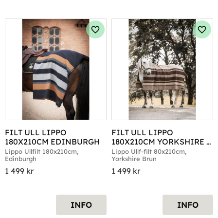
Lägg till i favoriter
Lägg 
FILT ULL LIPPO 
FILT ULL LIPPO 
180X210CM EDINBURGH
180X210CM YORKSHIRE 
BRUN
Lippo Ullfilt 180x210cm, 
Lippo Ullf-filt 80x210cm, 
Edinburgh
Yorkshire Brun
1 499
kr
1 499
kr
INFO
INFO