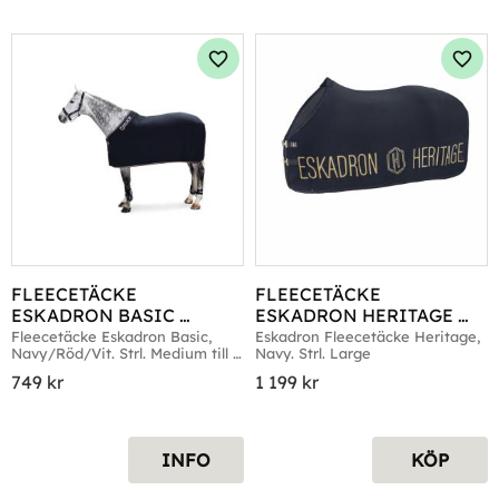
Lägg till i favoriter
Lägg 
FLEECETÄCKE 
FLEECETÄCKE 
ESKADRON BASIC 
ESKADRON HERITAGE 
NAVY/RÖD/VIT
NAVY LARGE
Fleecetäcke Eskadron Basic, 
Eskadron Fleecetäcke Heritage, 
Navy/Röd/Vit. Strl. Medium till 
Navy. Strl. Large
XX-Large
749
kr
1 199
kr
INFO
KÖP