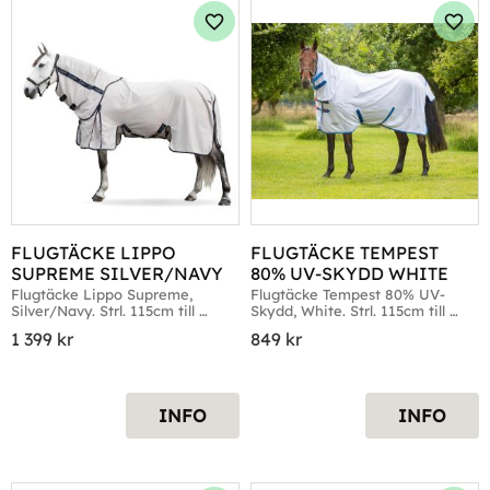
Lägg till i favoriter
Lägg 
FLUGTÄCKE LIPPO 
FLUGTÄCKE TEMPEST 
SUPREME SILVER/NAVY
80% UV-SKYDD WHITE
Flugtäcke Lippo Supreme, 
Flugtäcke Tempest 80% UV-
Silver/Navy. Strl. 115cm till 
Skydd, White. Strl. 115cm till 
165cm
165cm
1 399
kr
849
kr
INFO
INFO