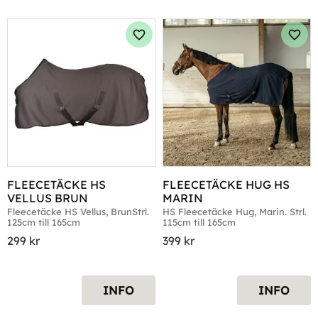
Lägg till i favoriter
Lägg 
FLEECETÄCKE HS 
FLEECETÄCKE HUG HS 
VELLUS BRUN
MARIN
Fleecetäcke HS Vellus, BrunStrl. 
HS Fleecetäcke Hug, Marin. Strl. 
125cm till 165cm
115cm till 165cm
299
kr
399
kr
INFO
INFO