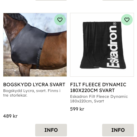
Lägg till i favoriter
Lägg 
BOGSKYDD LYCRA SVART
FILT FLEECE DYNAMIC 
180X220CM SVART
Bogskydd Lycra, svart. Finns i 
tre storlekar.
Eskadron Filt Fleece Dynamic 
180x220cm, Svart
599
kr
489
kr
INFO
INFO