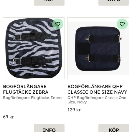
Lägg till i favoriter
Lägg 
BOGFÖRLÄNGARE 
BOGFÖRLÄNGARE QHP 
FLUGTÄCKE ZEBRA
CLASSIC ONE SIZE NAVY
Bogförlängare Flugtäcke Zebra
QHP Bogförlängare Classic One 
Size, Navy
129
kr
69
kr
INFO
KÖP