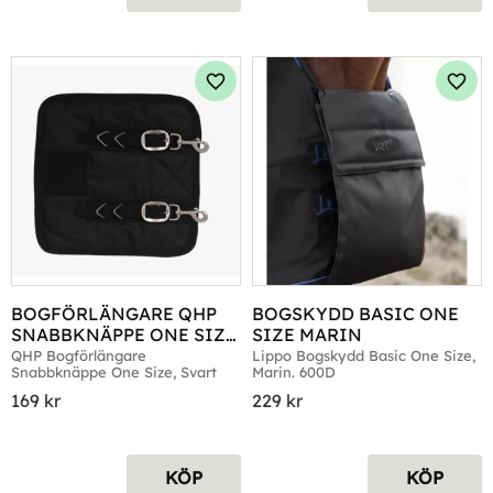
Lägg till i favoriter
Lägg 
BOGFÖRLÄNGARE QHP 
BOGSKYDD BASIC ONE 
SNABBKNÄPPE ONE SIZE 
SIZE MARIN
SVART
QHP Bogförlängare 
Lippo Bogskydd Basic One Size, 
Snabbknäppe One Size, Svart
Marin. 600D
169
kr
229
kr
KÖP
KÖP