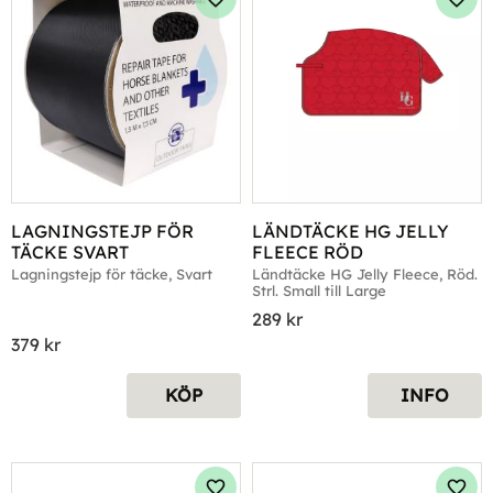
Lägg till i favoriter
Lägg 
LAGNINGSTEJP FÖR 
LÄNDTÄCKE HG JELLY 
TÄCKE SVART
FLEECE RÖD
Lagningstejp för täcke, Svart
Ländtäcke HG Jelly Fleece, Röd. 
Strl. Small till Large
289
kr
379
kr
KÖP
INFO