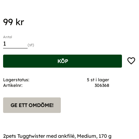
99
kr
Antal
st
Lägg t
KÖP
Lagerstatus
5 st i lager
Artikelnr
306368
GE ETT OMDÖME!
2pets Tuggtwister med ankfilé, Medium, 170 g