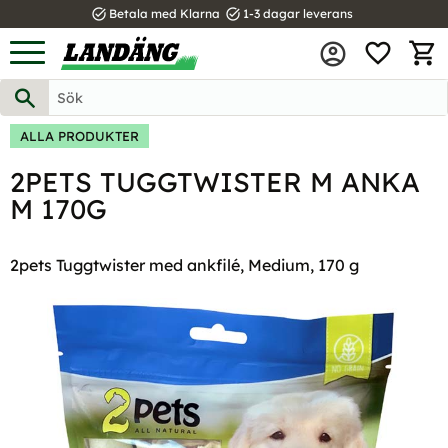
task_alt
task_alt
Betala med Klarna
1-3 dagar leverans
FAVOR
Meny
KUND
ALLA PRODUKTER
2PETS TUGGTWISTER M ANKA
M 170G
2pets Tuggtwister med ankfilé, Medium, 170 g