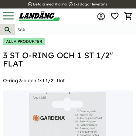
task_alt
task_alt
Betala med Klarna
1-3 dagar leverans
FAVOR
Meny
KUND
ALLA PRODUKTER
3 ST O-RING OCH 1 ST 1/2"
FLAT
O-ring 3-p och 1st 1/2" flat