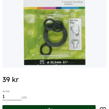
39
kr
Antal
st
Lägg t