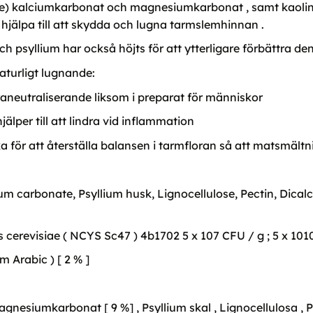
e) kalciumkarbonat och magnesiumkarbonat , samt kaolin , 
 hjälpa till att skydda och lugna tarmslemhinnan .
ch psyllium har också höjts för att ytterligare förbättra d
aturligt lugnande:
neutraliserande liksom i preparat för människor
älper till att lindra vid inflammation
ka för att återställa balansen i tarmfloran så att matsmäl
m carbonate, Psyllium husk, Lignocellulose, Pectin, Dical
revisiae ( NCYS Sc47 ) 4b1702 5 x 107 CFU / g ; 5 x 1010
m Arabic ) [ 2 % ]
nesiumkarbonat [ 9 %] , Psyllium skal , Lignocellulosa , Pe