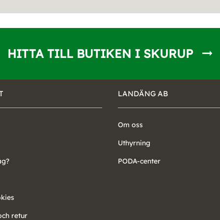
HITTA TILL BUTIKEN I SKURUP
T
LANDÄNG AB
Om oss
Uthyrning
ag?
PODA-center
okies
ch retur