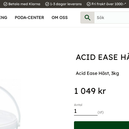
task_alt
task_alt
task_alt
Betala med Klarna
1-3 dagar leverans
Fri frakt över 1000:-*
ING
PODA-CENTER
OM OSS
ACID EASE H
Acid Ease Häst, 3kg
1 049
kr
Antal
st