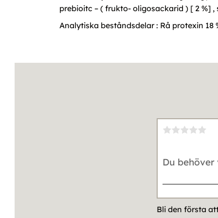
prebioitc – ( frukto- oligosackarid ) [ 2 %] , 
Analytiska beståndsdelar : Rå protexin 18
Bli den första a