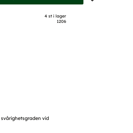
4 st i lager
1206
h svårighetsgraden vid