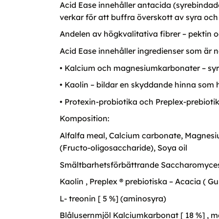
Acid Ease innehåller antacida (syrebindad
verkar för att buffra överskott av syra och
Andelen av högkvalitativa fibrer – pektin o
Acid Ease innehåller ingredienser som är n
• Kalcium och magnesiumkarbonater – syra
• Kaolin – bildar en skyddande hinna som hj
• Protexin-probiotika och Preplex-prebioti
Komposition:
Alfalfa meal, Calcium carbonate, Magnesiu
(Fructo-oligosaccharide), Soya oil
Smältbarhetsförbättrande Saccharomyces ce
Kaolin , Preplex ® prebiotiska – Acacia ( Gu
L- treonin [ 5 %] (aminosyra)
Blålusernmjöl Kalciumkarbonat [ 18 %] , mag