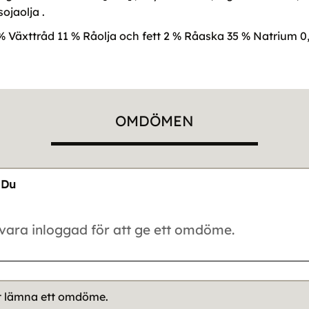
sojaolja .
 % Växttråd 11 % Råolja och fett 2 % Råaska 35 % Natrium 0
OMDÖMEN
Du
tt lämna ett omdöme.