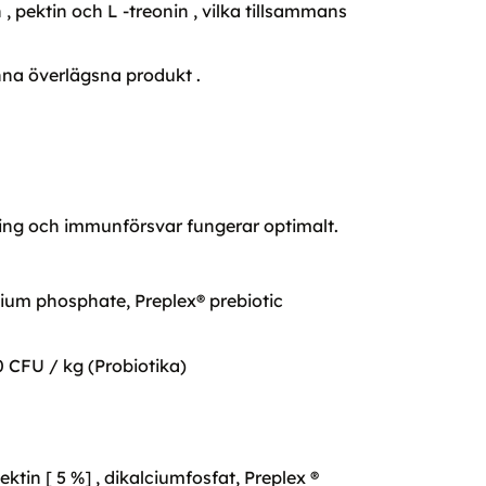
pektin och L -treonin , vilka tillsammans
enna överlägsna produkt .
tning och immunförsvar fungerar optimalt.
cium phosphate, Preplex® prebiotic
 CFU / kg (Probiotika)
ktin [ 5 %] , dikalciumfosfat, Preplex ®