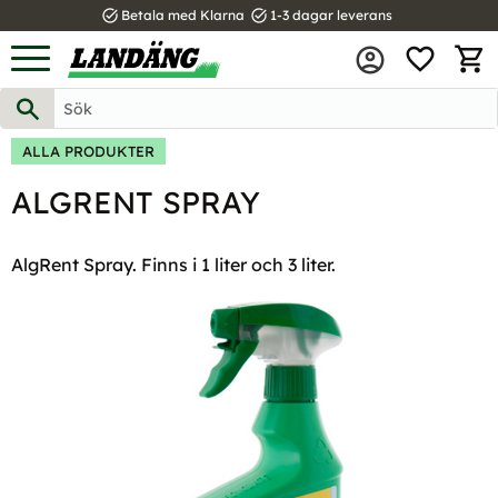
task_alt
task_alt
Betala med Klarna
1-3 dagar leverans
FAVOR
Meny
KUND
ALLA PRODUKTER
ALGRENT SPRAY
AlgRent Spray. Finns i 1 liter och 3 liter.