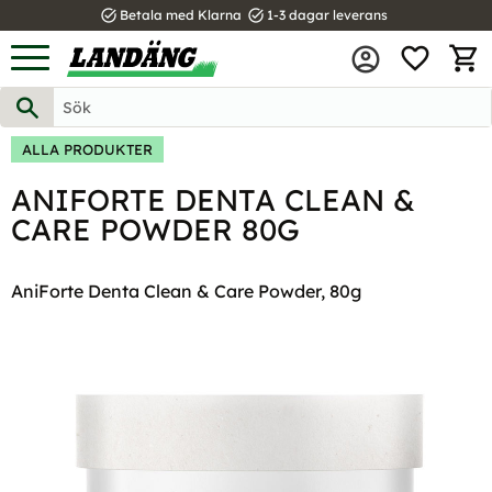
task_alt
task_alt
Betala med Klarna
1-3 dagar leverans
FAVOR
Meny
KUND
ALLA PRODUKTER
ANIFORTE DENTA CLEAN &
CARE POWDER 80G
AniForte Denta Clean & Care Powder, 80g