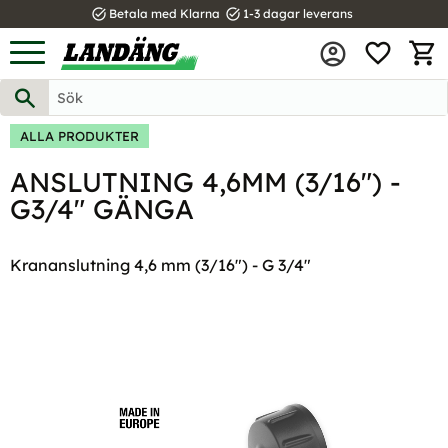
task_alt
task_alt
Betala med Klarna
1-3 dagar leverans
FAVOR
Meny
KUND
ALLA PRODUKTER
ANSLUTNING 4,6MM (3/16") -
G3/4" GÄNGA
Krananslutning 4,6 mm (3/16") - G 3/4"