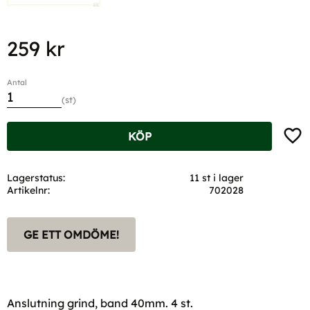
259
kr
Antal
st
Lägg t
KÖP
Lagerstatus
11 st i lager
Artikelnr
702028
GE ETT OMDÖME!
Anslutning grind, band 40mm. 4 st.