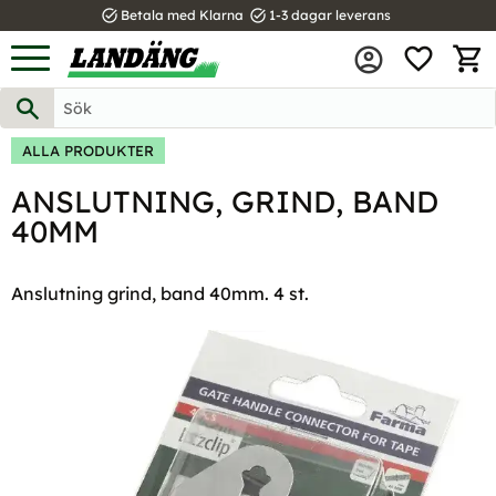
task_alt
task_alt
Betala med Klarna
1-3 dagar leverans
FAVOR
Meny
KUND
ALLA PRODUKTER
ANSLUTNING, GRIND, BAND
40MM
Anslutning grind, band 40mm. 4 st.