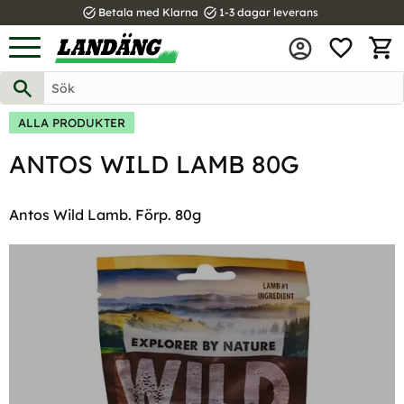
task_alt
task_alt
Betala med Klarna
1-3 dagar leverans
FAVOR
Meny
KUND
ALLA PRODUKTER
ANTOS WILD LAMB 80G
Antos Wild Lamb. Förp. 80g