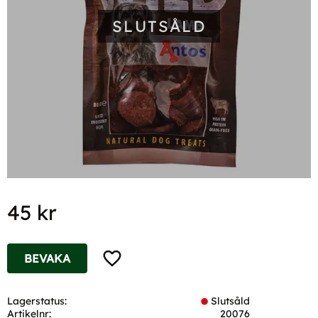
SLUTSÅLD
45
kr
Lägg till i favoriter
BEVAKA
Lagerstatus
Slutsåld
Artikelnr
20076