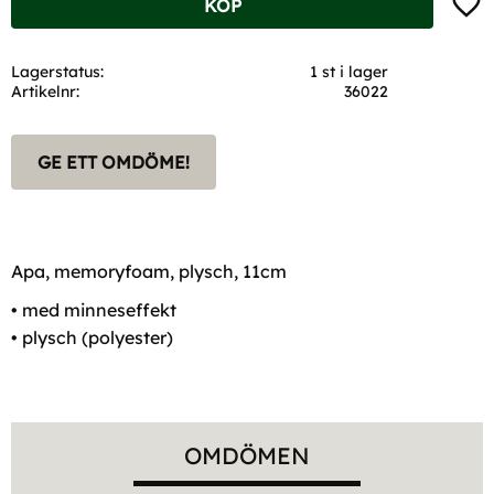
KÖP
Lagerstatus
1 st i lager
Artikelnr
36022
GE ETT OMDÖME!
Apa, memoryfoam, plysch, 11cm
• med minneseffekt
• plysch (polyester)
OMDÖMEN