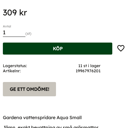
309
kr
Antal
st
Lägg t
KÖP
Lagerstatus
11 st i lager
Artikelnr
19967976201
GE ETT OMDÖME!
Gardena vattenspridare Aqua Small
Jämn, exakt bevattning av små gräsmattor