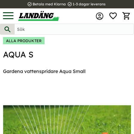
task_alt
task_alt
Betala med Klarna
1-3 dagar leverans
FAVOR
Meny
KUND
ALLA PRODUKTER
AQUA S
Gardena vattenspridare Aqua Small