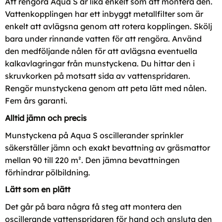
Att rengöra Aqua S är lika enkelt som att montera den.
Vattenkopplingen har ett inbyggt metallfilter som är
enkelt att avlägsna genom att rotera kopplingen. Skölj
bara under rinnande vatten för att rengöra. Använd
den medföljande nålen för att avlägsna eventuella
kalkavlagringar från munstyckena. Du hittar den i
skruvkorken på motsatt sida av vattenspridaren.
Rengör munstyckena genom att peta lätt med nålen.
Fem års garanti.
Alltid jämn och precis
Munstyckena på Aqua S oscillerander sprinkler
säkerställer jämn och exakt bevattning av gräsmattor
mellan 90 till 220 m². Den jämna bevattningen
förhindrar pölbildning.
Lätt som en plätt
Det går på bara några få steg att montera den
oscillerande vattenspridaren för hand och ansluta den