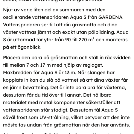
Njut av varje liten del av sommaren med den
oscillerande vattenspridaren Aqua S från GARDENA.
Vattenspridaren ser till att din gräsmatta och dina
växter vattnas jämnt och exakt utan pölbildning. Aqua
S är utformad för ytor från 90 till 220 m² och monteras
på ett ögonblick.
Placera den bara på gräsmattan och ställ in räckvidden
till mellan 7 och 17 m med hjälp av reglaget.
Maxbredden för Aqua S är 13 m. När slangen har
kopplats in kan du slå på vattnet så att dina växter får
en jämn bevattning. Det är inte bara bra för växterna,
dessutom får du tid över till annat. Det hållbara
materialet med metallkomponenter säkerställer att
vattenspridaren står stadigt. Dessutom tål Aqua S
såväl frost som UV-strålning, vilket betyder att den inte
måste tas undan från gräsmattan när den har använts.