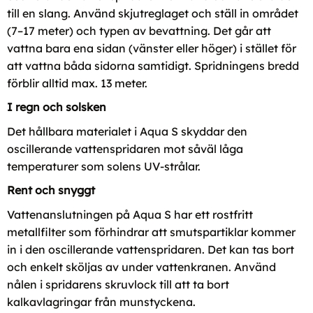
till en slang. Använd skjutreglaget och ställ in området
(7–17 meter) och typen av bevattning. Det går att
vattna bara ena sidan (vänster eller höger) i stället för
att vattna båda sidorna samtidigt. Spridningens bredd
förblir alltid max. 13 meter.
I regn och solsken
Det hållbara materialet i Aqua S skyddar den
oscillerande vattenspridaren mot såväl låga
temperaturer som solens UV-strålar.
Rent och snyggt
Vattenanslutningen på Aqua S har ett rostfritt
metallfilter som förhindrar att smutspartiklar kommer
in i den oscillerande vattenspridaren. Det kan tas bort
och enkelt sköljas av under vattenkranen. Använd
nålen i spridarens skruvlock till att ta bort
kalkavlagringar från munstyckena.