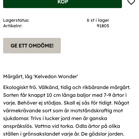
KÖP
Lagerstatus
6 st i lager
Artikelnr
91805
GE ETT OMDÖME!
Märgärt, låg 'Kelvedon Wonder'
Ekologiskt frö. Välkänd, tidig och rikbärande märgärt.
Sorten får knappt 10 cm långa baljor med 7-9 ärtor i
varje. Behöver ej stödjas. Skall ej sås för tidigt. Något
värmekrävande sort som är motståndskraftig mot
sjukdomar. Trivs i lucker jord men är ganska
anspråkslös. Vattna vid torka. Odla ärtor på olika
ställen i grönsakslandet varje år. De gödslar jorden.