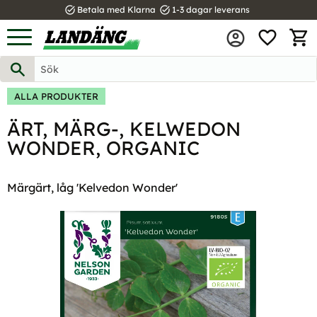
task_alt
task_alt
Betala med Klarna
1-3 dagar leverans
FAVOR
Meny
KUND
ALLA PRODUKTER
ÄRT, MÄRG-, KELWEDON
WONDER, ORGANIC
Märgärt, låg 'Kelvedon Wonder'