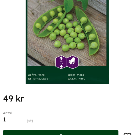
49
kr
Antal
st
Lägg t