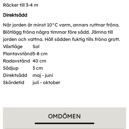
Räcker till 3-4 m
Direktsådd
När jorden är minst 10°C varm, annars ruttnar fröna.
Blötlägg fröna några timmar före sådd. Jämna till
jorden och vattna. Håll sådden fuktig tills fröna grott.
Växtläge
Sol
Plantavstånd
5-8 cm
Radavstånd
40 cm
Sådjup
3 cm
Direktsådd
maj - juni
Skördetid
juli - oktober
OMDÖMEN