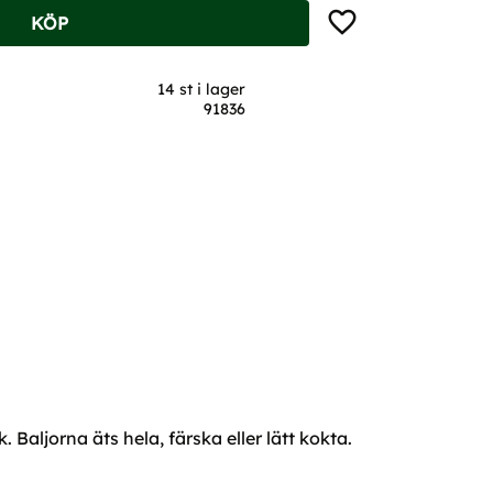
Lägg till i favoriter
KÖP
14 st i lager
91836
Baljorna äts hela, färska eller lätt kokta.