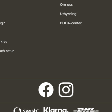
Om oss
Uthyrning
ag?
PODA-center
okies
ch retur