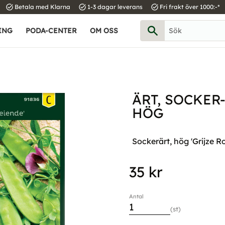
task_alt
task_alt
task_alt
Betala med Klarna
1-3 dagar leverans
Fri frakt över 1000:-*
ING
PODA-CENTER
OM OSS
ÄRT, SOCKER
HÖG
Sockerärt, hög 'Grijze 
35
kr
Antal
st