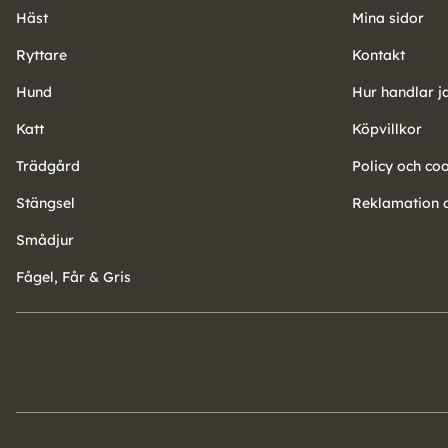
Häst
Mina sidor
Ryttare
Kontakt
Hund
Hur handlar j
Katt
Köpvillkor
Trädgård
Policy och co
Stängsel
Reklamation o
Smådjur
Fågel, Får & Gris