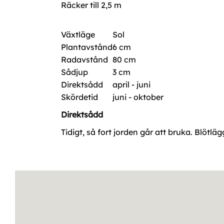
Räcker till 2,5 m
Växtläge
Sol
Plantavstånd
6 cm
Radavstånd
80 cm
Sådjup
3 cm
Direktsådd
april - juni
Skördetid
juni - oktober
Direktsådd
Tidigt, så fort jorden går att bruka. Blötlä