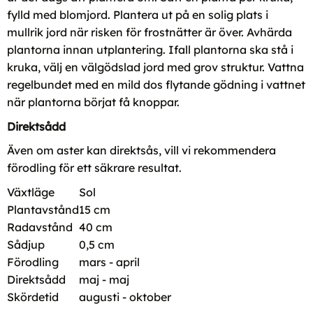
fylld med blomjord. Plantera ut på en solig plats i
mullrik jord när risken för frostnätter är över. Avhärda
plantorna innan utplantering. Ifall plantorna ska stå i
kruka, välj en välgödslad jord med grov struktur. Vattna
regelbundet med en mild dos flytande gödning i vattnet
när plantorna börjat få knoppar.
Direktsådd
Även om aster kan direktsås, vill vi rekommendera
förodling för ett säkrare resultat.
Växtläge
Sol
Plantavstånd
15 cm
Radavstånd
40 cm
Sådjup
0,5 cm
Förodling
mars - april
Direktsådd
maj - maj
Skördetid
augusti - oktober