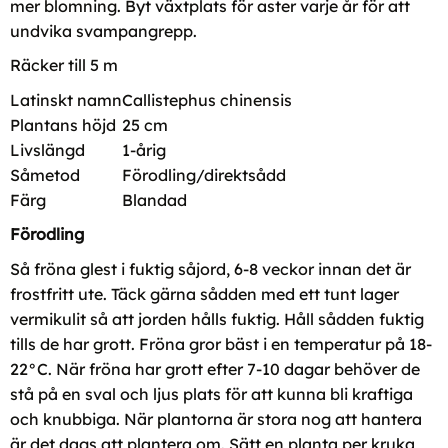
mer blomning. Byt växtplats för aster varje år för att
undvika svampangrepp.
Räcker till 5 m
Latinskt namn
Callistephus chinensis
Plantans höjd
25 cm
Livslängd
1-årig
Såmetod
Förodling/direktsådd
Färg
Blandad
Förodling
Så fröna glest i fuktig såjord, 6-8 veckor innan det är
frostfritt ute. Täck gärna sådden med ett tunt lager
vermikulit så att jorden hålls fuktig. Håll sådden fuktig
tills de har grott. Fröna gror bäst i en temperatur på 18-
22°C. När fröna har grott efter 7-10 dagar behöver de
stå på en sval och ljus plats för att kunna bli kraftiga
och knubbiga. När plantorna är stora nog att hantera
är det dags att plantera om. Sätt en planta per kruka,