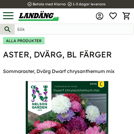
task_alt
task_alt
Betala med Klarna
1-3 dagar leverans
FAVOR
Meny
KUND
ALLA PRODUKTER
ASTER, DVÄRG, BL FÄRGER
Sommaraster, Dvärg Dwarf chrysanthemum mix