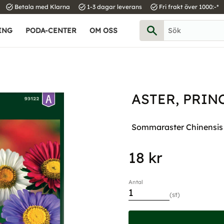
task_alt
task_alt
task_alt
Betala med Klarna
1-3 dagar leverans
Fri frakt över 1000:-*
ING
PODA-CENTER
OM OSS
ASTER, PRIN
Sommaraster Chinensis
18
kr
Antal
st