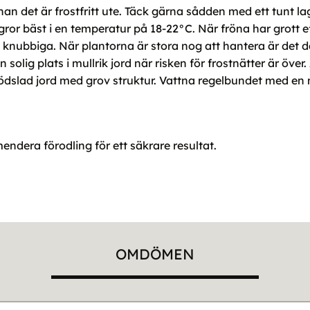
nnan det är frostfritt ute. Täck gärna sådden med ett tunt lag
a gror bäst i en temperatur på 18-22°C. När fröna har grott 
ch knubbiga. När plantorna är stora nog att hantera är det 
 solig plats i mullrik jord när risken för frostnätter är öv
älgödslad jord med grov struktur. Vattna regelbundet med en 
endera förodling för ett säkrare resultat.
OMDÖMEN