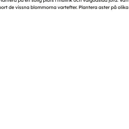
tera på en solig plats i mullrik och välgödslad jord. Vatt
ort de vissna blommorna vartefter. Plantera aster på olika s