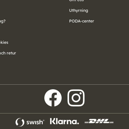
Uthyrning
ag?
PODA-center
okies
ch retur