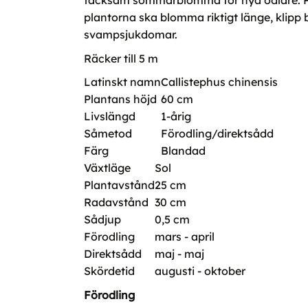
tacksam sommarblomma för nya odlare. Plan
plantorna ska blomma riktigt länge, klipp b
svampsjukdomar.
Räcker till 5 m
Latinskt namn
Callistephus chinensis
Plantans höjd
60 cm
Livslängd
1-årig
Såmetod
Förodling/direktsådd
Färg
Blandad
Växtläge
Sol
Plantavstånd
25 cm
Radavstånd
30 cm
Sådjup
0,5 cm
Förodling
mars - april
Direktsådd
maj - maj
Skördetid
augusti - oktober
Förodling