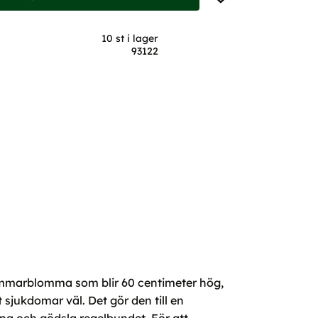
10 st i lager
93122
 sommarblomma som blir 60 centimeter hög,
 sjukdomar väl. Det gör den till en