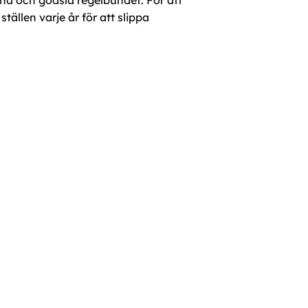
na och gödsla regelbundet. För att
tällen varje år för att slippa