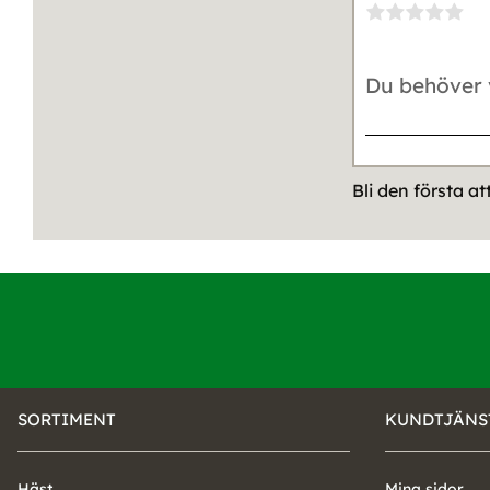
Bli den första a
SORTIMENT
KUNDTJÄNS
Häst
Mina sidor