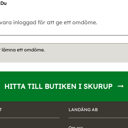
Du
tt lämna ett omdöme.
HITTA TILL BUTIKEN I SKURUP
T
LANDÄNG AB
Om oss